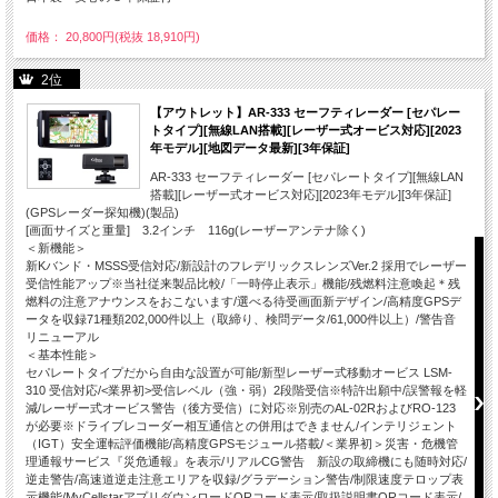
価格： 20,800円(税抜 18,910円)
2位
【アウトレット】AR-333 セーフティレーダー [セパレー
トタイプ][無線LAN搭載][レーザー式オービス対応][2023
年モデル][地図データ最新][3年保証]
AR-333 セーフティレーダー [セパレートタイプ][無線LAN
搭載][レーザー式オービス対応][2023年モデル][3年保証]
(GPSレーダー探知機)(製品)
[画面サイズと重量] 3.2インチ 116g(レーザーアンテナ除く)
＜新機能＞
新Kバンド・MSSS受信対応/新設計のフレデリックスレンズVer.2 採用でレーザー
受信性能アップ※当社従来製品比較/「一時停止表示」機能/残燃料注意喚起＊残
燃料の注意アナウンスをおこないます/選べる待受画面新デザイン/高精度GPSデ
ータを収録71種類202,000件以上（取締り、検問データ/61,000件以上）/警告音
リニューアル
＜基本性能＞
セパレートタイプだから自由な設置が可能/新型レーザー式移動オービス LSM-
310 受信対応/<業界初>受信レベル（強・弱）2段階受信※特許出願中/誤警報を軽
減/レーザー式オービス警告（後方受信）に対応※別売のAL-02RおよびRO-123
が必要※ドライブレコーダー相互通信との併用はできません/インテリジェント
（IGT）安全運転評価機能/高精度GPSモジュール搭載/＜業界初＞災害・危機管
理通報サービス『災危通報』を表示/リアルCG警告 新設の取締機にも随時対応/
逆走警告/高速道逆走注意エリアを収録/グラデーション警告/制限速度テロップ表
示機能/MyCellstarアプリダウンロードQRコード表示/取扱説明書QRコード表示/