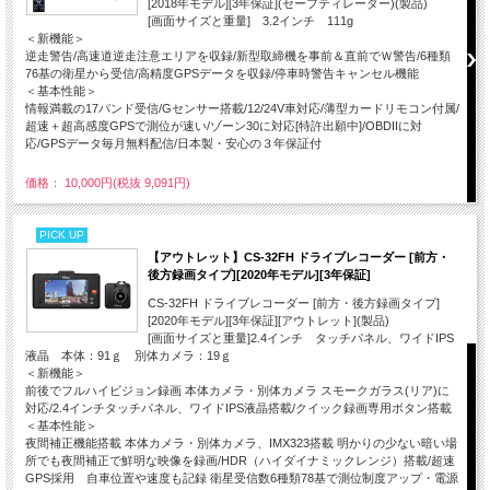
[2018年モデル][3年保証](セーフティレーダー)(製品)
[画面サイズと重量] 3.2インチ 111g
＜新機能＞
逆走警告/高速道逆走注意エリアを収録/新型取締機を事前＆直前でＷ警告/6種類
76基の衛星から受信/高精度GPSデータを収録/停車時警告キャンセル機能
＜基本性能＞
情報満載の17バンド受信/Gセンサー搭載/12/24V車対応/薄型カードリモコン付属/
超速＋超高感度GPSで測位が速い/ゾーン30に対応[特許出願中]/OBDIIに対
応/GPSデータ毎月無料配信/日本製・安心の３年保証付
価格： 10,000円(税抜 9,091円)
PICK UP
【アウトレット】CS-32FH ドライブレコーダー [前方・
後方録画タイプ][2020年モデル][3年保証]
CS-32FH ドライブレコーダー [前方・後方録画タイプ]
[2020年モデル][3年保証][アウトレット](製品)
[画面サイズと重量]2.4インチ タッチパネル、ワイドIPS
液晶 本体：91ｇ 別体カメラ：19ｇ
＜新機能＞
前後でフルハイビジョン録画 本体カメラ・別体カメラ スモークガラス(リア)に
対応/2.4インチタッチパネル、ワイドIPS液晶搭載/クイック録画専用ボタン搭載
＜基本性能＞
夜間補正機能搭載 本体カメラ・別体カメラ、IMX323搭載 明かりの少ない暗い場
所でも夜間補正で鮮明な映像を録画/HDR（ハイダイナミックレンジ）搭載/超速
GPS採用 自車位置や速度も記録 衛星受信数6種類78基で測位制度アップ・電源