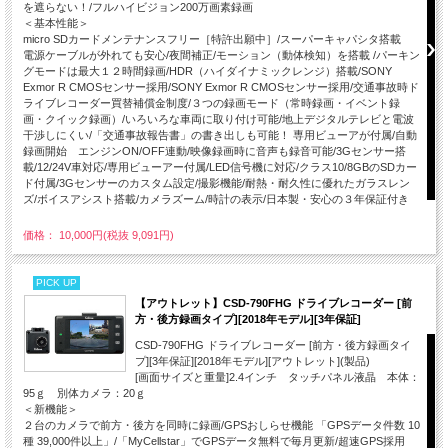
を遮らない！/フルハイビジョン200万画素録画
＜基本性能＞
micro SDカードメンテナンスフリー［特許出願中］/スーパーキャパシタ搭載
電源ケーブルが外れても安心/夜間補正/モーション（動体検知）を搭載 /パーキン
グモードは最大１２時間録画/HDR（ハイダイナミックレンジ）搭載/SONY
Exmor R CMOSセンサー採用/SONY Exmor R CMOSセンサー採用/交通事故時ド
ライブレコーダー買替補償金制度/３つの録画モード（常時録画・イベント録
画・クイック録画）/いろいろな車両に取り付け可能/地上デジタルテレビと電波
干渉しにくい/「交通事故報告書」の書き出しも可能！ 専用ビューアが付属/自動
録画開始 エンジンON/OFF連動/映像録画時に音声も録音可能/3Gセンサー搭
載/12/24V車対応/専用ビューアー付属/LED信号機に対応/クラス10/8GBのSDカー
ド付属/3Gセンサーのカスタム設定/撮影機能/耐熱・耐久性に優れたガラスレン
ズ/ボイスアシスト搭載/カメラズーム/時計の表示/日本製・安心の３年保証付き
価格： 10,000円(税抜 9,091円)
PICK UP
【アウトレット】CSD-790FHG ドライブレコーダー [前
方・後方録画タイプ][2018年モデル][3年保証]
CSD-790FHG ドライブレコーダー [前方・後方録画タイ
プ][3年保証][2018年モデル][アウトレット](製品)
[画面サイズと重量]2.4インチ タッチパネル液晶 本体：
95ｇ 別体カメラ：20ｇ
＜新機能＞
２台のカメラで前方・後方を同時に録画/GPSおしらせ機能 「GPSデータ件数 10
種 39,000件以上」/「MyCellstar」でGPSデータ無料で毎月更新/超速GPS採用