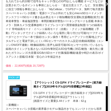
を入れてから約10秒で信号をキャッチ/安心のGPSおしらせ機能 オービスなどが
設置されているポイントを事前におしらせ・「逆走注意エリア」など、安全運転
に役立つ情報を事前におしらせ・「MyCellstar」でGPSデータ、無料で毎月更新/
スーパーキャパシタ搭載！ 電源ケーブルが外れても安心/microSDカードメンテ
ナンスフリー/SDカード書き込み禁止モード検知機能/安全運転支援機能(前方) 前
車発車警告・車線逸脱警告・車間距離保持警告/パーキングモードを搭載 本体カ
メラ・別体カメラ/交通事故時ドライブレコーダー買替補償金制度/３つの録画モ
ード 常時録画モード・イベント録画モード（自動）・クイック録画機能（手
動）/ワンタッチでクイック録画/いろいろな場所に取り付けが可能/セーフティレ
ーダーとケーブル一本で接続/カンタン操作！専用ビューアソフト付属/地上デジ
タルテレビと電波干渉しにくい/3Gセンサーのカスタム設定/自動録画開始（エン
ジンON/OFF連動）/映像録画時に音声も録音可能/3Gセンサーが付いているから
録画のタイミングを逃さない/12/24V車対応/LED信号機に対応/耐熱・耐久性に優
れたガラスレンズ/大容量32GBのSDカード付属/撮影機能/速度や時計の表示/ボイ
スアシスト搭載/日本製・安心の３年保証付き
価格： 22,800円(税抜 20,728円)
PICK UP
【アウトレット】CS-11FH ドライブレコーダー [前方録
画タイプ][2019年モデル][GPS非搭載][3年保証]
CS-11FH ドライブレコーダー [前方録画タイプ][2019年モ
デル][GPS非搭載][3年保証][アウトレット]
[画面サイズと重量]1.44インチ 本体：62ｇ
＜新機能＞
スーパーキャパシタ搭載の業界最小モデル/液晶付きでもコンパクトだから視界