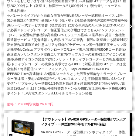
ウンスをおこないます/選べる待受画面新デザイン/高精度GPSデータを収録71種
類202,000件以上（取締り、検問データ/61,000件以上）/警告音リニューアル
＜基本性能＞
セパレートタイプだから自由な設置が可能/新型レーザー式移動オービス LSM-
310 受信対応/<業界初>受信レベル（強・弱）2段階受信※特許出願中/誤警報を軽
減/レーザー式オービス警告（後方受信）に対応※別売のAL-02RおよびRO-123
が必要※ドライブレコーダー相互通信との併用はできません/インテリジェント
（IGT）安全運転評価機能/高精度GPSモジュール搭載/＜業界初＞災害・危機管
理通報サービス『災危通報』を表示/リアルCG警告 新設の取締機にも随時対応/
逆走警告/高速道逆走注意エリアを収録/グラデーション警告/制限速度テロップ表
示機能/MyCellstarアプリダウンロードQRコード表示/取扱説明書QRコード表示/
高速道ガソリンスタンド空白エリア案内/マップカラーの変更/自車アイコンの変
更/取締機アイコンの変更/両方にメリット！ドライブレコーダーとの相互通信対
応/ドライブレコーダーの映像を表示できる/OBDIIに対応/最新のGPSデータは完
全無料！毎月配信/スマートフォンアプリ MyCellstar/ASSURA+Link
IEEE802.11nの高速無線LAN搭載/スッキリとした設置が可能なミラータイプレー
ダー/日本製・安心の3年保証/ゼンリンのフルマップを搭載/情報満載の18バンド
受信/トリプルセンサー搭載/12/24V車対応/超速＋超高感度GPSで測位が速い/高
速道120km/h引上げに対応/停車時警告キャンセル機能/安全運転モード搭載/GPS
ポイント「EV充電スタンド」/LEDイルミネーション搭載
価格： 28,800円(税抜 26,182円)
【アウトレット】VA-02R GPSレーダー探知機 [ワンボデ
ィタイプ・一体型][2018年モデル][3年保証]
VA-02R GPSレーダー探知機 [ワンボディタイプ・一体型]