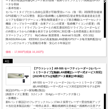
ード表示/取扱説明書QRコード表示/投稿・取締りポイントエリア/高精度GPSデ
ータを収録
＜基本性能＞
セパレートタイプだから自由な設置が可能/受信レベル（強・弱）2段階受信/超速
GPS搭載/リアルCG警告 新設の取締機にも随時対応/逆走警告/高速道逆走注意
エリアを収録/グラデーション警告/制限速度テロップ表示機能/ユーザーセレクト
機能（マップカラーの変更・自車アイコンの変更・取締機アイコンの変更）/両
方にメリット！ドライブレコーダーとの相互通信対応/ドライブレコーダーなど
の外部カメラからの映像を表示できる/OBDIIに対応/選べる待受画面と表示項目/
スマートフォンアプリ MyCellstar 推奨環境：Android 5.0以降、iOS 10以
降/ASSURA+Link IEEE802.11nの高速無線LAN搭載/GPSデータ毎月無料配信/ゼ
ンリンのフルマップを搭載/日本製・安心の３年保証付
価格： 17,800円(税抜 16,182円)
4位
【アウトレット】AR-555 セーフティレーダー [セパレー
トミラータイプ][無線LAN搭載][レーザー式オービス対応]
[2023年モデル][地図データ最新][3年保証]
AR-555 セーフティレーダー [セパレートミラータイプ][無
線LAN搭載][レーザー式オービス対応][2023年モデル][3年
保証](GPSレーダー探知機)(製品)
[画面サイズと重量] 3.2インチ 314g(レーザーアンテナ除く)
＜新機能＞
新Kバンド/新設計のフレデリックスレンズVer.2 採用でレーザー受信性能アップ
※当社従来製品比較/「一時停止表示」機能/残燃料注意喚起＊残燃料の注意アナ