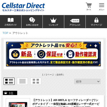
TOP
>
アウトレット
1 / 1ページ
（全8件）
1位
【アウトレット】AR-W87LA セーフティレーダー [ワン
ボディタイプ・一体型][無線LAN搭載][レーザー式オービ