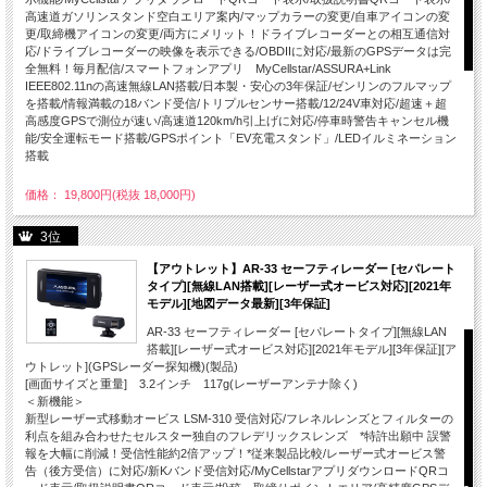
高速道ガソリンスタンド空白エリア案内/マップカラーの変更/自車アイコンの変
更/取締機アイコンの変更/両方にメリット！ドライブレコーダーとの相互通信対
応/ドライブレコーダーの映像を表示できる/OBDIIに対応/最新のGPSデータは完
全無料！毎月配信/スマートフォンアプリ MyCellstar/ASSURA+Link
IEEE802.11nの高速無線LAN搭載/日本製・安心の3年保証/ゼンリンのフルマップ
を搭載/情報満載の18バンド受信/トリプルセンサー搭載/12/24V車対応/超速＋超
高感度GPSで測位が速い/高速道120km/h引上げに対応/停車時警告キャンセル機
能/安全運転モード搭載/GPSポイント「EV充電スタンド」/LEDイルミネーション
搭載
価格： 19,800円(税抜 18,000円)
3位
【アウトレット】AR-33 セーフティレーダー [セパレート
タイプ][無線LAN搭載][レーザー式オービス対応][2021年
モデル][地図データ最新][3年保証]
AR-33 セーフティレーダー [セパレートタイプ][無線LAN
搭載][レーザー式オービス対応][2021年モデル][3年保証][ア
ウトレット](GPSレーダー探知機)(製品)
[画面サイズと重量] 3.2インチ 117g(レーザーアンテナ除く)
＜新機能＞
新型レーザー式移動オービス LSM-310 受信対応/フレネルレンズとフィルターの
利点を組み合わせたセルスター独自のフレデリックスレンズ *特許出願中 誤警
報を大幅に削減！受信性能約2倍アップ！*従来製品比較/レーザー式オービス警
告（後方受信）に対応/新Kバンド受信対応/MyCellstarアプリダウンロードQRコ