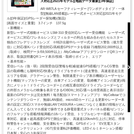
ス対応][2021年モデル][地図データ最新][3年保証]
AR-W87LA セーフティレーダー [ワンボディタイプ・一体
型][無線LAN搭載][レーザー式オービス対応][2021年モデ
ル][3年保証](GPSレーダー探知機)(製品)
[画面サイズと重量] 3.7インチ 137.5g
＜新機能＞
新型レーザー式移動オービス LSM-310 受信対応/レーザー受信機能 レーザー式
オービスに対応/フレネルレンズとフィルターの利点を組み合わせたセルスター
独自のフレデリックスレンズ ※特許出願中/レーザー式オービス警告（後方受
信）に対応/新Kバンド受信対応/高精度GPSデータを収録 71種類202,000件以上
（取締り、検問データ/59,500件以上）/MyCellstarアプリダウンロードQRコード
表示、取扱説明書QRコード表示/投稿・取締りポイント、エリア
＜基本性能＞
受信レベル（強・弱）2段階受信/誤警報を軽減/超速GPS搭載/リアルCG警告 新
設の取締機にも随時対応/快適なドライブをサポート(逆走警告、高速道逆走注意
エリアを収録、グラデーション警告、制限速度テロップ表示機能)/ユーザーセレ
クト機能(マップカラーの変更、自車アイコンの変更、取締機アイコンの変更)/両
方にメリット！ドライブレコーダーとの相互通信対応/ドライブレコーダーなど
の外部カメラからの映像を表示できる/OBDIIに対応/選べる待受画面と表示項目/
最新のGPSデータは完全無料！毎月配信/スマートフォンアプリ MyCellstarでコ
ンテンツダウンロード、無線LAN接続、microSDカードによる更新やレーダー本
体の設定に対応/スマホや無線LANでASSURA＋Linkにつなぐと最新の情報がどん
どん入ってくる/スマホ感覚で操作できる静電容量式タッチパネル搭載/ゼンリン
のフルマップを搭載/情報満載の18バンド受信、トリプルセンサー搭載、12/24V
車対応、超速＋超高感度GPSで測位が速い、高速道120km/h引上げに対応、停車
時警告キャンセル機能、安全運転モード搭載、GPSポイント「EV充電スタン
ド」、インテリジェント（IGT)安全運転評価機能、LEDイルミネーション搭載/
日本製・安心の３年保証付