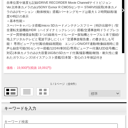
自車位置や速度も記録/DRIVE RECORDER Movie Channel/ナイトビジョン
Ver.2(本体カメラのみ)/SONY Exmor R CMOSセンサー STARVIS採用(本体カメ
ラのみ)/モーション（動体検知）搭載/パーキングモードは最大１２時間録画/速
度や時計の表示
＜基本性能＞
スーパーキャパシタ搭載/micro SDカードメンテナンスフリー［特許出願中］/安
全運転支援機能/HDR（ハイダイナミックレンジ）搭載/交通事故時ドライブレコ
ーダー買替補償金制度/３つの録画モード/レーダー探知機とケーブル１本で接続/
地上デジタルテレビと電波干渉しにくい/「交通事故報告書」の書き出しも可
能！ 専用ビューアが付属/自動録画開始 エンジンON/OFF連動/映像録画時に音
声も録音可能/3Gセンサー搭載/12/24V車対応/専用ビューアー付属/LED信号機に
対応(本体カメラのみ)/大容量16GBのSDカード付属/撮影機能/耐熱・耐久性に優
れたガラスレンズ/ボイスアシスト搭載/日本製・安心の３年保証付き
価格： 19,900円(税抜 18,091円)
1 / 1ページ
（全8件）
キーワードを入力
キーワード検索