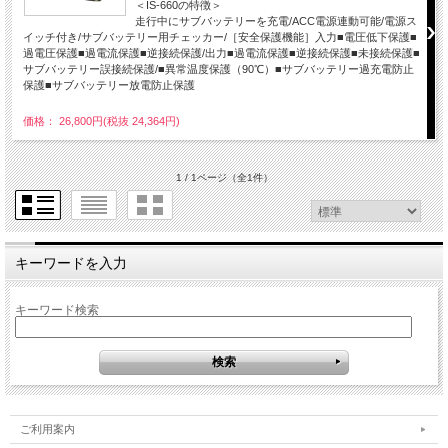
＜IS-660の特徴＞
走行中にサブバッテリーを充電/ACC電源連動可能/電源ス
イッチ付き/サブバッテリー用チェッカー/［安全保護機能］入力■電圧低下保護■
過電圧保護■過電流保護■逆接続保護/出力■過電流保護■逆接続保護■未接続保護■
サブバッテリー誤接続保護/■異常温度保護（90℃）■サブバッテリー過充電防止
保護■サブバッテリー放電防止保護
価格： 26,800円(税抜 24,364円)
1 / 1ページ
（全1件）
キーワードを入力
キーワード検索
ご利用案内