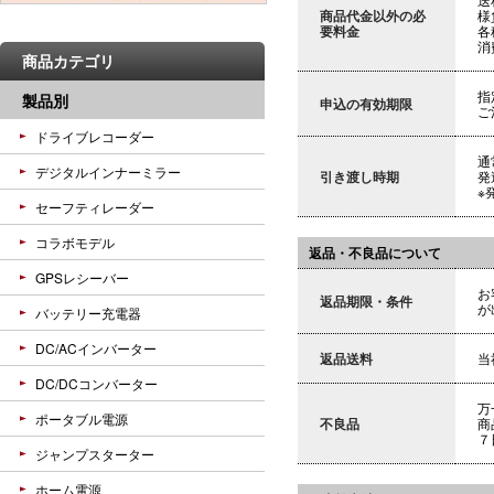
商品代金以外の必
様
要料金
各
消
商品カテゴリ
指
製品別
申込の有効期限
ご
ドライブレコーダー
通
デジタルインナーミラー
引き渡し時期
発
※
セーフティレーダー
コラボモデル
返品・不良品について
GPSレシーバー
お
返品期限・条件
が
バッテリー充電器
DC/ACインバーター
返品送料
当
DC/DCコンバーター
万
ポータブル電源
不良品
商
７
ジャンプスターター
ホーム電源