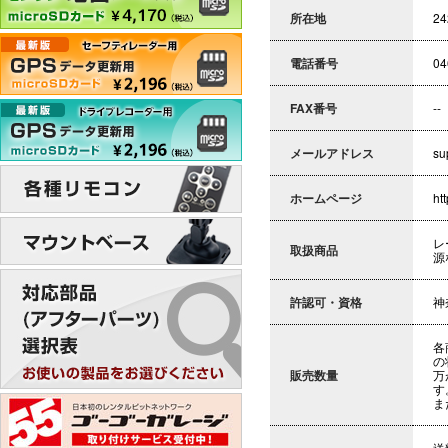
所在地
2
電話番号
04
FAX番号
--
メールアドレス
su
ホームページ
htt
レ
取扱商品
源
許認可・資格
神
各
の
販売数量
万
す
ま
送