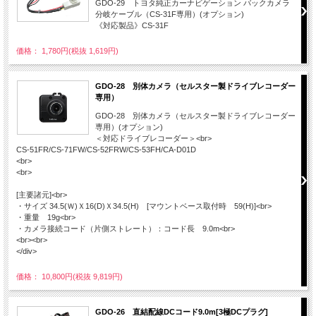
GDO-29 トヨタ純正カーナビゲーション バックカメラ
分岐ケーブル（CS-31F専用）(オプション)
《対応製品》CS-31F
価格： 1,780円(税抜 1,619円)
GDO-28 別体カメラ（セルスター製ドライブレコーダー
専用）
GDO-28 別体カメラ（セルスター製ドライブレコーダー
専用）(オプション)
＜対応ドライブレコーダー＞<br>
CS-51FR/CS-71FW/CS-52FRW/CS-53FH/CA-D01D
<br>
<br>
[主要諸元]<br>
・サイズ 34.5(Ｗ)Ｘ16(D)Ｘ34.5(H) [マウントベース取付時 59(H)]<br>
・重量 19g<br>
・カメラ接続コード（片側ストレート）：コード長 9.0m<br>
<br><br>
</div>
価格： 10,800円(税抜 9,819円)
GDO-26 直結配線DCコード9.0m[3極DCプラグ]