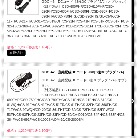
GDO-43 DCコード［3極DCプラグ / 2A]（オプション）
《対応製品》CSD-600FHR/CSD-610FHR/CSD-
620FH/CSD-630FH/CSD-660FH/CSD-670FH/CSD-
690FHR/CSD-750FHG/CSD-790FHG/GL-03AP/CS-
11FH/CS-21FH/CS-31F/CS-81WQH/CS-91FH/CS-41FH/CS-51FR/CS-61FH/CS-
32FH/CS-360FH/CS-71FW/CS-92WQH/CD-20/CS-361FHT/CD-30/CS-72FH/CS-
52FRW/CS-53FH/CS-93FH/CS-23FH/CS-33FH/CD-50/CA-D01D/CS-54FH/CS-
363FH/CS-364FH/CS-691FH/CS-1000SM/DM-10/CS-2000SM
価格： 1,280円(税抜 1,164円)
在庫切れ
GDO-42 直結配線DCコード5.0m[3極DCプラグ / 2A]
GDO-42 直結配線DCコード[3極DCプラグ / 2A] (オプシ
ョン)
《対応製品》CSD-600FHR/CSD-610FHR/CSD-
620FH/CSD-630FH/CSD-660FH/CSD-670FH/CSD-
690FHR/CSD-750FHG/CSD-790FHG/CS-11FH/CS-21FH/CS-31F/CS-
81WQH/CS-91FH/CS-41FH/CS-51FR/CS-61FH/CS-32FH/CS-360FH/CS-
71FW/CS-92WQH/CD-20/CS-361FHT/CD-30/CS-72FH/CS-52FRW/CS-
53FH/CS-93FH/CS-23FH/CS-33FH/CD-50/CA-D01D/CS-54FH/CS-363FH/CS-
364FH/CS-691FH/CS-1000SM/DM-10/CS-2000SM
価格： 1,210円(税抜 1,100円)