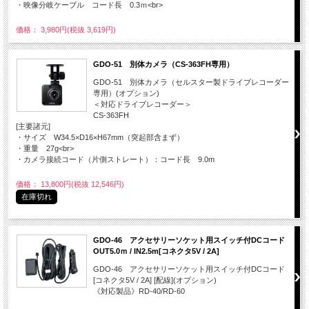
・映像分岐ケーブル コード長 0.3ｍ<br>
価格： 3,980円(税抜 3,619円)
GDO-51 別体カメラ（CS-363FH専用）
GDO-51 別体カメラ（セルスター製ドライブレコーダー
専用）(オプション)
＜対応ドライブレコーダー＞
CS-363FH
[主要諸元]
・サイズ W34.5×D16×H67mm（突起部含まず）
・重量 27g<br>
・カメラ接続コード（片側ストレート）：コード長 9.0m
価格： 13,800円(税抜 12,546円)
在庫切れ
GDO-46 アクセサリーソケット用スイッチ付DCコード
OUT5.0ｍ / IN2.5m[コネクタ5V / 2A]
GDO-46 アクセサリーソケット用スイッチ付DCコード
[コネクタ5V / 2A] [配線](オプション)
《対応製品》RD-40/RD-60