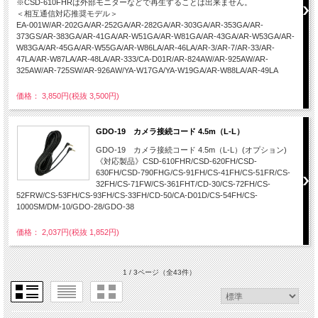
※CSD-610FHRは外部モニターなどで再生することは出来ません。
＜相互通信対応推奨モデル＞
EA-001W/AR-202GA/AR-252GA/AR-282GA/AR-303GA/AR-353GA/AR-
373GS/AR-383GA/AR-41GA/AR-W51GA/AR-W81GA/AR-43GA/AR-W53GA/AR-
W83GA/AR-45GA/AR-W55GA/AR-W86LA/AR-46LA/AR-3/AR-7/AR-33/AR-
47LA/AR-W87LA/AR-48LA/AR-333/CA-D01R/AR-824AW/AR-925AW/AR-
325AW/AR-725SW/AR-926AW/YA-W17GA/YA-W19GA/AR-W88LA/AR-49LA
価格： 3,850円(税抜 3,500円)
GDO-19 カメラ接続コード 4.5m（L-L）
GDO-19 カメラ接続コード 4.5m（L-L）(オプション)
《対応製品》CSD-610FHR/CSD-620FH/CSD-
630FH/CSD-790FHG/CS-91FH/CS-41FH/CS-51FR/CS-
32FH/CS-71FW/CS-361FHT/CD-30/CS-72FH/CS-
52FRW/CS-53FH/CS-93FH/CS-33FH/CD-50/CA-D01D/CS-54FH/CS-
1000SM/DM-10/GDO-28/GDO-38
価格： 2,037円(税抜 1,852円)
1 / 3ページ
（全43件）