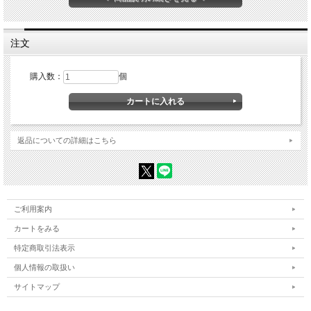
PDF取扱説明書
セルスター製ドライブレコーダー・デジタルインナーミラー に使用で
注文
きる3極DCプラグタイプの電源直付DCコードです。 車両のヒューズ
ボックス、ACC線等から直接電源を取ることができます。 2Aヒュー
購入数：
個
ズモデル。
＜対応ドライブレコーダー＞
CSD-600FHR/CSD-610FHR/CSD-620FH/CSD-630FH/CSD-
660FH/CSD-670FH/CSD-690FHR
返品についての詳細はこちら
CSD-750FHG/CSD-790FHG/CS-11FH/CS-21FH/CS-31F/CS-
81WQH/CS-91FH/CS-41FH
CS-51FR/CS-61FH/CS-32FH/CS-360FH/CS-71FW/CS-92WQH/CD-
20/CS-361FHT/CD-30
CS-72FH/CS-52FRW/CS-53FH/CS-93FH/CS-23FH/CS-33FH/CD-
ご利用案内
50/CA-D01D/CS-54FH
CS-363FH/CS-364FH/CS-691FH
カートをみる
特定商取引法表示
＜対応デジタルインナーミラー＞
CS-1000SM/DM-10/CS-2000SM
個人情報の取扱い
サイトマップ
[主要諸元]
・コード長 5.0m