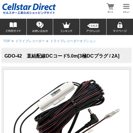
TOP
>
ドライブレコーダー
>
ドライブレコーダーオプション
GDO-42 直結配線DCコード5.0m[3極DCプラグ / 2A]