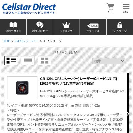
TOP
>
GPSレシーバー
>
GRシリーズ
1 / 1ページ
（全5件）
GR-129L GPSレシーバー[ レーザー式オービス対応]
[2023年モデル][12V車専用][3年保証]
GR-129L GPSレシーバー[ レーザー式オービス対応][2023
年モデル][12V車専用][3年保証](製品)
[サイズ・重量] 58(Ｗ)Ｘ24.3(Ｄ)Ｘ63.2(Ｈ)mm (突起部除く) 62g
＜特徴＞
レーザー式オービス対応/新設計のフレデリックスレンズVer.2採用でレーザ受ー
受信性能アップ！/<業界初>災害・危機管理通報サービス『災危通報』を表示/逆
走警告/GPSポイント警告/警告音リニューアル/レーザーキャンセルメモリ機能/
取扱説明書QRコード表示/表示速度補正機能/日差し注意・時報アナウンス/明る