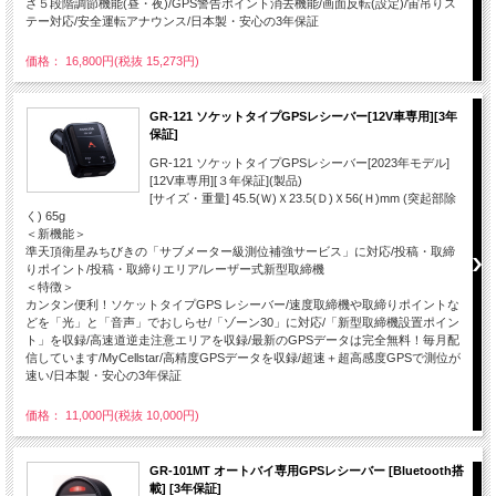
さ５段階調節機能(昼・夜)/GPS警告ポイント消去機能/画面反転(設定)/宙吊りス
テー対応/安全運転アナウンス/日本製・安心の3年保証
価格： 16,800円(税抜 15,273円)
GR-121 ソケットタイプGPSレシーバー[12V車専用][3年
保証]
GR-121 ソケットタイプGPSレシーバー[2023年モデル]
[12V車専用][３年保証](製品)
[サイズ・重量] 45.5(Ｗ)Ｘ23.5(Ｄ)Ｘ56(Ｈ)mm (突起部除
く) 65g
＜新機能＞
準天頂衛星みちびきの「サブメーター級測位補強サービス」に対応/投稿・取締
りポイント/投稿・取締りエリア/レーザー式新型取締機
＜特徴＞
カンタン便利！ソケットタイプGPS レシーバー/速度取締機や取締りポイントな
どを「光」と「音声」でおしらせ/「ゾーン30」に対応/「新型取締機設置ポイン
ト」を収録/高速道逆走注意エリアを収録/最新のGPSデータは完全無料！毎月配
信しています/MyCellstar/高精度GPSデータを収録/超速＋超高感度GPSで測位が
速い/日本製・安心の3年保証
価格： 11,000円(税抜 10,000円)
GR-101MT オートバイ専用GPSレシーバー [Bluetooth搭
載] [3年保証]