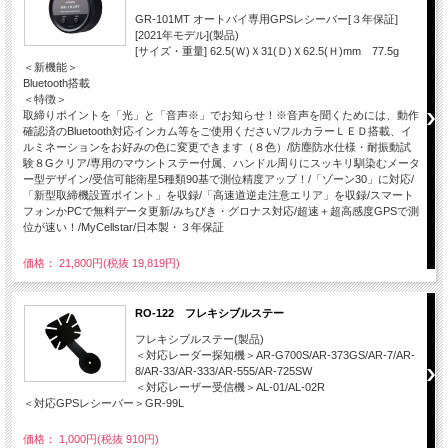
GR-101MT オートバイ専用GPSレシーバー[３年保証]
[2021年モデル](製品)
[サイズ・重量] 62.5(Ｗ)Ｘ31(Ｄ)Ｘ62.5(Ｈ)mm 77.5g
＜新機能＞
Bluetooth搭載
＜特徴＞
取締りポイントを「光」と「音声※」でお知らせ！※音声を聞くためには、動作
確認済のBluetooth対応インカム等をご使用ください/フルカラーＬＥＤ搭載、イ
ルミネーションをお好みの色に変更できます（８色）/防塵防水仕様・耐振動試
験８Gクリア/専用のマウントステー付属、ハンドル周りにスッキリ馴染むメータ
ー型デザイン/受信可能衛星5種類90基で測位精度アップ！/「ゾーン30」に対応/
「新型取締機設置ポイント」を収録/「高速道逆走注意エリア」を収録/スマート
フォンかPCで無料データ更新/みちびき・グロナス対応/超速＋超高感度GPSで測
位が速い！/MyCellstar/日本製・３年保証
価格： 21,800円(税抜 19,819円)
RO-122 フレキシブルステー
フレキシブルステー(製品)
＜対応レーダー探知機＞AR-G700S/AR-373GS/AR-7/AR-
8/AR-33/AR-333/AR-555/AR-725SW
＜対応レーザー受信機＞AL-01/AL-02R
＜対応GPSレシーバー＞GR-99L
価格： 1,000円(税抜 910円)