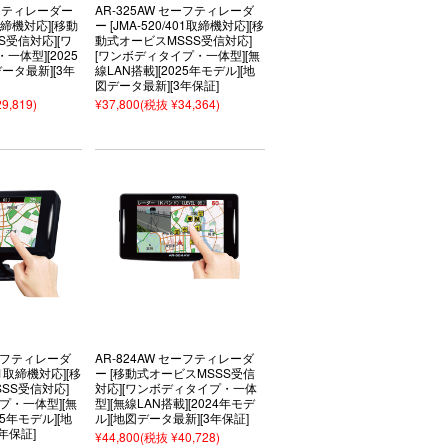
ーフティレーダー
AR-325AW セーフティレーダ
1取締機対応][移動
ー [JMA-520/401取締機対応][移
S受信対応][ワ
動式オービスMSSS受信対応]
体型][2025
[ワンボディタイプ・一体型][無
ータ最新][3年
線LAN搭載][2025年モデル][地
図データ最新][3年保証]
9,819)
¥37,800
(税抜 ¥34,364)
セーフティレーダ
AR-824AW セーフティレーダ
401取締機対応][移
ー [移動式オービスMSSS受信
SS受信対応]
対応][ワンボディタイプ・一体
プ・一体型][無
型][無線LAN搭載][2024年モデ
25年モデル][地
ル][地図データ最新][3年保証]
年保証]
¥44,800
(税抜 ¥40,728)