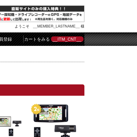
ようこそ
__MEMBER_LASTNAME__
様
員登録
カートをみる
__ITM_CNT__