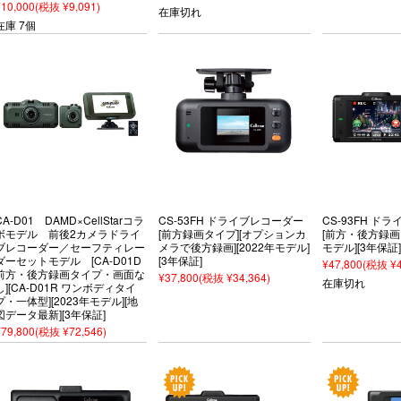
¥10,000
(税抜 ¥9,091)
在庫切れ
在庫 7個
CA-D01 DAMD×CellStarコラ
CS-53FH ドライブレコーダー
CS-93FH ド
ボモデル 前後2カメラドライ
[前方録画タイプ][オプションカ
[前方・後方録画タ
ブレコーダー／セーフティレー
メラで後方録画][2022年モデル]
モデル][3年保証]
ダーセットモデル [CA-D01D
[3年保証]
¥47,800
(税抜 ¥4
前方・後方録画タイプ・画面な
¥37,800
(税抜 ¥34,364)
在庫切れ
し][CA-D01R ワンボディタイ
プ・一体型][2023年モデル][地
図データ最新][3年保証]
¥79,800
(税抜 ¥72,546)