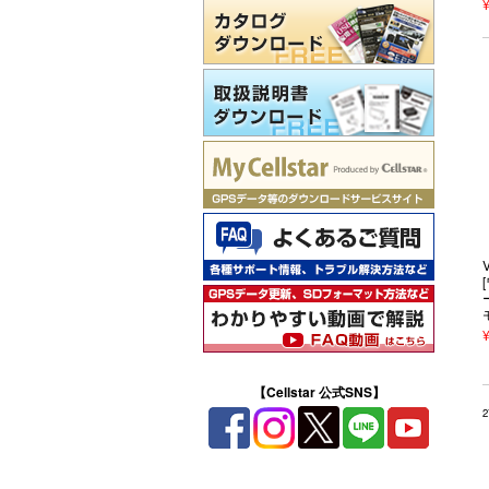
【Cellstar 公式SNS】