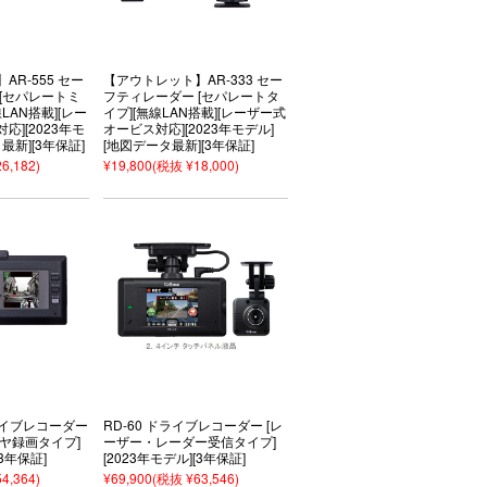
R-555 セー
【アウトレット】AR-333 セー
[セパレートミ
フティレーダー [セパレートタ
LAN搭載][レー
イプ][無線LAN搭載][レーザー式
][2023年モ
オービス対応][2023年モデル]
最新][3年保証]
[地図データ最新][3年保証]
6,182)
¥19,800
(税抜 ¥18,000)
ドライブレコーダー
RD-60 ドライブレコーダー [レ
るリヤ録画タイプ]
ーザー・レーダー受信タイプ]
[3年保証]
[2023年モデル][3年保証]
4,364)
¥69,900
(税抜 ¥63,546)