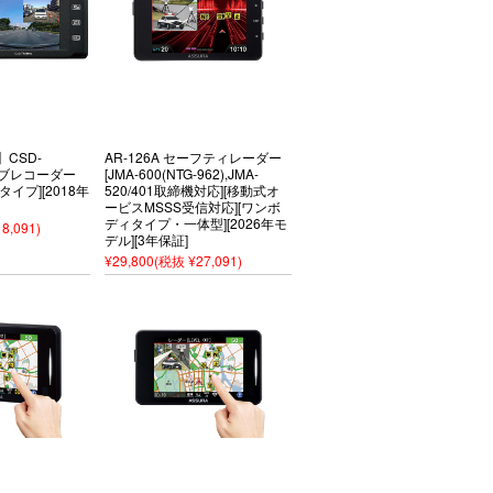
CSD-
AR-126A セーフティレーダー
ライブレコーダー
[JMA-600(NTG-962),JMA-
イプ][2018年
520/401取締機対応][移動式オ
ービスMSSS受信対応][ワンボ
ディタイプ・一体型][2026年モ
8,091)
デル][3年保証]
¥29,800
(税抜 ¥27,091)