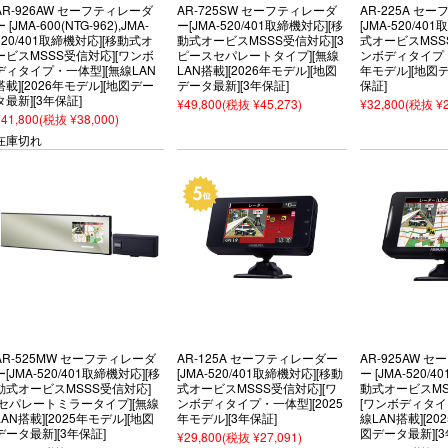
AR-926AW セーフティレーダ
AR-725SW セーフティレーダ
AR-225A セ
ー [JMA-600(NTG-962),JMA-
ー[JMA-520/401取締機対応][移
[JMA-520/40
520/401取締機対応][移動式オ
動式オービスMSSS受信対応][3
式オービスMSS
ービスMSSS受信対応][ワンボ
ピースセパレートタイプ][無線
ンボディタイプ・一
ディタイプ・一体型][無線LAN
LAN搭載][2026年モデル][地図
年モデル][地図デ
搭載][2026年モデル][地図デー
データ最新][3年保証]
保証]
タ最新][3年保証]
¥49,800
(税抜 ¥45,273)
¥32,800
(税抜 ¥2
¥41,800
(税抜 ¥38,000)
在庫切れ
AR-525MW セーフティレーダ
AR-125A セーフティレーダー
AR-925AW 
ー[JMA-520/401取締機対応][移
[JMA-520/401取締機対応][移動
ー [JMA-520/
動式オービスMSSS受信対応]
式オービスMSSS受信対応][ワ
動式オービスMS
[セパレートミラータイプ][無線
ンボディタイプ・一体型][2025
[ワンボディタイ
LAN搭載][2025年モデル][地図
年モデル][3年保証]
線LAN搭載][20
データ最新][3年保証]
図データ最新][3
¥29,800
(税抜 ¥27,091)