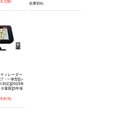
0,728)
在庫切れ
ーフティレーダー
プ・一体型][レ
応][2023年
タ最新][3年保
9,819)