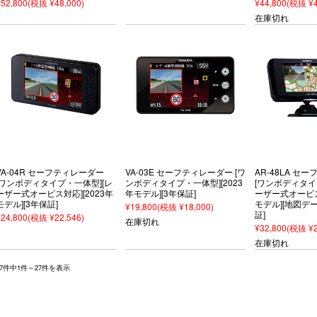
¥52,800
(税抜 ¥48,000)
¥44,800
(税抜 ¥4
在庫切れ
VA-04R セーフティレーダー
VA-03E セーフティレーダー [ワ
AR-48LA セ
[ワンボディタイプ・一体型][レ
ンボディタイプ・一体型][2023
[ワンボディタイ
ーザー式オービス対応][2023年
年モデル][3年保証]
ーザー式オービス対
モデル][3年保証]
モデル][地図デー
¥19,800
(税抜 ¥18,000)
証]
¥24,800
(税抜 ¥22,546)
在庫切れ
¥32,800
(税抜 ¥2
在庫切れ
27件中1件～27件を表示