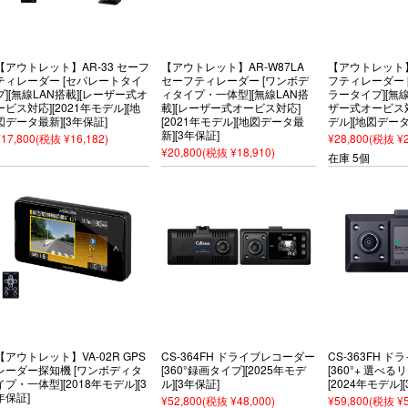
【アウトレット】AR-33 セーフ
【アウトレット】AR-W87LA
【アウトレット】A
ティレーダー [セパレートタイ
セーフティレーダー [ワンボデ
フティレーダー 
プ][無線LAN搭載][レーザー式オ
ィタイプ・一体型][無線LAN搭
ラータイプ][無線
ービス対応][2021年モデル][地
載][レーザー式オービス対応]
ザー式オービス対応
図データ最新][3年保証]
[2021年モデル][地図データ最
デル][地図データ
新][3年保証]
¥17,800
(税抜 ¥16,182)
¥28,800
(税抜 ¥2
¥20,800
(税抜 ¥18,910)
在庫 5個
【アウトレット】VA-02R GPS
CS-364FH ドライブレコーダー
CS-363FH 
レーダー探知機 [ワンボディタ
[360°録画タイプ][2025年モデ
[360°+ 選べ
イプ・一体型][2018年モデル][3
ル][3年保証]
[2024年モデル]
年保証]
¥52,800
(税抜 ¥48,000)
¥59,800
(税抜 ¥5