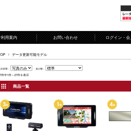
ご利用案内
お問い合わせ
ログイン・会
TOP
データ更新可能モデル
表示切替：
並び順：
27件中1件～27件を表示
商品一覧