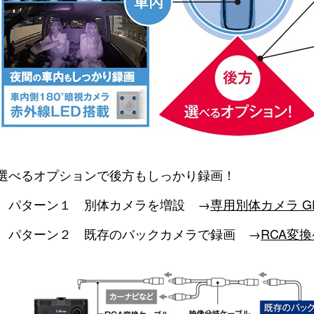
選べるオプションで後方もしっかり録画！
パターン１ 別体カメラを増設 →
専用別体カメラ G
パターン２ 既存のバックカメラで録画 →
RCA変換