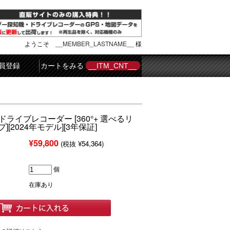
ようこそ
__MEMBER_LASTNAME__
様
員登録
カートをみる
__ITM_CNT__
H ドライブレコーダー [360°+ 選べるリ
[2024年モデル][3年保証]
¥59,800
(税抜 ¥54,364)
個
在庫あり