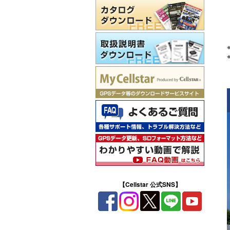
【Cellstar 公式SNS】