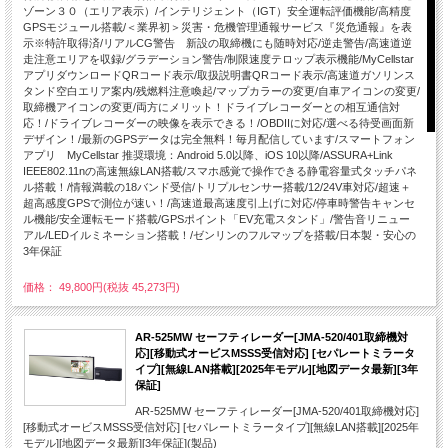
ゾーン３０（エリア表示）/インテリジェント（IGT）安全運転評価機能/高精度
GPSモジュール搭載/＜業界初＞災害・危機管理通報サービス『災危通報』を表
示※特許取得済/リアルCG警告 新設の取締機にも随時対応/逆走警告/高速道逆
走注意エリアを収録/グラデーション警告/制限速度テロップ表示機能/MyCellstar
アプリダウンロードQRコード表示/取扱説明書QRコード表示/高速道ガソリンス
タンド空白エリア案内/残燃料注意喚起/マップカラーの変更/自車アイコンの変更/
取締機アイコンの変更/両方にメリット！ドライブレコーダーとの相互通信対
応！/ドライブレコーダーの映像を表示できる！/OBDIIに対応/選べる待受画面新
デザイン！/最新のGPSデータは完全無料！毎月配信しています/スマートフォン
アプリ MyCellstar 推奨環境：Android 5.0以降、iOS 10以降/ASSURA+Link
IEEE802.11nの高速無線LAN搭載/スマホ感覚で操作できる静電容量式タッチパネ
ル搭載！/情報満載の18バンド受信/トリプルセンサー搭載/12/24V車対応/超速＋
超高感度GPSで測位が速い！/高速道最高速度引上げに対応/停車時警告キャンセ
ル機能/安全運転モード搭載/GPSポイント「EV充電スタンド」/警告音リニュー
アル/LEDイルミネーション搭載！/ゼンリンのフルマップを搭載/日本製・安心の
3年保証
価格： 49,800円(税抜 45,273円)
AR-525MW セーフティレーダー[JMA-520/401取締機対
応][移動式オービスMSSS受信対応] [セパレートミラータ
イプ][無線LAN搭載][2025年モデル][地図データ最新][3年
保証]
AR-525MW セーフティレーダー[JMA-520/401取締機対応]
[移動式オービスMSSS受信対応] [セパレートミラータイプ][無線LAN搭載][2025年
モデル][地図データ最新][3年保証](製品)