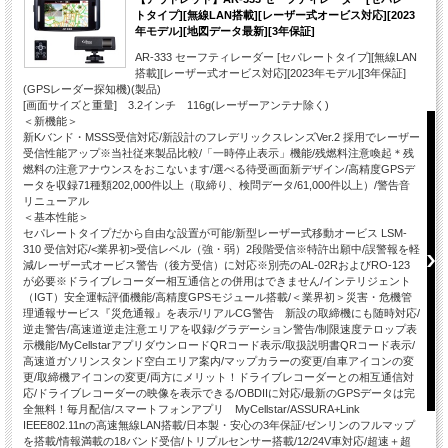
トタイプ][無線LAN搭載][レーザー式オービス対応][2023
年モデル][地図データ最新][3年保証]
AR-333 セーフティレーダー [セパレートタイプ][無線LAN
搭載][レーザー式オービス対応][2023年モデル][3年保証]
(GPSレーダー探知機)(製品)
[画面サイズと重量] 3.2インチ 116g(レーザーアンテナ除く)
＜新機能＞
新Kバンド・MSSS受信対応/新設計のフレデリックスレンズVer.2 採用でレーザー
受信性能アップ※当社従来製品比較/「一時停止表示」機能/残燃料注意喚起＊残
燃料の注意アナウンスをおこないます/選べる待受画面新デザイン/高精度GPSデ
ータを収録71種類202,000件以上（取締り、検問データ/61,000件以上）/警告音
リニューアル
＜基本性能＞
セパレートタイプだから自由な設置が可能/新型レーザー式移動オービス LSM-
310 受信対応/<業界初>受信レベル（強・弱）2段階受信※特許出願中/誤警報を軽
減/レーザー式オービス警告（後方受信）に対応※別売のAL-02RおよびRO-123
が必要※ドライブレコーダー相互通信との併用はできません/インテリジェント
（IGT）安全運転評価機能/高精度GPSモジュール搭載/＜業界初＞災害・危機管
理通報サービス『災危通報』を表示/リアルCG警告 新設の取締機にも随時対応/
逆走警告/高速道逆走注意エリアを収録/グラデーション警告/制限速度テロップ表
示機能/MyCellstarアプリダウンロードQRコード表示/取扱説明書QRコード表示/
高速道ガソリンスタンド空白エリア案内/マップカラーの変更/自車アイコンの変
更/取締機アイコンの変更/両方にメリット！ドライブレコーダーとの相互通信対
応/ドライブレコーダーの映像を表示できる/OBDIIに対応/最新のGPSデータは完
全無料！毎月配信/スマートフォンアプリ MyCellstar/ASSURA+Link
IEEE802.11nの高速無線LAN搭載/日本製・安心の3年保証/ゼンリンのフルマップ
を搭載/情報満載の18バンド受信/トリプルセンサー搭載/12/24V車対応/超速＋超