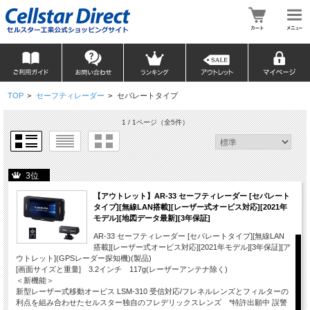
TOP
>
セーフティレーダー
>
セパレートタイプ
1 / 1ページ
（全5件）
3位
【アウトレット】AR-33 セーフティレーダー [セパレート
タイプ][無線LAN搭載][レーザー式オービス対応][2021年
モデル][地図データ最新][3年保証]
AR-33 セーフティレーダー [セパレートタイプ][無線LAN
搭載][レーザー式オービス対応][2021年モデル][3年保証][ア
ウトレット](GPSレーダー探知機)(製品)
[画面サイズと重量] 3.2インチ 117g(レーザーアンテナ除く)
＜新機能＞
新型レーザー式移動オービス LSM-310 受信対応/フレネルレンズとフィルターの
利点を組み合わせたセルスター独自のフレデリックスレンズ *特許出願中 誤警