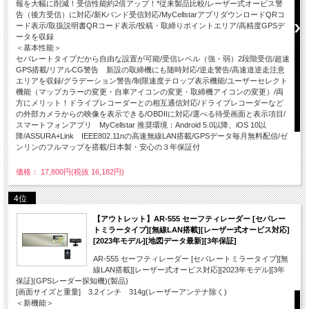
報を大幅に削減！受信性能約2倍アップ！*従来製品比較/レーザー式オービス警
告（後方受信）に対応/新Kバンド受信対応/MyCellstarアプリダウンロードQRコ
ード表示/取扱説明書QRコード表示/投稿・取締りポイントエリア/高精度GPSデ
ータを収録
＜基本性能＞
セパレートタイプだから自由な設置が可能/受信レベル（強・弱）2段階受信/超速
GPS搭載/リアルCG警告 新設の取締機にも随時対応/逆走警告/高速道逆走注意
エリアを収録/グラデーション警告/制限速度テロップ表示機能/ユーザーセレクト
機能（マップカラーの変更・自車アイコンの変更・取締機アイコンの変更）/両
方にメリット！ドライブレコーダーとの相互通信対応/ドライブレコーダーなど
の外部カメラからの映像を表示できる/OBDIIに対応/選べる待受画面と表示項目/
スマートフォンアプリ MyCellstar 推奨環境：Android 5.0以降、iOS 10以
降/ASSURA+Link IEEE802.11nの高速無線LAN搭載/GPSデータ毎月無料配信/ゼ
ンリンのフルマップを搭載/日本製・安心の３年保証付
価格： 17,800円(税抜 16,182円)
4位
【アウトレット】AR-555 セーフティレーダー [セパレー
トミラータイプ][無線LAN搭載][レーザー式オービス対応]
[2023年モデル][地図データ最新][3年保証]
AR-555 セーフティレーダー [セパレートミラータイプ][無
線LAN搭載][レーザー式オービス対応][2023年モデル][3年
保証](GPSレーダー探知機)(製品)
[画面サイズと重量] 3.2インチ 314g(レーザーアンテナ除く)
＜新機能＞