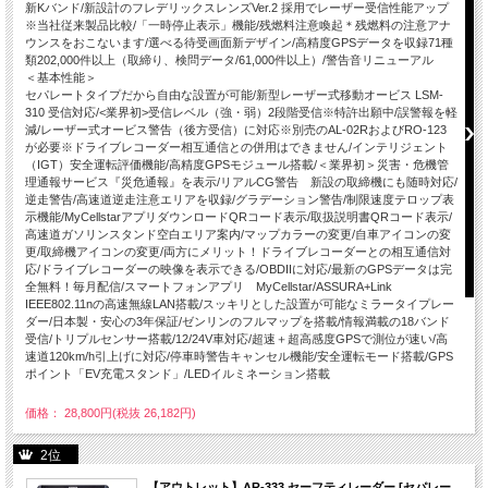
新Kバンド/新設計のフレデリックスレンズVer.2 採用でレーザー受信性能アップ
※当社従来製品比較/「一時停止表示」機能/残燃料注意喚起＊残燃料の注意アナ
ウンスをおこないます/選べる待受画面新デザイン/高精度GPSデータを収録71種
類202,000件以上（取締り、検問データ/61,000件以上）/警告音リニューアル
＜基本性能＞
セパレートタイプだから自由な設置が可能/新型レーザー式移動オービス LSM-
310 受信対応/<業界初>受信レベル（強・弱）2段階受信※特許出願中/誤警報を軽
減/レーザー式オービス警告（後方受信）に対応※別売のAL-02RおよびRO-123
が必要※ドライブレコーダー相互通信との併用はできません/インテリジェント
（IGT）安全運転評価機能/高精度GPSモジュール搭載/＜業界初＞災害・危機管
理通報サービス『災危通報』を表示/リアルCG警告 新設の取締機にも随時対応/
逆走警告/高速道逆走注意エリアを収録/グラデーション警告/制限速度テロップ表
示機能/MyCellstarアプリダウンロードQRコード表示/取扱説明書QRコード表示/
高速道ガソリンスタンド空白エリア案内/マップカラーの変更/自車アイコンの変
更/取締機アイコンの変更/両方にメリット！ドライブレコーダーとの相互通信対
応/ドライブレコーダーの映像を表示できる/OBDIIに対応/最新のGPSデータは完
全無料！毎月配信/スマートフォンアプリ MyCellstar/ASSURA+Link
IEEE802.11nの高速無線LAN搭載/スッキリとした設置が可能なミラータイプレー
ダー/日本製・安心の3年保証/ゼンリンのフルマップを搭載/情報満載の18バンド
受信/トリプルセンサー搭載/12/24V車対応/超速＋超高感度GPSで測位が速い/高
速道120km/h引上げに対応/停車時警告キャンセル機能/安全運転モード搭載/GPS
ポイント「EV充電スタンド」/LEDイルミネーション搭載
価格： 28,800円(税抜 26,182円)
2位
【アウトレット】AR-333 セーフティレーダー [セパレー