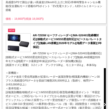
高感度GPSで測位が速い/高速道120km/h引上げに対応/停車時警告キャンセル機
能/安全運転モード搭載/GPSポイント「EV充電スタンド」/LEDイルミネーション
搭載
価格： 19,800円(税抜 18,000円)
NEW
AR-725SW セーフティレーダー[JMA-520/401取締機対
応][移動式オービスMSSS受信対応][3ピースセパレートタ
イプ][無線LAN搭載][2026年モデル][地図データ最新][3年
保証]
AR-725SW セーフティレーダー[JMA-520/401取締機対応]
[移動式オービスMSSS受信対応][3ピースセパレートタイプ][無線LAN搭載][2026
年モデル][地図データ最新][3年保証](GPSレーダー探知機)(製品)
[画面サイズと重量] 3.2インチ アンテナ108ｇ、モニター151ｇ、本体32g
＜新機能＞
アンテナ改良で受信周波数が拡張!/レーダー波識別警告/標識案内機能/ゾーン30
プラス/高精度GPSデータを収録72種類205,000件以上（取締り、検問デー
タ/63,000件以上）
＜基本性能＞
誤報識別機能/移動式オービスMSSS受信対応/新型取締機設置ポイント「半固定
式オービス」に対応/セパレートタイプだから自由な設置が可能！/新設計のフレ
デリックスレンズVer.2 採用でレーザー受信性能アップ!新型レーザー式移動オー
ビス LSM-310 受信対応！/<業界初>受信レベル（強・弱）2段階受信！※特許取
得済/誤警報を軽減！※特許取得済/レーザー式オービス警告（後方受信）に対応/