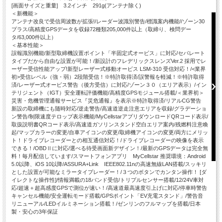
[画面サイズと重量] 3.2インチ 291g(アンテナ除く)
＜新機能＞
アンテナ改良で受信周波数が拡張!/レーダー波識別警告/標識案内機能//ゾーン30
プラス/高精度GPSデータを収録72種類205,000件以上（取締り、検問デー
タ/63,000件以上）
＜基本性能＞
誤報識別機能/新型取締機設置ポイント「半固定式オービス」に対応/セパレート
タイプだから自由な設置が可能！/新設計のフレデリックスレンズVer.2 採用でレ
ーザー受信性能アップ!新型レーザー式移動オービス LSM-310 受信対応！/<業界
初>受信レベル（強・弱）2段階受信！※特許取得済/誤警報を軽減！※特許取得
済/レーザー式オービス警告（後方受信）に対応/ゾーン３０（エリア表示）/イン
テリジェント（IGT）安全運転評価機能/高精度GPSモジュール搭載/＜業界初＞
災害・危機管理通報サービス『災危通報』を表示※特許取得済/リアルCG警告
新設の取締機にも随時対応/逆走警告/高速道逆走注意エリアを収録/グラデーショ
ン警告/制限速度テロップ表示機能/MyCellstarアプリダウンロードQRコード表示/
取扱説明書QRコード表示/高速道ガソリンスタンド空白エリア案内/残燃料注意喚
起/マップカラーの変更/自車アイコンの変更/取締機アイコンの変更/両方にメリッ
ト！ドライブレコーダーとの相互通信対応！/ドライブレコーダーの映像を表示
できる！/OBDⅡに対応/選べる待受画面新デザイン！/最新のGPSデータは完全無
料！毎月配信しています/スマートフォンアプリ MyCellstar 推奨環境：Android
5.0以降、iOS 10以降/ASSURA+Link IEEE802.11nの高速無線LAN搭載/スッキリ
とした設置が可能なミラータイプレーダー！/３つのボタンでカンタン操作！ [ダ
イレクトな操作性]/情報満載の18バンド受信/トリプルセンサー搭載/12/24V車対
応/超速＋超高感度GPSで測位が速い！/高速道最高速度引上げに対応/停車時警告
キャンセル機能/安全運転モード搭載/GPSポイント「EV充電スタンド」/警告音
リニューアル/LEDイルミネーション搭載！/ゼンリンのフルマップを搭載/日本
製・安心の3年保証