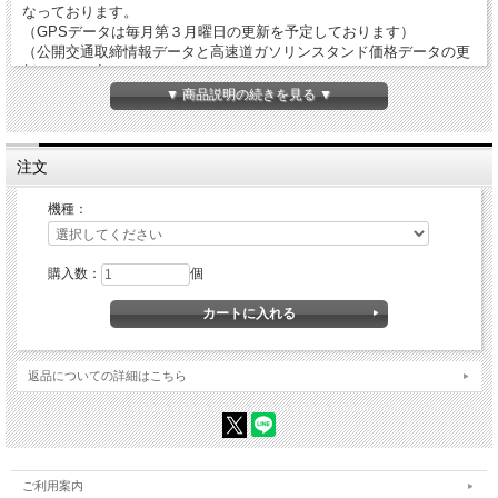
なっております。
（GPSデータは毎月第３月曜日の更新を予定しております）
（公開交通取締情報データと高速道ガソリンスタンド価格データの更
新データは入っておりません）
▼ 商品説明の続きを見る ▼
GPSデータ更新はMyCellstarから無料でダウンロードが可能です。ぜ
ひご利用ください。
＞＞
MyCellstarはこちらから
注文
＞＞
データ更新方法FAQ動画はこちらから
機種：
GPSデータ更新についてご不明な点などございましたら、下記カスタ
マーサービスまでお問合せください。
＞＞
カスタマーサービスへお問合せはこちらから
購入数：
個
※
プロテクト認証コードエラー
は、地図データに関連したエラーとな
ります。
「地図データ入りmicroSDカード（地図搭載モデル レーダー用）」ペ
ージ内の"プロテクトコードについて、よくあるご質問"をご参照くだ
さい。
返品についての詳細はこちら
＞＞地図データ入りmicroSDカードはこちらから
※ microSDカードの抜き差しは、本体の電源をOFFにした状態で行っ
て下さい。
※フルマップ（地図データ）搭載機種の場合は、GPSデータ更新完了
ご利用案内
後に、フルマップ内蔵のmicroSDカードを本体にお戻しいただく必要