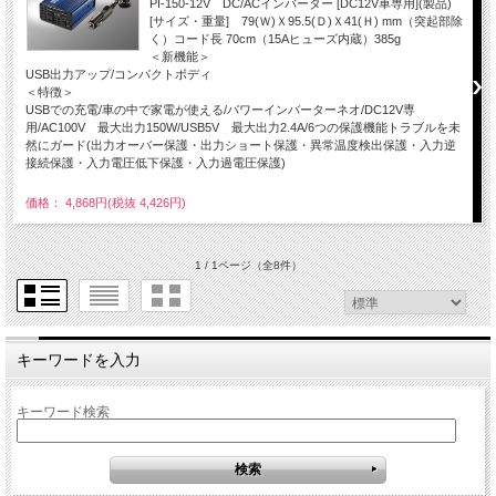
PI-150-12V DC/ACインバーター [DC12V車専用](製品)
[サイズ・重量] 79(Ｗ)Ｘ95.5(Ｄ)Ｘ41(Ｈ) mm（突起部除
く）コード長 70cm（15Aヒューズ内蔵）385g
＜新機能＞
USB出力アップ/コンパクトボディ
＜特徴＞
USBでの充電/車の中で家電が使える/パワーインバーターネオ/DC12V専
用/AC100V 最大出力150W/USB5V 最大出力2.4A/6つの保護機能トラブルを未
然にガード(出力オーバー保護・出力ショート保護・異常温度検出保護・入力逆
接続保護・入力電圧低下保護・入力過電圧保護)
価格： 4,868円(税抜 4,426円)
1 / 1ページ
（全8件）
キーワードを入力
キーワード検索