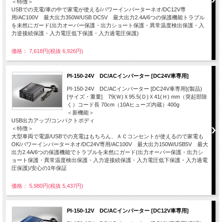
＜特徴＞
USBでの充電/車の中で家電が使える/パワーインバーターネオ/DC12V専
用/AC100V 最大出力350W/USB DC5V 最大出力2.4A/6つの保護機能トラブル
を未然にガード(出力オーバー保護・出力ショート保護・異常温度検出保護・入
力逆接続保護・入力電圧低下保護・入力過電圧保護)
価格： 7,618円(税抜 6,926円)
PI-150-24V DC/ACインバーター [DC24V車専用]
PI-150-24V DC/ACインバーター [DC24V車専用](製品)
[サイズ・重量] 79(Ｗ)Ｘ95.5(Ｄ)Ｘ41(Ｈ) mm（突起部除
く）コード長 70cm（10Aヒューズ内蔵）400g
＜新機能＞
USB出力アップ/コンパクトボディ
＜特徴＞
大型車両で電源/USBでの充電はもちろん、ＡＣコンセントが使えるので家電も
OK/パワーインバーターネオ/DC24V専用/AC100V 最大出力150W/USB5V 最大
出力2.4A/6つの保護機能でトラブルを未然にガード(出力オーバー保護・出力シ
ョート保護・異常温度検出保護・入力逆接続保護・入力電圧低下保護・入力過電
圧保護)/安心の1年保証
価格： 5,980円(税抜 5,437円)
PI-150-12V DC/ACインバーター [DC12V車専用]