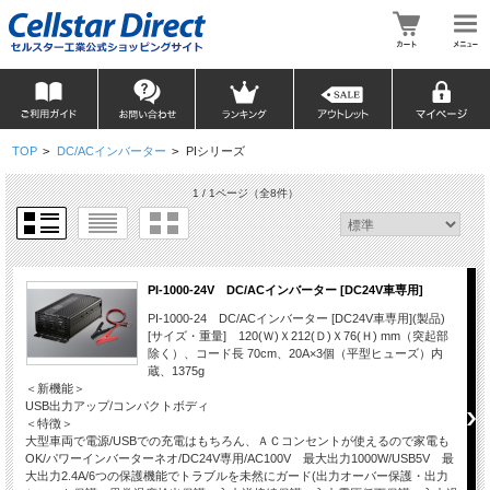
TOP
>
DC/ACインバーター
>
PIシリーズ
1 / 1ページ
（全8件）
PI-1000-24V DC/ACインバーター [DC24V車専用]
PI-1000-24 DC/ACインバーター [DC24V車専用](製品)
[サイズ・重量] 120(Ｗ)Ｘ212(Ｄ)Ｘ76(Ｈ) mm（突起部
除く）、コード長 70cm、20A×3個（平型ヒューズ）内
蔵、1375g
＜新機能＞
USB出力アップ/コンパクトボディ
＜特徴＞
大型車両で電源/USBでの充電はもちろん、ＡＣコンセントが使えるので家電も
OK/パワーインバーターネオ/DC24V専用/AC100V 最大出力1000W/USB5V 最
大出力2.4A/6つの保護機能でトラブルを未然にガード(出力オーバー保護・出力