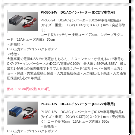
PI-350-24V DC/ACインバーター [DC24V車専用]
PI-350-24 DC/ACインバーター [DC24V車専用](製品)
[サイズ・重量] 90(Ｗ)Ｘ137(Ｄ)Ｘ49(Ｈ) mm（突起部除
く）
コード長/バッテリー接続コード 70cm、シガープラグコ
ード（15Aヒューズ内蔵） 70cm
＜新機能＞
USB出力アップ/コンパクトボディ
＜特徴＞
大型車両で電源/USBでの充電はもちろん、ＡＣコンセントが使えるので家電も
OK/パワーインバーターネオ/DC24V専用/AC100V 最大出力350W/USB5V 最大
出力2.4A/6つの保護機能でトラブルを未然にガード(出力オーバー保護・出力シ
ョート保護・異常温度検出保護・入力逆接続保護・入力電圧低下保護・入力過電
圧保護)/安心の1年保証
価格： 8,980円(税抜 8,164円)
PI-350-12V DC/ACインバーター [DC12V車専用]
PI-350-12V DC/ACインバーター [DC12V車専用](製品)
[サイズ・重量] 90(Ｗ)Ｘ137(Ｄ)Ｘ49(Ｈ) mm（突起部除
く）コード長 70cm（15Aヒューズ内蔵）580g
＜新機能＞
USB出力アップ/コンパクトボディ