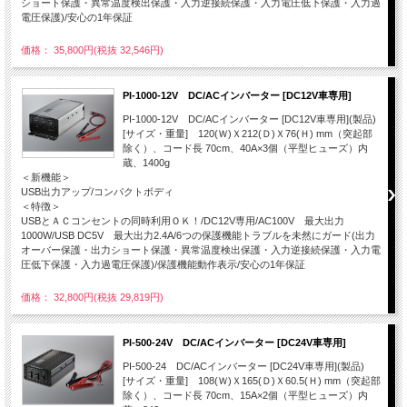
ショート保護・異常温度検出保護・入力逆接続保護・入力電圧低下保護・入力過
電圧保護)/安心の1年保証
価格： 35,800円(税抜 32,546円)
PI-1000-12V DC/ACインバーター [DC12V車専用]
PI-1000-12V DC/ACインバーター [DC12V車専用](製品)
[サイズ・重量] 120(Ｗ)Ｘ212(Ｄ)Ｘ76(Ｈ) mm（突起部
除く）、コード長 70cm、40A×3個（平型ヒューズ）内
蔵、1400g
＜新機能＞
USB出力アップ/コンパクトボディ
＜特徴＞
USBとＡＣコンセントの同時利用ＯＫ！/DC12V専用/AC100V 最大出力
1000W/USB DC5V 最大出力2.4A/6つの保護機能トラブルを未然にガード(出力
オーバー保護・出力ショート保護・異常温度検出保護・入力逆接続保護・入力電
圧低下保護・入力過電圧保護)/保護機能動作表示/安心の1年保証
価格： 32,800円(税抜 29,819円)
PI-500-24V DC/ACインバーター [DC24V車専用]
PI-500-24 DC/ACインバーター [DC24V車専用](製品)
[サイズ・重量] 108(Ｗ)Ｘ165(Ｄ)Ｘ60.5(Ｈ) mm（突起部
除く）、コード長 70cm、15A×2個（平型ヒューズ）内