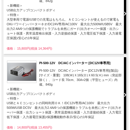
蔵、842g
＜新機能＞
USB出力アップ/コンパクトボディ
＜特徴＞
大型車両で電源/USBでの充電はもちろん、ＡＣコンセントが使えるので家電も
OK/パワーインバーターネオ/DC24V専用/AC100V 最大出力500W/USB5V 最大
出力2.4A/6つの保護機能でトラブルを未然にガード(出力オーバー保護・出力シ
ョート保護・異常温度検出保護・入力逆接続保護・入力電圧低下保護・入力過電
圧保護)/安心の1年保証
価格： 15,800円(税抜 14,364円)
PI-500-12V DC/ACインバーター [DC12V車専用]
PI-500-12V DC/ACインバーター [DC12V車専用](製品)
[サイズ・重量] 108(Ｗ)Ｘ165(Ｄ)Ｘ60.5(Ｈ) mm（突起部
除く）、コード長 70cm、30A×2個（平型ヒューズ）内
蔵、840g
＜新機能＞
USB出力アップ/コンパクトボディ
＜特徴＞
USBとＡＣコンセントの同時利用ＯＫ！/DC12V専用/AC100V 最大出力
500W/USB DC5V 最大出力2.4A/6つの保護機能トラブルを未然にガード(出力オ
ーバー保護・出力ショート保護・異常温度検出保護・入力逆接続保護・入力電圧
低下保護・入力過電圧保護)/保護機能動作表示/安心の1年保証
価格： 14,800円(税抜 13,455円)