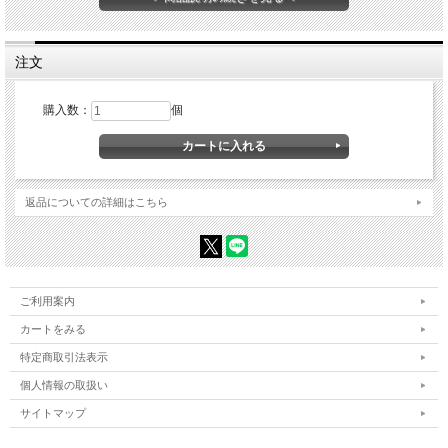
PDF取扱説明書
セルスター製ドライブレコーダー専用電源接続、ビデオ出力コード
（3極）です。
注文
カメラ警告対応のセルスター製レーダー探知機に接続し、電源の供給
とドライブレコーダーの映像を
購入数：
個
LIVEで表示する事ができます。
＜対応ドライブレコーダー＞
CSD-660FH/CSD-670FH/CSD-750FHG/CSD-790FHG/CS-31F/CS-
81WQH/CS-91FH/CS-41FH
返品についての詳細はこちら
CS-61FH/CS-32FH/CS-360FH/CS-71FW/CS-92WQH/CD-20/CS-
72FH/CS-93FH/CS-33FH/CD-50
CS-364FH
※以下の製品では動作はしますが、車両への取り付けが出来ない、ま
ご利用案内
たは制限があります。
CSD-620FH/CSD-630FH
カートをみる
特定商取引法表示
[主要諸元]
・コード長 0.8ｍ
個人情報の取扱い
・入力電圧 DC12V
サイトマップ
・電源プラグ Φ3.5（3極）
・重量 24g