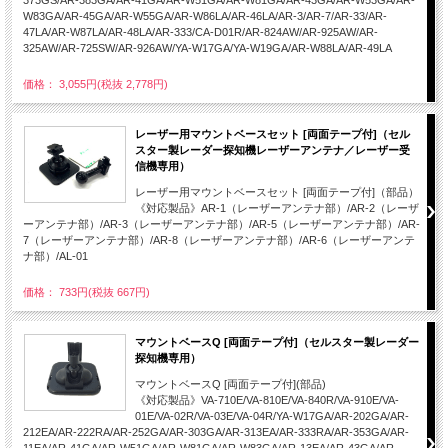
373GS/AR-383GA/AR-41GA/AR-W51GA/AR-W81GA/AR-43GA/AR-W53GA/AR-
W83GA/AR-45GA/AR-W55GA/AR-W86LA/AR-46LA/AR-3/AR-7/AR-33/AR-
47LA/AR-W87LA/AR-48LA/AR-333/CA-D01R/AR-824AW/AR-925AW/AR-
325AW/AR-725SW/AR-926AW/YA-W17GA/YA-W19GA/AR-W88LA/AR-49LA
価格： 3,055円(税抜 2,778円)
レーザー用マウントベースセット [両面テープ付]（セル
スター製レーダー探知機レーザーアンテナ／レーザー受
信機専用）
レーザー用マウントベースセット [両面テープ付]（部品）
《対応製品》AR-1（レーザーアンテナ部）/AR-2（レーザ
ーアンテナ部）/AR-3（レーザーアンテナ部）/AR-5（レーザーアンテナ部）/AR-
7（レーザーアンテナ部）/AR-8（レーザーアンテナ部）/AR-6（レーザーアンテ
ナ部）/AL-01
価格： 733円(税抜 667円)
マウントベースQ [両面テープ付]（セルスター製レーダー
探知機専用）
マウントベースQ [両面テープ付](部品)
《対応製品》VA-710E/VA-810E/VA-840R/VA-910E/VA-
01E/VA-02R/VA-03E/VA-04R/YA-W17GA/AR-202GA/AR-
212EA/AR-222RA/AR-252GA/AR-303GA/AR-313EA/AR-333RA/AR-353GA/AR-