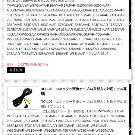
810E/VA-910E/VA-01E/VA-02R/VA-03E/VA-04R
YA-W19GA/YA-W17GA/YA-R18A/YA-R17M/AR-G100A/AR-G200M/AR-
G300M/AR-G600A/AR-G700S/AR-G800A/AR-G900M/AR-111EA/AR-121RA/AR-
131RM/AR-151GA/AR-161GM/AR-181GA/AR-191GM/AR-202GA/AR-212EA/AR-
222RA/AR-252GA/AR-262GM/AR-282GA/AR-292GM/AR-303GA/AR-313EA/AR-
333RA/AR-353GA/AR-363GM/AR-373GS/AR-383GA/AR-393GM/AR-11EA/AR-
31RM/AR-41GA/AR-W51GA/AR-W61GM/AR-W81GA/AR-W91GM/AR-13EA/AR-
43GA/AR-W53GA/AR-W63GM/AR-W83GA/AR-W93GM/AR-45GA/AR-
W55GA/AR-W65GM/AR-W86LA/AR-1/AR-2/AR-35EC/AR-36LC/AR-46LA/AR-
3/AR-5/AR-6/AR-7/AR-33/AR-37LC/AR-47LA/AR-W87LA/AR-48LA/AR-333/AR-
555/CA-D01R/AR-824AW/AR-925AW/AR-125A/AR-525MW/AR-325AW/AR-
225A/AR-725SW/AR-926AW/AR-126A/AR-W88LA/AR-49LA/AR-38LC
価格： 1,027円(税抜 934円)
在庫切れ
RO-106 コネクター変換ケーブル(外部入力対応モデル専
用)
RO-106 コネクター変換ケーブル(外部入力対応モデル専
用)(オプション)
《対応製品》レーダー探知機：EA-001W/YA-W17GA/YA-
W19GA/AR-G700S/AR-101LA/AR-151GA/AR-161GM/AR-181GA/AR-191GM/AR-
202GA/AR-252GA/AR-262GM/AR-282GA/AR-292GM/AR-303GA/AR-353GA/AR-
363GM/AR-373GS/AR-383GA/AR-393GM/AR-41GA/AR-W51GA/AR-
W61GM/AR-W81GA/AR-W91GM/AR-43GA/AR-W53GA/AR-W63GM/AR-