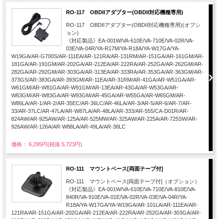
RO-117 OBDIIアダプター(OBDII対応機種専用)
RO-117 OBDIIアダプター(OBDII対応機種専用)(オプシ
ョン)
《対応製品》EA-001W/VA-610E/VA-710E/VA-02R/VA-
03E/VA-04R/YA-R17M/YA-R18A/YA-W17GA/YA-
W19GA/AR-G700S/AR-111EA/AR-121RA/AR-131RM/AR-151GA/AR-161GM/AR-
181GA/AR-191GM/AR-202GA/AR-212EA/AR-222RA/AR-252GA/AR-262GM/AR-
282GA/AR-292GM/AR-303GA/AR-313EA/AR-333RA/AR-353GA/AR-363GM/AR-
373GS/AR-383GA/AR-393GM/AR-11EA/AR-31RM/AR-41GA/AR-W51GA/AR-
W61GM/AR-W81GA/AR-W91GM/AR-13EA/AR-43GA/AR-W53GA/AR-
W63GM/AR-W83GA/AR-W93GM/AR-45GA/AR-W55GA/AR-W65GM/AR-
W86LA/AR-1/AR-2/AR-35EC/AR-36LC/AR-46LA/AR-3/AR-5/AR-6/AR-7/AR-
33/AR-37LC/AR-47LA/AR-W87LA/AR-48LA/AR-333/AR-555/CA-D01R/AR-
824AW/AR-925AW/AR-125A/AR-525MW/AR-325AW/AR-225A/AR-725SW/AR-
926AW/AR-126A/AR-W88LA/AR-49LA/AR-38LC
価格： 6,295円(税抜 5,723円)
RO-111 マウントベース[両面テープ付]
RO-111 マウントベース[両面テープ付]（オプション）
《対応製品》EA-001W/VA-610E/VA-710E/VA-810E/VA-
840R/VA-910E/VA-01E/VA-02R/VA-03E/VA-04R/YA-
R18A/YA-W17GA/YA-W19GA/AR-101LA/AR-111EA/AR-
121RA/AR-151GA/AR-202GA/AR-212EA/AR-222RA/AR-252GA/AR-303GA/AR-