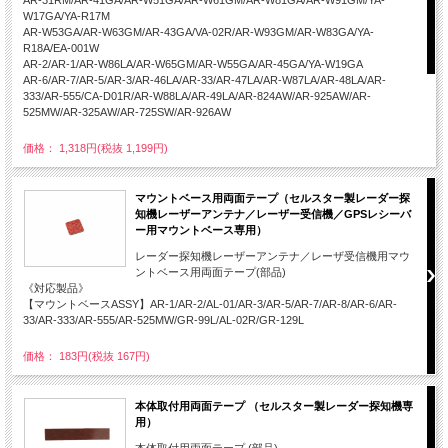
AR-31RM/AR-41GA/AR-W51GA/AR-W61GM/AR-W81GA/AR-W91GM/YA-
W17GA/YA-R17M
AR-W53GA/AR-W63GM/AR-43GA/VA-02R/AR-W93GM/AR-W83GA/YA-
R18A/EA-001W
AR-2/AR-1/AR-W86LA/AR-W65GM/AR-W55GA/AR-45GA/YA-W19GA
AR-6/AR-7/AR-5/AR-3/AR-46LA/AR-33/AR-47LA/AR-W87LA/AR-48LA/AR-
333/AR-555/CA-D01R/AR-W88LA/AR-49LA/AR-824AW/AR-925AW/AR-
525MW/AR-325AW/AR-725SW/AR-926AW
価格： 1,318円(税抜 1,199円)
マウントベース用両面テープ（セルスター製レーダー探
知機レーザーアンテナ／レーザー受信機／GPSレシーバ
ー用マウントベース専用）
レーダー探知機レーザーアンテナ／レーザ受信機用マウ
ントベース用両面テープ(部品)
《対応製品》
【マウントベースASSY】AR-1/AR-2/AL-01/AR-3/AR-5/AR-7/AR-8/AR-6/AR-
33/AR-333/AR-555/AR-525MW/GR-99L/AL-02R/GR-129L
価格： 183円(税抜 167円)
本体取付用両面テープ （セルスター製レーダー探知機専
用）