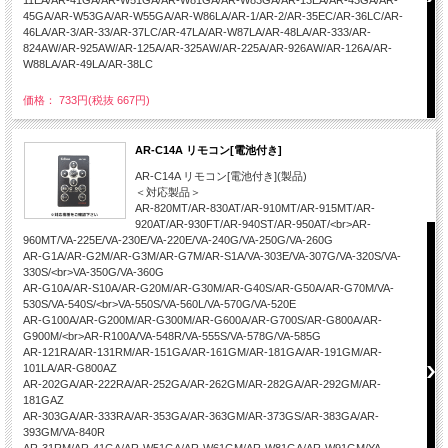
11EA/AR-41GA/AR-W51GA/AR-W81GA/AR-W83GA/AR-13EA/AR-43GA/AR-
45GA/AR-W53GA/AR-W55GA/AR-W86LA/AR-1/AR-2/AR-35EC/AR-36LC/AR-
46LA/AR-3/AR-33/AR-37LC/AR-47LA/AR-W87LA/AR-48LA/AR-333/AR-
824AW/AR-925AW/AR-125A/AR-325AW/AR-225A/AR-926AW/AR-126A/AR-
W88LA/AR-49LA/AR-38LC
価格： 733円(税抜 667円)
AR-C14A リモコン[電池付き]
AR-C14A リモコン[電池付き](製品)
＜対応製品＞
AR-820MT/AR-830AT/AR-910MT/AR-915MT/AR-
920AT/AR-930FT/AR-940ST/AR-950AT/<br>AR-
960MT/VA-225E/VA-230E/VA-220E/VA-240G/VA-250G/VA-260G
AR-G1A/AR-G2M/AR-G3M/AR-G7M/AR-S1A/VA-303E/VA-307G/VA-320S/VA-
330S/<br>VA-350G/VA-360G
AR-G10A/AR-S10A/AR-G20M/AR-G30M/AR-G40S/AR-G50A/AR-G70M/VA-
530S/VA-540S/<br>VA-550S/VA-560L/VA-570G/VA-520E
AR-G100A/AR-G200M/AR-G300M/AR-G600A/AR-G700S/AR-G800A/AR-
G900M/<br>AR-R100A/VA-548R/VA-555S/VA-578G/VA-585G
AR-121RA/AR-131RM/AR-151GA/AR-161GM/AR-181GA/AR-191GM/AR-
101LA/AR-G800AZ
AR-202GA/AR-222RA/AR-252GA/AR-262GM/AR-282GA/AR-292GM/AR-
181GAZ
AR-303GA/AR-333RA/AR-353GA/AR-363GM/AR-373GS/AR-383GA/AR-
393GM/VA-840R