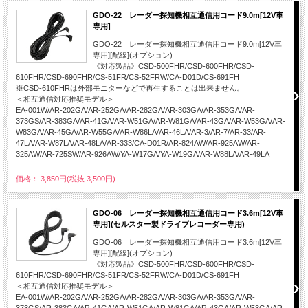
GDO-22 レーダー探知機相互通信用コード9.0m[12V車
専用]
GDO-22 レーダー探知機相互通信用コード9.0m[12V車
専用][配線](オプション)
《対応製品》CSD-500FHR/CSD-600FHR/CSD-
610FHR/CSD-690FHR/CS-51FR/CS-52FRW/CA-D01D/CS-691FH
※CSD-610FHRは外部モニターなどで再生することは出来ません。
＜相互通信対応推奨モデル＞
EA-001W/AR-202GA/AR-252GA/AR-282GA/AR-303GA/AR-353GA/AR-
373GS/AR-383GA/AR-41GA/AR-W51GA/AR-W81GA/AR-43GA/AR-W53GA/AR-
W83GA/AR-45GA/AR-W55GA/AR-W86LA/AR-46LA/AR-3/AR-7/AR-33/AR-
47LA/AR-W87LA/AR-48LA/AR-333/CA-D01R/AR-824AW/AR-925AW/AR-
325AW/AR-725SW/AR-926AW/YA-W17GA/YA-W19GA/AR-W88LA/AR-49LA
価格： 3,850円(税抜 3,500円)
GDO-06 レーダー探知機相互通信用コード3.6m[12V車
専用](セルスター製ドライブレコーダー専用)
GDO-06 レーダー探知機相互通信用コード3.6m[12V車
専用][配線](オプション)
《対応製品》CSD-500FHR/CSD-600FHR/CSD-
610FHR/CSD-690FHR/CS-51FR/CS-52FRW/CA-D01D/CS-691FH
＜相互通信対応推奨モデル＞
EA-001W/AR-202GA/AR-252GA/AR-282GA/AR-303GA/AR-353GA/AR-