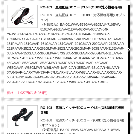
RO-109 直結配線DCコード3.5m(OBDII対応機種専用)
RO-109 直結配線DCコード(OBDII対応機種専用)(オプシ
ョン)
《対応製品》EA-001W/VA-578G/VA-610E/VA-710E/VA-
810E/VA-910E/VA-01E/VA-02R/VA-03E/VA-04R
YA-W19GA/YA-W17GA/YA-R18A/YA-R17M/AR-G100A/AR-G200M/AR-
G300M/AR-G600A/AR-G700S/AR-G800A/AR-G900M/AR-111EA/AR-121RA/AR-
131RM/AR-151GA/AR-161GM/AR-181GA/AR-191GM/AR-202GA/AR-212EA/AR-
222RA/AR-252GA/AR-262GM/AR-282GA/AR-292GM/AR-303GA/AR-313EA/AR-
333RA/AR-353GA/AR-363GM/AR-373GS/AR-383GA/AR-393GM/AR-11EA/AR-
31RM/AR-41GA/AR-W51GA/AR-W61GM/AR-W81GA/AR-W91GM/AR-13EA/AR-
43GA/AR-W53GA/AR-W63GM/AR-W83GA/AR-W93GM/AR-45GA/AR-
W55GA/AR-W65GM/AR-W86LA/AR-1/AR-2/AR-35EC/AR-36LC/AR-46LA/AR-
3/AR-5/AR-6/AR-7/AR-33/AR-37LC/AR-47LA/AR-W87LA/AR-48LA/AR-333/AR-
555/CA-D01R/AR-824AW/AR-925AW/AR-125A/AR-525MW/AR-325AW/AR-
225A/AR-725SW/AR-926AW/AR-126A/AR-W88LA/AR-49LA/AR-38LC
価格： 1,027円(税抜 934円)
RO-108 電源スイッチ付DCコード4.5m(OBDII対応機種
専用)
RO-108 電源スイッチ付DCコード(OBDII対応機種専用)
(オプション)
《対応製品》EA-001W/VA-578G/VA-610E/VA-710E/VA-