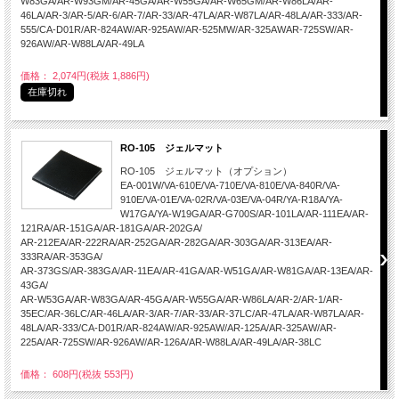
W83GA/AR-W93GM/AR-45GA/AR-W55GA/AR-W65GM/AR-W86LA/AR-
46LA/AR-3/AR-5/AR-6/AR-7/AR-33/AR-47LA/AR-W87LA/AR-48LA/AR-333/AR-
555/CA-D01R/AR-824AW/AR-925AW/AR-525MW/AR-325AWAR-725SW/AR-
926AW/AR-W88LA/AR-49LA
価格： 2,074円(税抜 1,886円)
在庫切れ
RO-105 ジェルマット
RO-105 ジェルマット（オプション）
EA-001W/VA-610E/VA-710E/VA-810E/VA-840R/VA-
910E/VA-01E/VA-02R/VA-03E/VA-04R/YA-R18A/YA-
W17GA/YA-W19GA/AR-G700S/AR-101LA/AR-111EA/AR-
121RA/AR-151GA/AR-181GA/AR-202GA/
AR-212EA/AR-222RA/AR-252GA/AR-282GA/AR-303GA/AR-313EA/AR-
333RA/AR-353GA/
AR-373GS/AR-383GA/AR-11EA/AR-41GA/AR-W51GA/AR-W81GA/AR-13EA/AR-
43GA/
AR-W53GA/AR-W83GA/AR-45GA/AR-W55GA/AR-W86LA/AR-2/AR-1/AR-
35EC/AR-36LC/AR-46LA/AR-3/AR-7/AR-33/AR-37LC/AR-47LA/AR-W87LA/AR-
48LA/AR-333/CA-D01R/AR-824AW/AR-925AW/AR-125A/AR-325AW/AR-
225A/AR-725SW/AR-926AW/AR-126A/AR-W88LA/AR-49LA/AR-38LC
価格： 608円(税抜 553円)