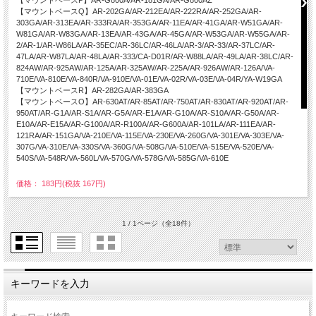
【マウントベースP】AR-G800A/AR-181GA/AR-G800AZ
【マウントベースQ】AR-202GA/AR-212EA/AR-222RA/AR-252GA/AR-
303GA/AR-313EA/AR-333RA/AR-353GA/AR-11EA/AR-41GA/AR-W51GA/AR-
W81GA/AR-W83GA/AR-13EA/AR-43GA/AR-45GA/AR-W53GA/AR-W55GA/AR-
2/AR-1/AR-W86LA/AR-35EC/AR-36LC/AR-46LA/AR-3/AR-33/AR-37LC/AR-
47LA/AR-W87LA/AR-48LA/AR-333/CA-D01R/AR-W88LA/AR-49LA/AR-38LC/AR-
824AW/AR-925AW/AR-125A/AR-325AW/AR-225A/AR-926AW/AR-126A/VA-
710E/VA-810E/VA-840R/VA-910E/VA-01E/VA-02R/VA-03E/VA-04R/YA-W19GA
【マウントベースR】AR-282GA/AR-383GA
【マウントベースO】AR-630AT/AR-85AT/AR-750AT/AR-830AT/AR-920AT/AR-
950AT/AR-G1A/AR-S1A/AR-G5A/AR-E1A/AR-G10A/AR-S10A/AR-G50A/AR-
E10A/AR-E15A/AR-G100A/AR-R100A/AR-G600A/AR-101LA/AR-111EA/AR-
121RA/AR-151GA/VA-210E/VA-115E/VA-230E/VA-260G/VA-301E/VA-303E/VA-
307G/VA-310E/VA-330S/VA-360G/VA-508G/VA-510E/VA-515E/VA-520E/VA-
540S/VA-548R/VA-560L/VA-570G/VA-578G/VA-585G/VA-610E
価格： 183円(税抜 167円)
1 / 1ページ
（全18件）
キーワードを入力