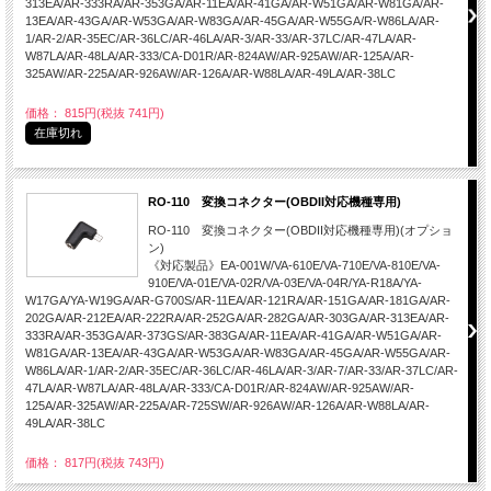
313EA/AR-333RA/AR-353GA/AR-11EA/AR-41GA/AR-W51GA/AR-W81GA/AR-
13EA/AR-43GA/AR-W53GA/AR-W83GA/AR-45GA/AR-W55GA/R-W86LA/AR-
1/AR-2/AR-35EC/AR-36LC/AR-46LA/AR-3/AR-33/AR-37LC/AR-47LA/AR-
W87LA/AR-48LA/AR-333/CA-D01R/AR-824AW/AR-925AW/AR-125A/AR-
325AW/AR-225A/AR-926AW/AR-126A/AR-W88LA/AR-49LA/AR-38LC
価格： 815円(税抜 741円)
在庫切れ
RO-110 変換コネクター(OBDII対応機種専用)
RO-110 変換コネクター(OBDII対応機種専用)(オプショ
ン)
《対応製品》EA-001W/VA-610E/VA-710E/VA-810E/VA-
910E/VA-01E/VA-02R/VA-03E/VA-04R/YA-R18A/YA-
W17GA/YA-W19GA/AR-G700S/AR-11EA/AR-121RA/AR-151GA/AR-181GA/AR-
202GA/AR-212EA/AR-222RA/AR-252GA/AR-282GA/AR-303GA/AR-313EA/AR-
333RA/AR-353GA/AR-373GS/AR-383GA/AR-11EA/AR-41GA/AR-W51GA/AR-
W81GA/AR-13EA/AR-43GA/AR-W53GA/AR-W83GA/AR-45GA/AR-W55GA/AR-
W86LA/AR-1/AR-2/AR-35EC/AR-36LC/AR-46LA/AR-3/AR-7/AR-33/AR-37LC/AR-
47LA/AR-W87LA/AR-48LA/AR-333/CA-D01R/AR-824AW/AR-925AW/AR-
125A/AR-325AW/AR-225A/AR-725SW/AR-926AW/AR-126A/AR-W88LA/AR-
49LA/AR-38LC
価格： 817円(税抜 743円)