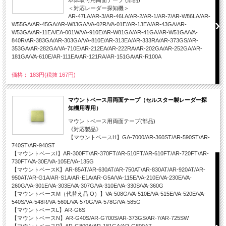
本体取付用両面テープ (部品)
＜対応レーダー探知機＞
AR-47LA/AR-3/AR-46LA/AR-2/AR-1/AR-7/AR-W86LA/AR-
W55GA/AR-45GA/AR-W83GA/VA-02R/VA-01E/AR-13EA/AR-43GA/AR-
W53GA/AR-11EA/EA-001W/VA-910E/AR-W81GA/AR-41GA/AR-W51GA/VA-
840R/AR-383GA/AR-303GA/VA-810E/AR-313EA/AR-333RA/AR-373GS/AR-
353GA/AR-282GA/VA-710E/AR-212EA/AR-222RA/AR-202GA/AR-252GA/AR-
181GA/VA-610E/AR-111EA/AR-121RA/AR-151GA/AR-R100A
価格： 183円(税抜 167円)
マウントベース用両面テープ（セルスター製レーダー探
知機用専用）
マウントベース用両面テープ(部品)
《対応製品》
【マウントベースH】GA-7000/AR-360ST/AR-590ST/AR-
740ST/AR-940ST
【マウントベースI】AR-300FT/AR-370FT/AR-510FT/AR-610FT/AR-720FT/AR-
730FT/VA-30E/VA-105E/VA-135G
【マウントベースK】AR-85AT/AR-630AT/AR-750AT/AR-830AT/AR-920AT/AR-
950AT/AR-G1A/AR-S1A/AR-E1A/AR-G5A/VA-115E/VA-210E/VA-230E/VA-
260G/VA-301E/VA-303E/VA-307G/VA-310E/VA-330S/VA-360G
【マウントベースM（代替え品 O）】VA-508G/VA-510E/VA-515E/VA-520E/VA-
540S/VA-548R/VA-560L/VA-570G/VA-578G/VA-585G
【マウントベースL】AR-G6S
【マウントベースN】AR-G40S/AR-G700S/AR-373GS/AR-7/AR-725SW