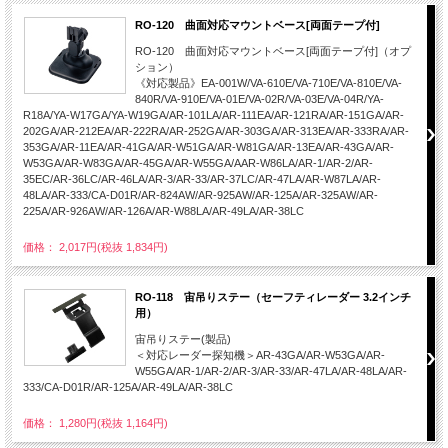
RO-120 曲面対応マウントベース[両面テープ付]
RO-120 曲面対応マウントベース[両面テープ付]（オプ
ション）
《対応製品》EA-001W/VA-610E/VA-710E/VA-810E/VA-
840R/VA-910E/VA-01E/VA-02R/VA-03E/VA-04R/YA-
R18A/YA-W17GA/YA-W19GA/AR-101LA/AR-111EA/AR-121RA/AR-151GA/AR-
202GA/AR-212EA/AR-222RA/AR-252GA/AR-303GA/AR-313EA/AR-333RA/AR-
353GA/AR-11EA/AR-41GA/AR-W51GA/AR-W81GA/AR-13EA/AR-43GA/AR-
W53GA/AR-W83GA/AR-45GA/AR-W55GA/AAR-W86LA/AR-1/AR-2/AR-
35EC/AR-36LC/AR-46LA/AR-3/AR-33/AR-37LC/AR-47LA/AR-W87LA/AR-
48LA/AR-333/CA-D01R/AR-824AW/AR-925AW/AR-125A/AR-325AW/AR-
225A/AR-926AW/AR-126A/AR-W88LA/AR-49LA/AR-38LC
価格： 2,017円(税抜 1,834円)
RO-118 宙吊りステー（セーフティレーダー 3.2インチ
用）
宙吊りステー(製品)
＜対応レーダー探知機＞AR-43GA/AR-W53GA/AR-
W55GA/AR-1/AR-2/AR-3/AR-33/AR-47LA/AR-48LA/AR-
333/CA-D01R/AR-125A/AR-49LA/AR-38LC
価格： 1,280円(税抜 1,164円)