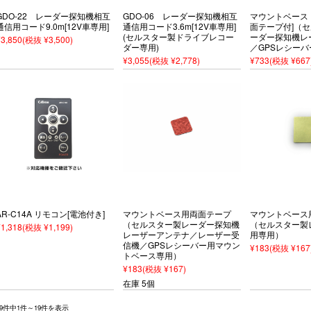
GDO-22 レーダー探知機相互
GDO-06 レーダー探知機相互
マウントベース（A
通信用コード9.0m[12V車専用]
通信用コード3.6m[12V車専用]
面テープ付]（
(セルスター製ドライブレコー
ーダー探知機レ
¥3,850
(税抜 ¥3,500)
ダー専用)
／GPSレシー
¥3,055
(税抜 ¥2,778)
¥733
(税抜 ¥667
AR-C14A リモコン[電池付き]
マウントベース用両面テープ
マウントベース
（セルスター製レーダー探知機
（セルスター製
¥1,318
(税抜 ¥1,199)
レーザーアンテナ／レーザー受
用専用）
信機／GPSレシーバー用マウン
¥183
(税抜 ¥167
トベース専用）
¥183
(税抜 ¥167)
在庫 5個
19件中1件～19件を表示