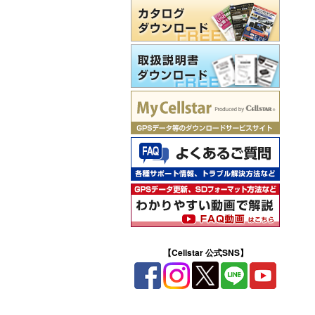
【Cellstar 公式SNS】