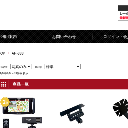
ご利用案内
お問い合わせ
ログイン・会
TOP
AR-333
表示切替：
並び順：
19件中1件～19件を表示
商品一覧