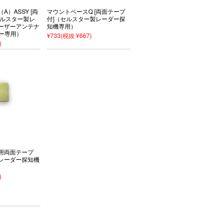
）ASSY [両
マウントベースQ [両面テープ
セルスター製レ
付]（セルスター製レーダー探
ーザーアンテナ
知機専用）
バー専用）
¥733
(税抜 ¥667)
)
用両面テープ
レーダー探知機
)