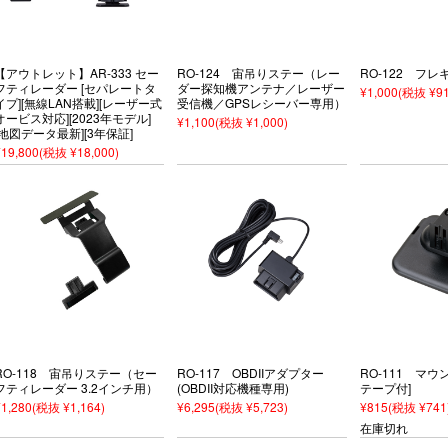
【アウトレット】AR-333 セー
RO-124 宙吊りステー（レー
RO-122 フ
フティレーダー [セパレートタ
ダー探知機アンテナ／レーザー
¥1,000
(税抜 ¥91
イプ][無線LAN搭載][レーザー式
受信機／GPSレシーバー専用）
オービス対応][2023年モデル]
¥1,100
(税抜 ¥1,000)
[地図データ最新][3年保証]
¥19,800
(税抜 ¥18,000)
RO-118 宙吊りステー（セー
RO-117 OBDIIアダプター
RO-111 マウ
フティレーダー 3.2インチ用）
(OBDII対応機種専用)
テープ付]
¥1,280
(税抜 ¥1,164)
¥6,295
(税抜 ¥5,723)
¥815
(税抜 ¥741
在庫切れ