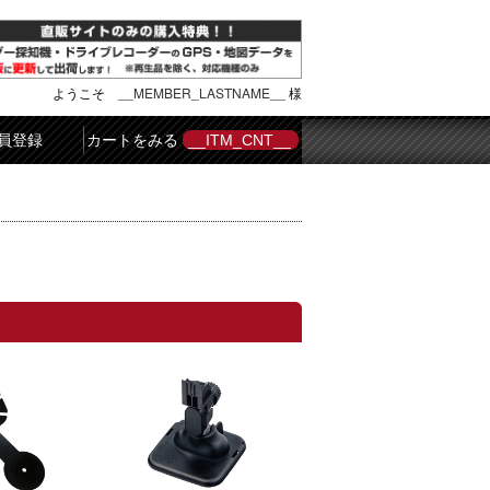
ようこそ
__MEMBER_LASTNAME__
様
員登録
カートをみる
__ITM_CNT__