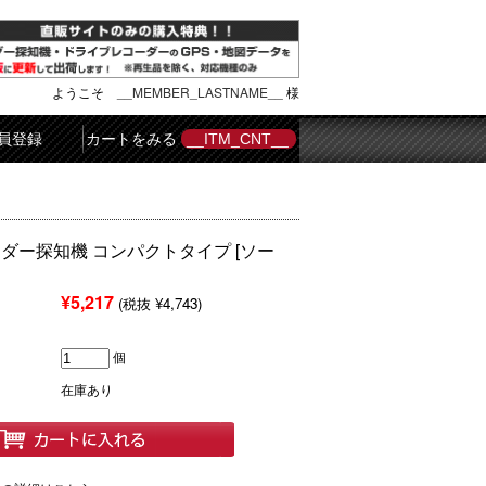
ようこそ
__MEMBER_LASTNAME__
様
員登録
カートをみる
__ITM_CNT__
レーダー探知機 コンパクトタイプ [ソー
¥5,217
(税抜 ¥4,743)
個
在庫あり