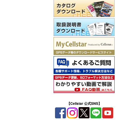
【Cellstar 公式SNS】