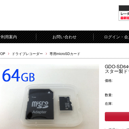
ご利用案内
お問い合わせ
ログイン・会
TOP
ドライブレコーダー
専用microSDカード
GDO-SD6
スター製ド
価格:
数量:
在庫: