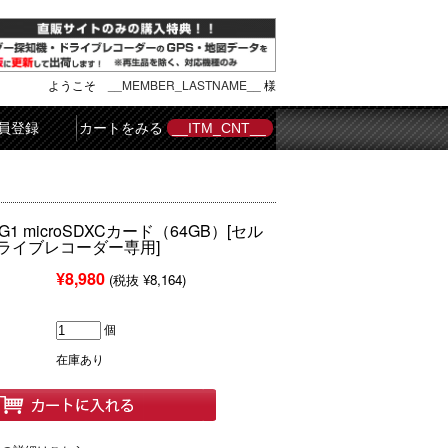
ようこそ
__MEMBER_LASTNAME__
様
員登録
カートをみる
__ITM_CNT__
4G1 microSDXCカード（64GB）[セル
ライブレコーダー専用]
¥8,980
(税抜 ¥8,164)
個
在庫あり