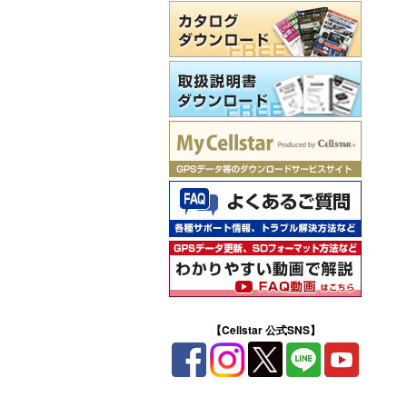
【Cellstar 公式SNS】