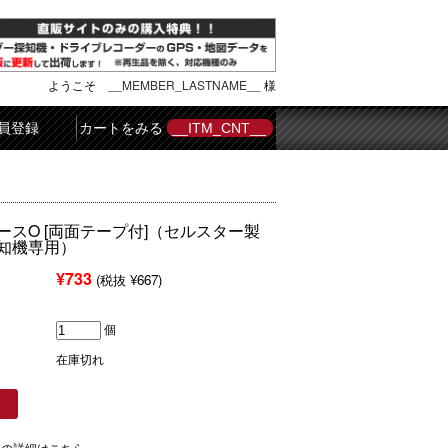
ようこそ
__MEMBER_LASTNAME__
様
員登録
カートをみる
__ITM_CNT__
ースO [両面テープ付]（セルスター製
知機専用）
¥733
(税抜 ¥667)
個
在庫切れ
ての詳細はこちら