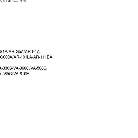
-S1A/AR-G5A/AR-E1A
G600A/AR-101LA/AR-111EA
A-330S/VA-360G/VA-508G
A-585G/VA-610E