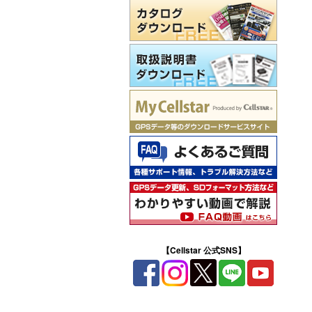
【Cellstar 公式SNS】