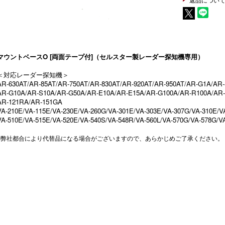
マウントベースO [両面テープ付]（セルスター製レーダー探知機専用）
＜対応レーダー探知機＞
AR-630AT/AR-85AT/AR-750AT/AR-830AT/AR-920AT/AR-950AT/AR-G1A/AR
AR-G10A/AR-S10A/AR-G50A/AR-E10A/AR-E15A/AR-G100A/AR-R100A/AR-
AR-121RA/AR-151GA
VA-210E/VA-115E/VA-230E/VA-260G/VA-301E/VA-303E/VA-307G/VA-310E/V
VA-510E/VA-515E/VA-520E/VA-540S/VA-548R/VA-560L/VA-570G/VA-578G/V
※弊社都合により代替品になる場合がございますので、あらかじめご了承ください。