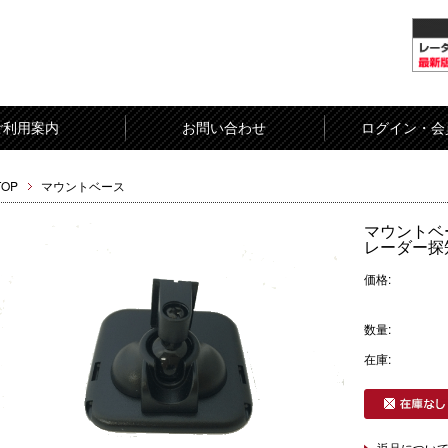
ご利用案内
お問い合わせ
ログイン・会
TOP
マウントベース
マウントベ
レーダー探
価格:
数量:
在庫:
返品につい