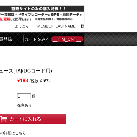
ようこそ
__MEMBER_LASTNAME__
様
員登録
カートをみる
__ITM_CNT__
ーズ[1A](DCコード用)
¥183
(税抜 ¥167)
個
在庫あり
ての詳細はこちら