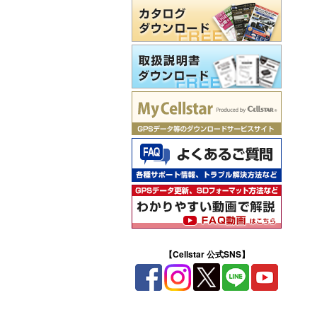
【Cellstar 公式SNS】