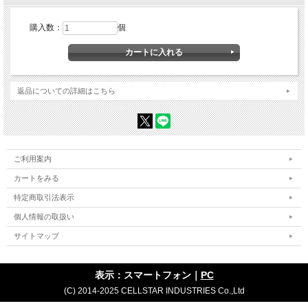
CD-30/CS-72FH/CS-52FRW/CS-93FH/CS-33FH/CD-50/CA-D01D/CS-
54FH
購入数：
個
＜対応デジタルインナーミラー＞
DM-10/CS-1000SM
<対応オプション>
返品についての詳細はこちら
GDO-28/GDO-38/GDO-51
※CSD-610FHR、CSD-790FHG、CS-41FH（コード長違い）は両端が
Ｌ型のコードが付属されています。
ご利用案内
[主要諸元]
・コード長 9.0ｍ
カートをみる
特定商取引法表示
個人情報の取扱い
サイトマップ
表示：スマートフォン｜
PC
(C) 2014-2025 CELLSTAR INDUSTRIES Co.,Ltd