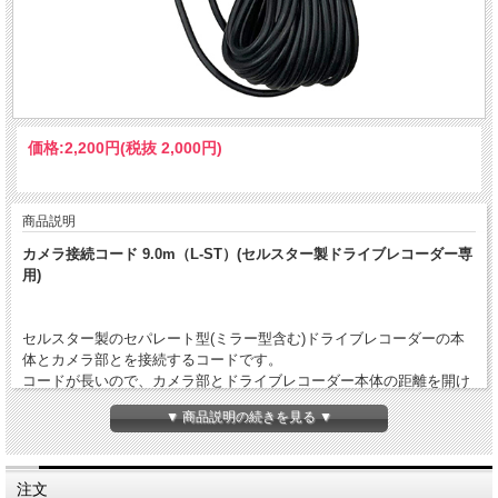
価格:
2,200円
(税抜 2,000円)
商品説明
カメラ接続コード 9.0m（L-ST）(セルスター製ドライブレコーダー専
用)
セルスター製のセパレート型(ミラー型含む)ドライブレコーダーの本
体とカメラ部とを接続するコードです。
コードが長いので、カメラ部とドライブレコーダー本体の距離を開け
て設置する場合に便利です。
▼ 商品説明の続きを見る ▼
＜対応ドライブレコーダー＞
CSD-610FHR/CSD-620FH/CSD-630FH/CSD-790FHG/CS-91FH/CS-
41FH/ CS-32FH/CS-361FHT
注文