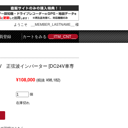
ようこそ
__MEMBER_LASTNAME__
様
員登録
カートをみる
__ITM_CNT__
-24V 正弦波インバーター [DC24V車専
¥108,000
(税抜 ¥98,182)
個
在庫切れ
ての詳細はこちら