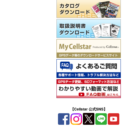
【Cellstar 公式SNS】