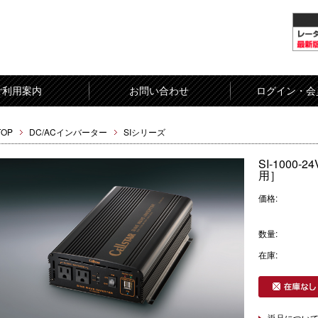
ご利用案内
お問い合わせ
ログイン・会
TOP
DC/ACインバーター
SIシリーズ
SI-1000
用］
価格:
数量:
在庫:
返品につい