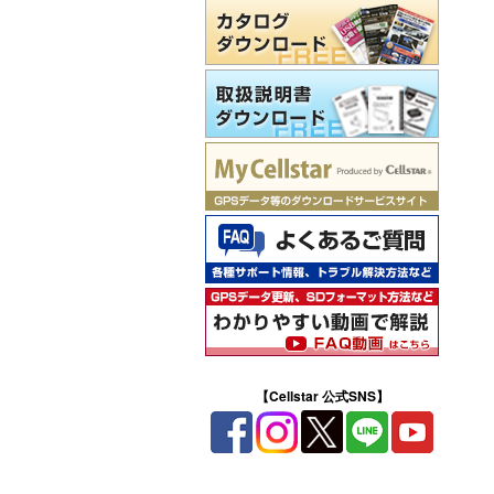
【Cellstar 公式SNS】