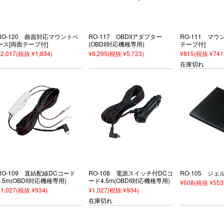
RO-120 曲面対応マウントベ
RO-117 OBDIIアダプター
RO-111 マウ
ース[両面テープ付]
(OBDII対応機種専用)
テープ付]
¥2,017
(税抜 ¥1,834)
¥6,295
(税抜 ¥5,723)
¥815
(税抜 ¥741
在庫切れ
RO-109 直結配線DCコード
RO-108 電源スイッチ付DCコ
RO-105 ジェ
3.5m(OBDII対応機種専用)
ード4.5m(OBDII対応機種専用)
¥608
(税抜 ¥553
¥1,027
(税抜 ¥934)
¥1,027
(税抜 ¥934)
在庫切れ