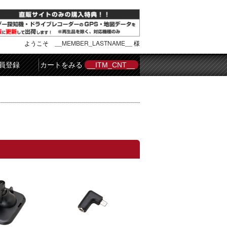
ようこそ
__MEMBER_LASTNAME__
様
員登録
カートをみる
__ITM_CNT__