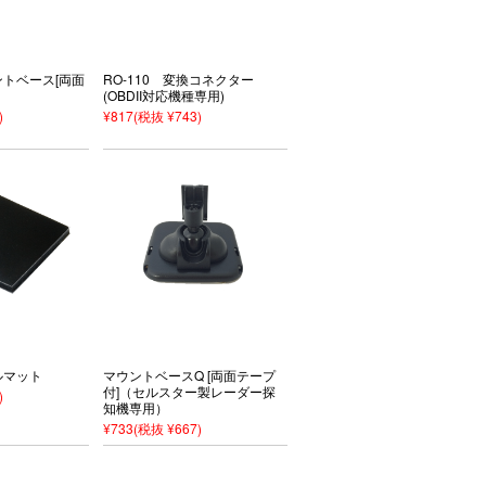
ントベース[両面
RO-110 変換コネクター
(OBDII対応機種専用)
)
¥817
(税抜 ¥743)
ルマット
マウントベースQ [両面テープ
付]（セルスター製レーダー探
)
知機専用）
¥733
(税抜 ¥667)