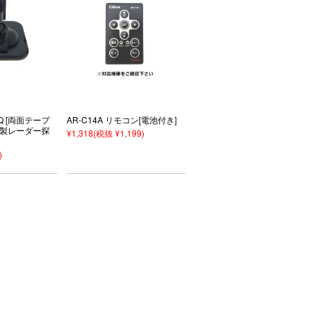
 [両面テープ
AR-C14A リモコン[電池付き]
ー製レーダー探
¥1,318
(税抜 ¥1,199)
)