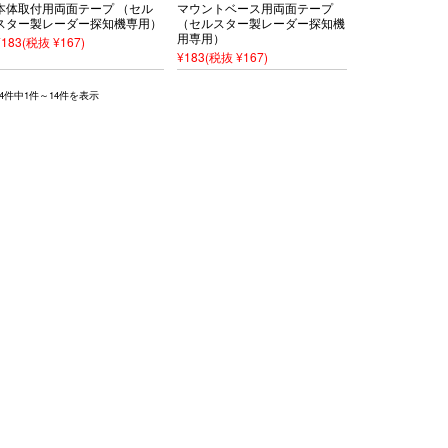
本体取付用両面テープ （セル
マウントベース用両面テープ
スター製レーダー探知機専用）
（セルスター製レーダー探知機
用専用）
¥183
(税抜 ¥167)
¥183
(税抜 ¥167)
14件中1件～14件を表示