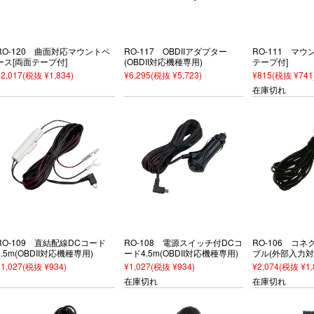
RO-120 曲面対応マウントベ
RO-117 OBDIIアダプター
RO-111 マウ
ース[両面テープ付]
(OBDII対応機種専用)
テープ付]
¥2,017
(税抜 ¥1,834)
¥6,295
(税抜 ¥5,723)
¥815
(税抜 ¥741
在庫切れ
RO-109 直結配線DCコード
RO-108 電源スイッチ付DCコ
RO-106 コ
3.5m(OBDII対応機種専用)
ード4.5m(OBDII対応機種専用)
ブル(外部入力対
¥1,027
(税抜 ¥934)
¥1,027
(税抜 ¥934)
¥2,074
(税抜 ¥1,
在庫切れ
在庫切れ