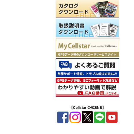
【Cellstar 公式SNS】