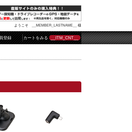
ようこそ
__MEMBER_LASTNAME__
様
員登録
カートをみる
__ITM_CNT__