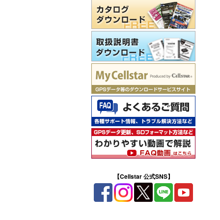
【Cellstar 公式SNS】