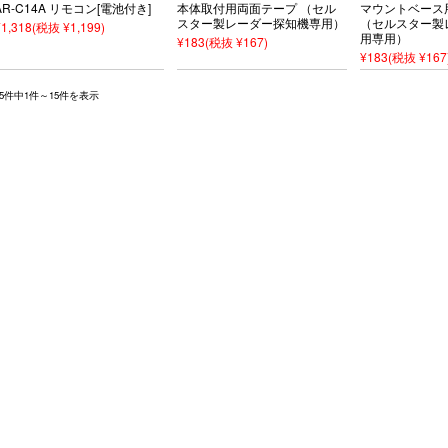
AR-C14A リモコン[電池付き]
本体取付用両面テープ （セル
マウントベース
スター製レーダー探知機専用）
（セルスター製
¥1,318
(税抜 ¥1,199)
用専用）
¥183
(税抜 ¥167)
¥183
(税抜 ¥167
15件中1件～15件を表示