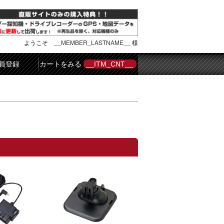
ようこそ
__MEMBER_LASTNAME__
様
員登録
カートをみる
__ITM_CNT__