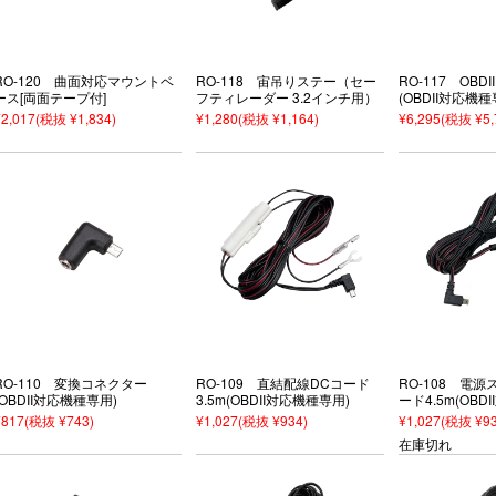
RO-120 曲面対応マウントベ
RO-118 宙吊りステー（セー
RO-117 OBD
ース[両面テープ付]
フティレーダー 3.2インチ用）
(OBDII対応機種
¥2,017
(税抜 ¥1,834)
¥1,280
(税抜 ¥1,164)
¥6,295
(税抜 ¥5,
RO-110 変換コネクター
RO-109 直結配線DCコード
RO-108 電
(OBDII対応機種専用)
3.5m(OBDII対応機種専用)
ード4.5m(OBD
¥817
(税抜 ¥743)
¥1,027
(税抜 ¥934)
¥1,027
(税抜 ¥93
在庫切れ