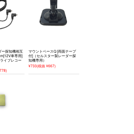
ーダー探知機相互
マウントベースQ [両面テープ
m[12V車専用]
付]（セルスター製レーダー探
ドライブレコー
知機専用）
¥733
(税抜 ¥667)
778)