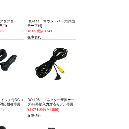
IIアダプター
RO-111 マウントベース[両面
専用)
テープ付]
723)
¥815
(税抜 ¥741)
在庫切れ
源スイッチ付DCコ
RO-106 コネクター変換ケー
II対応機種専用)
ブル(外部入力対応モデル専用)
4)
¥2,074
(税抜 ¥1,886)
在庫切れ