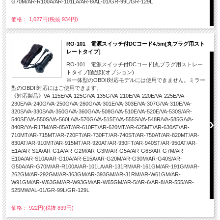
G70M/AR-R100A/AR-101LA/AR-8/AL-01/GR-99L/GR-129L
価格： 1,027円(税抜 934円)
RO-101 電源スイッチ付DCコード4.5m[丸プラグ用スト
レートタイプ]
RO-101 電源スイッチ付DCコード[丸プラグ用ストレー
トタイプ][配線](オプション)
※一体型のOBDII対応モデルには使用できません。ミラー
型のOBDII対応にはご使用できます。
《対応製品》VA-115E/VA-125G/VA-135G/VA-210E/VA-220E/VA-225E/VA-
230E/VA-240G/VA-250G/VA-260G/VA-301E/VA-303E/VA-307G/VA-310E/VA-
320S/VA-330S/VA-350G/VA-360G/VA-508G/VA-510E/VA-520E/VA-530S/AR-
540SE/VA-550S/VA-560L/VA-570G/VA-515E/VA-555S/VA-548R/VA-585G/VA-
840R/YA-R17M/AR-85AT/AR-610FT/AR-620MT/AR-625MT/AR-630AT/AR-
710MT/AR-715MT/AR-720FT/AR-730FT/AR-740ST/AR-750AT/AR-820MT/AR-
830AT/AR-910MT/AR-915MT/AR-920AT/AR-930FT/AR-940ST/AR-950AT/AR-
E1A/AR-S1A/AR-G1A/AR-G2M/AR-G3M/AR-G5A/AR-G6S/AR-G7M/AR-
E10A/AR-S10A/AR-G10A/AR-E15A/AR-G20M/AR-G30M/AR-G40S/AR-
G50A/AR-G70M/AR-R100A/AR-101LA/AR-131RM/AR-161GM/AR-191GM/AR-
262GM/AR-292GM/AR-363GM/AR-393GM/AR-31RM/AR-W61GM/AR-
W91GM/AR-W63GM/AR-W93GM/AR-W65GM/AR-5/AR-6/AR-8/AR-555/AR-
525MW/AL-01/GR-99L/GR-129L
価格： 922円(税抜 839円)