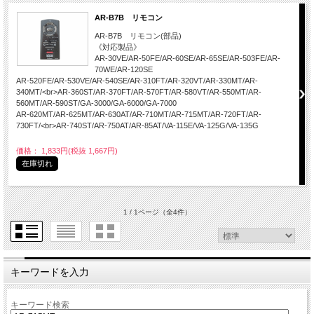
AR-B7B リモコン
AR-B7B リモコン(部品)
《対応製品》
AR-30VE/AR-50FE/AR-60SE/AR-65SE/AR-503FE/AR-
70WE/AR-120SE
AR-520FE/AR-530VE/AR-540SE/AR-310FT/AR-320VT/AR-330MT/AR-
340MT/<br>AR-360ST/AR-370FT/AR-570FT/AR-580VT/AR-550MT/AR-
560MT/AR-590ST/GA-3000/GA-6000/GA-7000
AR-620MT/AR-625MT/AR-630AT/AR-710MT/AR-715MT/AR-720FT/AR-
730FT/<br>AR-740ST/AR-750AT/AR-85AT/VA-115E/VA-125G/VA-135G
価格： 1,833円(税抜 1,667円)
在庫切れ
1 / 1ページ
（全4件）
キーワードを入力
キーワード検索