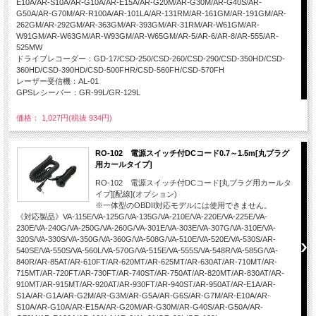
E10A/AR-S10A/AR-G10A/AR-E15A/AR-G20M/AR-G30M/AR-G40S/AR-
G50A/AR-G70M/AR-R100A/AR-101LA/AR-131RM/AR-161GM/AR-191GM/AR-
262GM/AR-292GM/AR-363GM/AR-393GM/AR-31RM/AR-W61GM/AR-
W91GM/AR-W63GM/AR-W93GM/AR-W65GM/AR-5/AR-6/AR-8/AR-555/AR-
525MW
ドライブレコーダー：GD-17/CSD-250/CSD-260/CSD-290/CSD-350HD/CSD-
360HD/CSD-390HD/CSD-500FHR/CSD-560FH/CSD-570FH
レーザー受信機：AL-01
GPSレシーバー：GR-99L/GR-129L
価格： 1,027円(税抜 934円)
RO-102 電源スイッチ付DCコード0.7～1.5m[丸プラグ
用カールタイプ]
RO-102 電源スイッチ付DCコード[丸プラグ用カールタ
イプ][配線](オプション)
※一体型のOBDII対応モデルには使用できません。
《対応製品》VA-115E/VA-125G/VA-135G/VA-210E/VA-220E/VA-225E/VA-
230E/VA-240G/VA-250G/VA-260G/VA-301E/VA-303E/VA-307G/VA-310E/VA-
320S/VA-330S/VA-350G/VA-360G/VA-508G/VA-510E/VA-520E/VA-530S/AR-
540SE/VA-550S/VA-560L/VA-570G/VA-515E/VA-555S/VA-548R/VA-585G/VA-
840R/AR-85AT/AR-610FT/AR-620MT/AR-625MT/AR-630AT/AR-710MT/AR-
715MT/AR-720FT/AR-730FT/AR-740ST/AR-750AT/AR-820MT/AR-830AT/AR-
910MT/AR-915MT/AR-920AT/AR-930FT/AR-940ST/AR-950AT/AR-E1A/AR-
S1A/AR-G1A/AR-G2M/AR-G3M/AR-G5A/AR-G6S/AR-G7M/AR-E10A/AR-
S10A/AR-G10A/AR-E15A/AR-G20M/AR-G30M/AR-G40S/AR-G50A/AR-