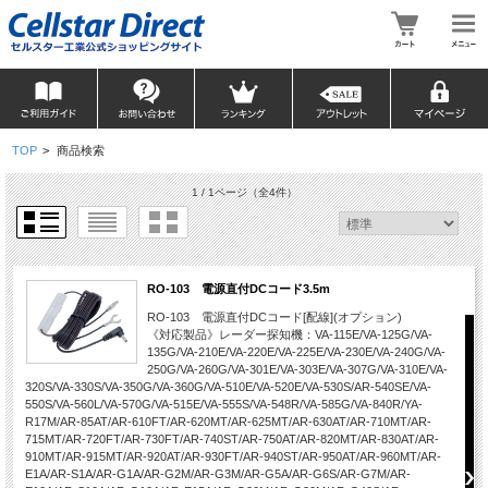
TOP
>
商品検索
1 / 1ページ
（全4件）
RO-103 電源直付DCコード3.5m
RO-103 電源直付DCコード[配線](オプション)
《対応製品》レーダー探知機：VA-115E/VA-125G/VA-
135G/VA-210E/VA-220E/VA-225E/VA-230E/VA-240G/VA-
250G/VA-260G/VA-301E/VA-303E/VA-307G/VA-310E/VA-
320S/VA-330S/VA-350G/VA-360G/VA-510E/VA-520E/VA-530S/AR-540SE/VA-
550S/VA-560L/VA-570G/VA-515E/VA-555S/VA-548R/VA-585G/VA-840R/YA-
R17M/AR-85AT/AR-610FT/AR-620MT/AR-625MT/AR-630AT/AR-710MT/AR-
715MT/AR-720FT/AR-730FT/AR-740ST/AR-750AT/AR-820MT/AR-830AT/AR-
910MT/AR-915MT/AR-920AT/AR-930FT/AR-940ST/AR-950AT/AR-960MT/AR-
E1A/AR-S1A/AR-G1A/AR-G2M/AR-G3M/AR-G5A/AR-G6S/AR-G7M/AR-