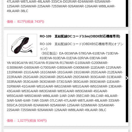
47LA/AR-W87LA/AR-48LA/AR-333/CA-D01R/AR-824AW/AR-925AW/AR-
125A/AR-325AW/AR-225A/AR-725SW/AR-926AW/AR-126A/AR-W88LA/AR-
49LA/AR-38LC
価格： 817円(税抜 743円)
RO-109 直結配線DCコード3.5m(OBDII対応機種専用)
RO-109 直結配線DCコード(OBDII対応機種専用)(オプシ
ョン)
《対応製品》EA-001W/VA-578G/VA-610E/VA-710E/VA-
810E/VA-910E/VA-01E/VA-02R/VA-03E/VA-04R
YA-W19GA/YA-W17GA/YA-R18A/YA-R17M/AR-G100A/AR-G200M/AR-
G300M/AR-G600A/AR-G700S/AR-G800A/AR-G900M/AR-111EA/AR-121RA/AR-
131RM/AR-151GA/AR-161GM/AR-181GA/AR-191GM/AR-202GA/AR-212EA/AR-
222RA/AR-252GA/AR-262GM/AR-282GA/AR-292GM/AR-303GA/AR-313EA/AR-
333RA/AR-353GA/AR-363GM/AR-373GS/AR-383GA/AR-393GM/AR-11EA/AR-
31RM/AR-41GA/AR-W51GA/AR-W61GM/AR-W81GA/AR-W91GM/AR-13EA/AR-
43GA/AR-W53GA/AR-W63GM/AR-W83GA/AR-W93GM/AR-45GA/AR-
W55GA/AR-W65GM/AR-W86LA/AR-1/AR-2/AR-35EC/AR-36LC/AR-46LA/AR-
3/AR-5/AR-6/AR-7/AR-33/AR-37LC/AR-47LA/AR-W87LA/AR-48LA/AR-333/AR-
555/CA-D01R/AR-824AW/AR-925AW/AR-125A/AR-525MW/AR-325AW/AR-
225A/AR-725SW/AR-926AW/AR-126A/AR-W88LA/AR-49LA/AR-38LC
価格： 1,027円(税抜 934円)