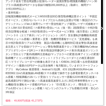
アンテナ改良で受信周波数が拡張!/レーダー波識別警告/標識案内機能/ゾーン30
プラス/高精度GPSデータを収録72種類205,000件以上（取締り、検問デー
タ/63,000件以上）
＜基本性能＞
誤報識別機能/移動式オービスMSSS受信対応/新型取締機設置ポイント「半固定
式オービス」に対応/セパレートタイプだから自由な設置が可能！/新設計のフレ
デリックスレンズVer.2 採用でレーザー受信性能アップ!新型レーザー式移動オー
ビス LSM-310 受信対応！/<業界初>受信レベル（強・弱）2段階受信！※特許取
得済/誤警報を軽減！※特許取得済/レーザー式オービス警告（後方受信）に対応/
ゾーン３０（エリア表示）/インテリジェント（IGT）安全運転評価機能/高精度
GPSモジュール搭載/＜業界初＞災害・危機管理通報サービス『災危通報』を表
示※特許取得済/リアルCG警告 新設の取締機にも随時対応/逆走警告/高速道逆
走注意エリアを収録/グラデーション警告/制限速度テロップ表示機能/MyCellstar
アプリダウンロードQRコード表示/取扱説明書QRコード表示/高速道ガソリンス
タンド空白エリア案内/残燃料注意喚起/マップカラーの変更/自車アイコンの変更/
取締機アイコンの変更/両方にメリット！ドライブレコーダーとの相互通信対
応！/ドライブレコーダーの映像を表示できる！/OBDIIに対応/選べる待受画面新
デザイン！/最新のGPSデータは完全無料！毎月配信しています/スマートフォン
アプリ MyCellstar 推奨環境：Android 5.0以降、iOS 10以降/ASSURA+Link
IEEE802.11nの高速無線LAN搭載/スマホ感覚で操作できる静電容量式タッチパネ
ル搭載！/情報満載の18バンド受信/トリプルセンサー搭載/12/24V車対応/超速＋
超高感度GPSで測位が速い！/高速道最高速度引上げに対応/停車時警告キャンセ
ル機能/安全運転モード搭載/GPSポイント「EV充電スタンド」/警告音リニュー
アル/LEDイルミネーション搭載！/ゼンリンのフルマップを搭載/日本製・安心の
3年保証
価格： 49,800円(税抜 45,273円)