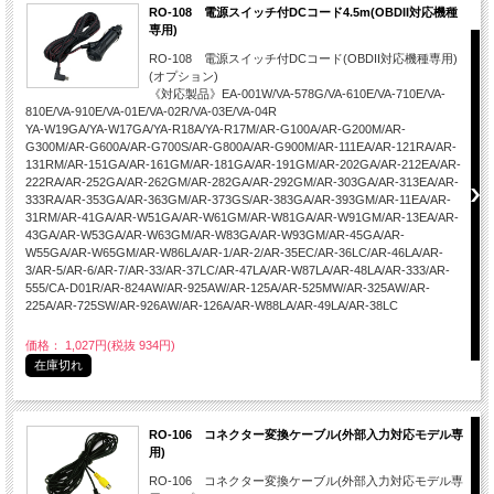
RO-108 電源スイッチ付DCコード4.5m(OBDII対応機種
専用)
RO-108 電源スイッチ付DCコード(OBDII対応機種専用)
(オプション)
《対応製品》EA-001W/VA-578G/VA-610E/VA-710E/VA-
810E/VA-910E/VA-01E/VA-02R/VA-03E/VA-04R
YA-W19GA/YA-W17GA/YA-R18A/YA-R17M/AR-G100A/AR-G200M/AR-
G300M/AR-G600A/AR-G700S/AR-G800A/AR-G900M/AR-111EA/AR-121RA/AR-
131RM/AR-151GA/AR-161GM/AR-181GA/AR-191GM/AR-202GA/AR-212EA/AR-
222RA/AR-252GA/AR-262GM/AR-282GA/AR-292GM/AR-303GA/AR-313EA/AR-
333RA/AR-353GA/AR-363GM/AR-373GS/AR-383GA/AR-393GM/AR-11EA/AR-
31RM/AR-41GA/AR-W51GA/AR-W61GM/AR-W81GA/AR-W91GM/AR-13EA/AR-
43GA/AR-W53GA/AR-W63GM/AR-W83GA/AR-W93GM/AR-45GA/AR-
W55GA/AR-W65GM/AR-W86LA/AR-1/AR-2/AR-35EC/AR-36LC/AR-46LA/AR-
3/AR-5/AR-6/AR-7/AR-33/AR-37LC/AR-47LA/AR-W87LA/AR-48LA/AR-333/AR-
555/CA-D01R/AR-824AW/AR-925AW/AR-125A/AR-525MW/AR-325AW/AR-
225A/AR-725SW/AR-926AW/AR-126A/AR-W88LA/AR-49LA/AR-38LC
価格： 1,027円(税抜 934円)
在庫切れ
RO-106 コネクター変換ケーブル(外部入力対応モデル専
用)
RO-106 コネクター変換ケーブル(外部入力対応モデル専