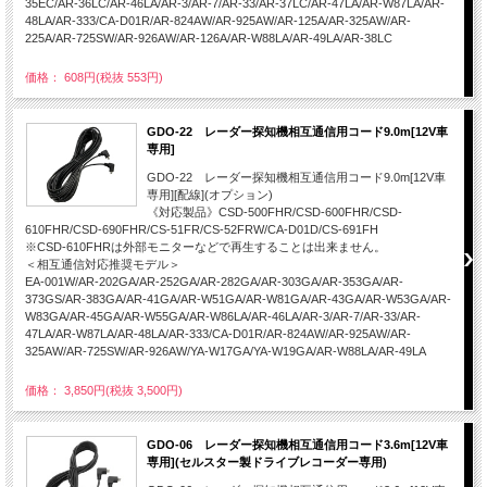
35EC/AR-36LC/AR-46LA/AR-3/AR-7/AR-33/AR-37LC/AR-47LA/AR-W87LA/AR-
48LA/AR-333/CA-D01R/AR-824AW/AR-925AW/AR-125A/AR-325AW/AR-
225A/AR-725SW/AR-926AW/AR-126A/AR-W88LA/AR-49LA/AR-38LC
価格： 608円(税抜 553円)
GDO-22 レーダー探知機相互通信用コード9.0m[12V車
専用]
GDO-22 レーダー探知機相互通信用コード9.0m[12V車
専用][配線](オプション)
《対応製品》CSD-500FHR/CSD-600FHR/CSD-
610FHR/CSD-690FHR/CS-51FR/CS-52FRW/CA-D01D/CS-691FH
※CSD-610FHRは外部モニターなどで再生することは出来ません。
＜相互通信対応推奨モデル＞
EA-001W/AR-202GA/AR-252GA/AR-282GA/AR-303GA/AR-353GA/AR-
373GS/AR-383GA/AR-41GA/AR-W51GA/AR-W81GA/AR-43GA/AR-W53GA/AR-
W83GA/AR-45GA/AR-W55GA/AR-W86LA/AR-46LA/AR-3/AR-7/AR-33/AR-
47LA/AR-W87LA/AR-48LA/AR-333/CA-D01R/AR-824AW/AR-925AW/AR-
325AW/AR-725SW/AR-926AW/YA-W17GA/YA-W19GA/AR-W88LA/AR-49LA
価格： 3,850円(税抜 3,500円)
GDO-06 レーダー探知機相互通信用コード3.6m[12V車
専用](セルスター製ドライブレコーダー専用)