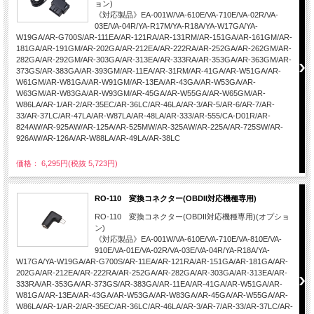
ョン)
《対応製品》EA-001W/VA-610E/VA-710E/VA-02R/VA-
03E/VA-04R/YA-R17M/YA-R18A/YA-W17GA/YA-
W19GA/AR-G700S/AR-111EA/AR-121RA/AR-131RM/AR-151GA/AR-161GM/AR-
181GA/AR-191GM/AR-202GA/AR-212EA/AR-222RA/AR-252GA/AR-262GM/AR-
282GA/AR-292GM/AR-303GA/AR-313EA/AR-333RA/AR-353GA/AR-363GM/AR-
373GS/AR-383GA/AR-393GM/AR-11EA/AR-31RM/AR-41GA/AR-W51GA/AR-
W61GM/AR-W81GA/AR-W91GM/AR-13EA/AR-43GA/AR-W53GA/AR-
W63GM/AR-W83GA/AR-W93GM/AR-45GA/AR-W55GA/AR-W65GM/AR-
W86LA/AR-1/AR-2/AR-35EC/AR-36LC/AR-46LA/AR-3/AR-5/AR-6/AR-7/AR-
33/AR-37LC/AR-47LA/AR-W87LA/AR-48LA/AR-333/AR-555/CA-D01R/AR-
824AW/AR-925AW/AR-125A/AR-525MW/AR-325AW/AR-225A/AR-725SW/AR-
926AW/AR-126A/AR-W88LA/AR-49LA/AR-38LC
価格： 6,295円(税抜 5,723円)
RO-110 変換コネクター(OBDII対応機種専用)
RO-110 変換コネクター(OBDII対応機種専用)(オプショ
ン)
《対応製品》EA-001W/VA-610E/VA-710E/VA-810E/VA-
910E/VA-01E/VA-02R/VA-03E/VA-04R/YA-R18A/YA-
W17GA/YA-W19GA/AR-G700S/AR-11EA/AR-121RA/AR-151GA/AR-181GA/AR-
202GA/AR-212EA/AR-222RA/AR-252GA/AR-282GA/AR-303GA/AR-313EA/AR-
333RA/AR-353GA/AR-373GS/AR-383GA/AR-11EA/AR-41GA/AR-W51GA/AR-
W81GA/AR-13EA/AR-43GA/AR-W53GA/AR-W83GA/AR-45GA/AR-W55GA/AR-
W86LA/AR-1/AR-2/AR-35EC/AR-36LC/AR-46LA/AR-3/AR-7/AR-33/AR-37LC/AR-