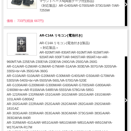
マウントベースN[両面テープ付](部品)
《対応製品》AR-G40S/AR-G700S/AR-373GS/AR-7/AR-
725SW
価格： 733円(税抜 667円)
AR-C14A リモコン[電池付き]
AR-C14A リモコン[電池付き](製品)
＜対応製品＞
AR-820MT/AR-830AT/AR-910MT/AR-915MT/AR-
920AT/AR-930FT/AR-940ST/AR-950AT/<br>AR-
960MT/VA-225E/VA-230E/VA-220E/VA-240G/VA-250G/VA-260G
AR-G1A/AR-G2M/AR-G3M/AR-G7M/AR-S1A/VA-303E/VA-307G/VA-320S/VA-
330S/<br>VA-350G/VA-360G
AR-G10A/AR-S10A/AR-G20M/AR-G30M/AR-G40S/AR-G50A/AR-G70M/VA-
530S/VA-540S/<br>VA-550S/VA-560L/VA-570G/VA-520E
AR-G100A/AR-G200M/AR-G300M/AR-G600A/AR-G700S/AR-G800A/AR-
G900M/<br>AR-R100A/VA-548R/VA-555S/VA-578G/VA-585G
AR-121RA/AR-131RM/AR-151GA/AR-161GM/AR-181GA/AR-191GM/AR-
101LA/AR-G800AZ
AR-202GA/AR-222RA/AR-252GA/AR-262GM/AR-282GA/AR-292GM/AR-
181GAZ
AR-303GA/AR-333RA/AR-353GA/AR-363GM/AR-373GS/AR-383GA/AR-
393GM/VA-840R
AR-31RM/AR-41GA/AR-W51GA/AR-W61GM/AR-W81GA/AR-W91GM/YA-
W17GA/YA-R17M