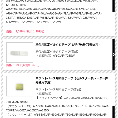
AR-W53GA/AR-W63GM/AR-43GA/VA-02R/AR-W93GM/AR-W83GA/YA-
R18A/EA-001W
AR-2/AR-1/AR-W86LA/AR-W65GM/AR-W55GA/AR-45GA/YA-W19GA
AR-6/AR-7/AR-5/AR-3/AR-46LA/AR-33/AR-47LA/AR-W87LA/AR-48LA/AR-
333/AR-555/CA-D01R/AR-W88LA/AR-49LA/AR-824AW/AR-925AW/AR-
525MW/AR-325AW/AR-725SW/AR-926AW
価格： 1,318円(税抜 1,199円)
取付用固定ベルクロテープ（AR-7/AR-725SW用）
取付用固定ベルクロテープ(部品)
《対応製品》AR-7/AR-725SW
価格： 733円(税抜 667円)
マウントベース用両面テープ（セルスター製レーダー探
知機用専用）
マウントベース用両面テープ(部品)
《対応製品》
【マウントベースH】GA-7000/AR-360ST/AR-590ST/AR-
740ST/AR-940ST
【マウントベースI】AR-300FT/AR-370FT/AR-510FT/AR-610FT/AR-720FT/AR-
730FT/VA-30E/VA-105E/VA-135G
【マウントベースK】AR-85AT/AR-630AT/AR-750AT/AR-830AT/AR-920AT/AR-