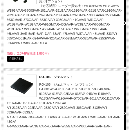
用)(オプション)
《対応製品》レーダー探知機：EA-001W/YA-W17GA/YA-
W19GA/AR-G700S/AR-101LA/AR-151GA/AR-161GM/AR-181GA/AR-191GM/AR-
202GA/AR-252GA/AR-262GM/AR-282GA/AR-292GM/AR-303GA/AR-353GA/AR-
363GM/AR-373GS/AR-383GA/AR-393GM/AR-41GA/AR-W51GA/AR-
W61GM/AR-W81GA/AR-W91GM/AR-43GA/AR-W53GA/AR-W63GM/AR-
W83GA/AR-W93GM/AR-45GA/AR-W55GA/AR-W65GM/AR-W86LA/AR-
46LA/AR-3/AR-5/AR-6/AR-7/AR-33/AR-47LA/AR-W87LA/AR-48LA/AR-333/AR-
555/CA-D01R/AR-824AW/AR-925AW/AR-525MW/AR-325AWAR-725SW/AR-
926AW/AR-W88LA/AR-49LA
価格： 2,074円(税抜 1,886円)
在庫切れ
RO-105 ジェルマット
RO-105 ジェルマット（オプション）
EA-001W/VA-610E/VA-710E/VA-810E/VA-840R/VA-
910E/VA-01E/VA-02R/VA-03E/VA-04R/YA-R18A/YA-
W17GA/YA-W19GA/AR-G700S/AR-101LA/AR-111EA/AR-
121RA/AR-151GA/AR-181GA/AR-202GA/
AR-212EA/AR-222RA/AR-252GA/AR-282GA/AR-303GA/AR-313EA/AR-
333RA/AR-353GA/
AR-373GS/AR-383GA/AR-11EA/AR-41GA/AR-W51GA/AR-W81GA/AR-13EA/AR-
43GA/
AR-W53GA/AR-W83GA/AR-45GA/AR-W55GA/AR-W86LA/AR-2/AR-1/AR-