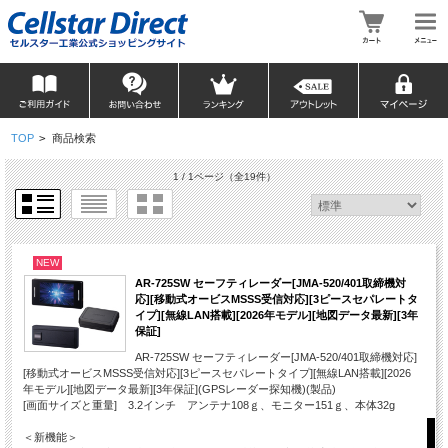
TOP
>
商品検索
1 / 1ページ
（全19件）
NEW
AR-725SW セーフティレーダー[JMA-520/401取締機対
応][移動式オービスMSSS受信対応][3ピースセパレートタ
イプ][無線LAN搭載][2026年モデル][地図データ最新][3年
保証]
AR-725SW セーフティレーダー[JMA-520/401取締機対応]
[移動式オービスMSSS受信対応][3ピースセパレートタイプ][無線LAN搭載][2026
年モデル][地図データ最新][3年保証](GPSレーダー探知機)(製品)
[画面サイズと重量] 3.2インチ アンテナ108ｇ、モニター151ｇ、本体32g
＜新機能＞