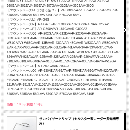
950AT/AR-G1A/AR-S1A/AR-E1A/AR-G5A/VA-115E/VA-210E/VA-230E/VA-
260G/VA-301E/VA-303E/VA-307G/VA-310E/VA-330S/VA-360G
【マウントベースM（代替え品 O）】VA-508G/VA-510E/VA-515E/VA-520E/VA-
540S/VA-548R/VA-560L/VA-570G/VA-578G/VA-585G
【マウントベースL】AR-G6S
【マウントベースN】AR-G40S/AR-G700S/AR-373GS/AR-7/AR-725SW
【マウントベースP】AR-G800A/AR-181GA/AR-G800AZ
【マウントベースQ】AR-202GA/AR-212EA/AR-222RA/AR-252GA/AR-
303GA/AR-313EA/AR-333RA/AR-353GA/AR-11EA/AR-41GA/AR-W51GA/AR-
W81GA/AR-W83GA/AR-13EA/AR-43GA/AR-45GA/AR-W53GA/AR-W55GA/AR-
2/AR-1/AR-W86LA/AR-35EC/AR-36LC/AR-46LA/AR-3/AR-33/AR-37LC/AR-
47LA/AR-W87LA/AR-48LA/AR-333/CA-D01R/AR-W88LA/AR-49LA/AR-38LC/AR-
824AW/AR-925AW/AR-125A/AR-325AW/AR-225A/AR-926AW/AR-126A/VA-
710E/VA-810E/VA-840R/VA-910E/VA-01E/VA-02R/VA-03E/VA-04R/YA-W19GA
【マウントベースR】AR-282GA/AR-383GA
【マウントベースO】AR-630AT/AR-85AT/AR-750AT/AR-830AT/AR-920AT/AR-
950AT/AR-G1A/AR-S1A/AR-G5A/AR-E1A/AR-G10A/AR-S10A/AR-G50A/AR-
E10A/AR-E15A/AR-G100A/AR-R100A/AR-G600A/AR-101LA/AR-111EA/AR-
121RA/AR-151GA/VA-210E/VA-115E/VA-230E/VA-260G/VA-301E/VA-303E/VA-
307G/VA-310E/VA-330S/VA-360G/VA-508G/VA-510E/VA-515E/VA-520E/VA-
540S/VA-548R/VA-560L/VA-570G/VA-578G/VA-585G/VA-610E
価格： 183円(税抜 167円)
サンバイザークリップ（セルスター製レーダー探知機専
用）