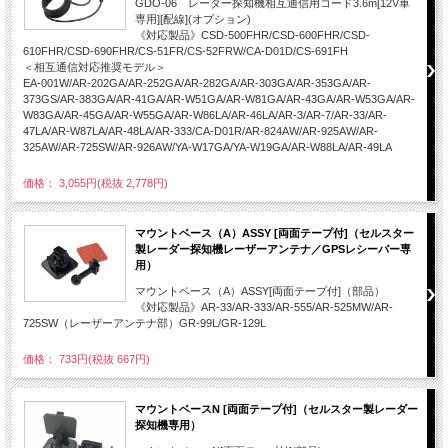
GDO-06 レーダー探知機相互通信用コード3.6m[12V車
専用][配線](オプション)
《対応製品》CSD-500FHR/CSD-600FHR/CSD-
610FHR/CSD-690FHR/CS-51FR/CS-52FRW/CA-D01D/CS-691FH
＜相互通信対応推奨モデル＞
EA-001W/AR-202GA/AR-252GA/AR-282GA/AR-303GA/AR-353GA/AR-
373GS/AR-383GA/AR-41GA/AR-W51GA/AR-W81GA/AR-43GA/AR-W53GA/AR-
W83GA/AR-45GA/AR-W55GA/AR-W86LA/AR-46LA/AR-3/AR-7/AR-33/AR-
47LA/AR-W87LA/AR-48LA/AR-333/CA-D01R/AR-824AW/AR-925AW/AR-
325AW/AR-725SW/AR-926AW/YA-W17GA/YA-W19GA/AR-W88LA/AR-49LA
価格： 3,055円(税抜 2,778円)
マウントベース（A）ASSY [両面テープ付]（セルスター
製レーダー探知機レーザーアンテナ／GPSレシーバー専
用）
マウントベース（A）ASSY[両面テープ付]（部品）
《対応製品》AR-33/AR-333/AR-555/AR-525MW/AR-
725SW（レーザーアンテナ部）GR-99L/GR-129L
価格： 733円(税抜 667円)
マウントベースN [両面テープ付]（セルスター製レーダー
探知機専用）