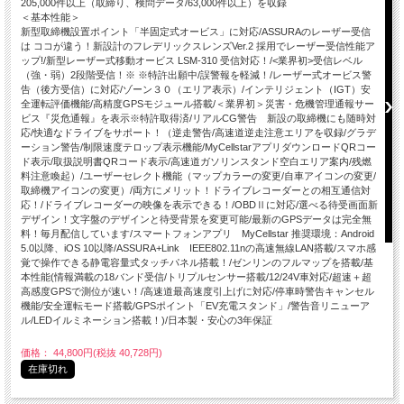
205,000件以上（取締り、検問データ/63,000件以上）を収録
＜基本性能＞
新型取締機設置ポイント「半固定式オービス」に対応/ASSURAのレーザー受信
は ココが違う！新設計のフレデリックスレンズVer.2 採用でレーザー受信性能ア
ップ!/新型レーザー式移動オービス LSM-310 受信対応！/<業界初>受信レベル
（強・弱）2段階受信！※ ※特許出願中/誤警報を軽減！/レーザー式オービス警
告（後方受信）に対応/ゾーン３０（エリア表示）/インテリジェント（IGT）安
全運転評価機能/高精度GPSモジュール搭載/＜業界初＞災害・危機管理通報サー
ビス『災危通報』を表示※特許取得済/リアルCG警告 新設の取締機にも随時対
応/快適なドライブをサポート！（逆走警告/高速道逆走注意エリアを収録/グラデ
ーション警告/制限速度テロップ表示機能/MyCellstarアプリダウンロードQRコー
ド表示/取扱説明書QRコード表示/高速道ガソリンスタンド空白エリア案内/残燃
料注意喚起）/ユーザーセレクト機能（マップカラーの変更/自車アイコンの変更/
取締機アイコンの変更）/両方にメリット！ドライブレコーダーとの相互通信対
応！/ドライブレコーダーの映像を表示できる！/OBDⅡに対応/選べる待受画面新
デザイン！文字盤のデザインと待受背景を変更可能/最新のGPSデータは完全無
料！毎月配信しています/スマートフォンアプリ MyCellstar 推奨環境：Android
5.0以降、iOS 10以降/ASSURA+Link IEEE802.11nの高速無線LAN搭載/スマホ感
覚で操作できる静電容量式タッチパネル搭載！/ゼンリンのフルマップを搭載/基
本性能(情報満載の18バンド受信/トリプルセンサー搭載/12/24V車対応/超速＋超
高感度GPSで測位が速い！/高速道最高速度引上げに対応/停車時警告キャンセル
機能/安全運転モード搭載/GPSポイント「EV充電スタンド」/警告音リニューア
ル/LEDイルミネーション搭載！)/日本製・安心の3年保証
価格： 44,800円(税抜 40,728円)
在庫切れ