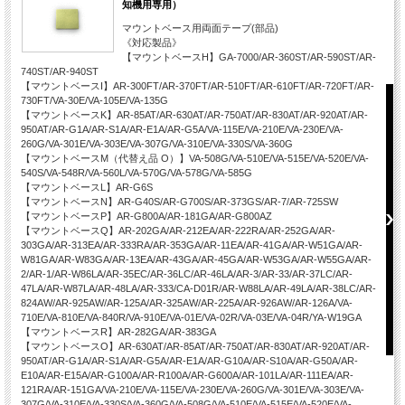
知機用専用）
マウントベース用両面テープ(部品)
《対応製品》
【マウントベースH】GA-7000/AR-360ST/AR-590ST/AR-
740ST/AR-940ST
【マウントベースI】AR-300FT/AR-370FT/AR-510FT/AR-610FT/AR-720FT/AR-
730FT/VA-30E/VA-105E/VA-135G
【マウントベースK】AR-85AT/AR-630AT/AR-750AT/AR-830AT/AR-920AT/AR-
950AT/AR-G1A/AR-S1A/AR-E1A/AR-G5A/VA-115E/VA-210E/VA-230E/VA-
260G/VA-301E/VA-303E/VA-307G/VA-310E/VA-330S/VA-360G
【マウントベースM（代替え品 O）】VA-508G/VA-510E/VA-515E/VA-520E/VA-
540S/VA-548R/VA-560L/VA-570G/VA-578G/VA-585G
【マウントベースL】AR-G6S
【マウントベースN】AR-G40S/AR-G700S/AR-373GS/AR-7/AR-725SW
【マウントベースP】AR-G800A/AR-181GA/AR-G800AZ
【マウントベースQ】AR-202GA/AR-212EA/AR-222RA/AR-252GA/AR-
303GA/AR-313EA/AR-333RA/AR-353GA/AR-11EA/AR-41GA/AR-W51GA/AR-
W81GA/AR-W83GA/AR-13EA/AR-43GA/AR-45GA/AR-W53GA/AR-W55GA/AR-
2/AR-1/AR-W86LA/AR-35EC/AR-36LC/AR-46LA/AR-3/AR-33/AR-37LC/AR-
47LA/AR-W87LA/AR-48LA/AR-333/CA-D01R/AR-W88LA/AR-49LA/AR-38LC/AR-
824AW/AR-925AW/AR-125A/AR-325AW/AR-225A/AR-926AW/AR-126A/VA-
710E/VA-810E/VA-840R/VA-910E/VA-01E/VA-02R/VA-03E/VA-04R/YA-W19GA
【マウントベースR】AR-282GA/AR-383GA
【マウントベースO】AR-630AT/AR-85AT/AR-750AT/AR-830AT/AR-920AT/AR-
950AT/AR-G1A/AR-S1A/AR-G5A/AR-E1A/AR-G10A/AR-S10A/AR-G50A/AR-
E10A/AR-E15A/AR-G100A/AR-R100A/AR-G600A/AR-101LA/AR-111EA/AR-
121RA/AR-151GA/VA-210E/VA-115E/VA-230E/VA-260G/VA-301E/VA-303E/VA-
307G/VA-310E/VA-330S/VA-360G/VA-508G/VA-510E/VA-515E/VA-520E/VA-