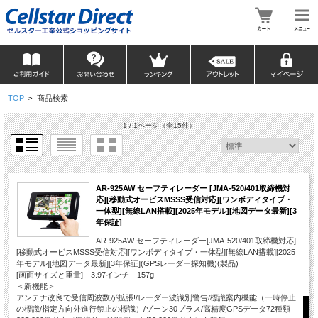
TOP
>
商品検索
1 / 1ページ
（全15件）
AR-925AW セーフティレーダー [JMA-520/401取締機対
応][移動式オービスMSSS受信対応][ワンボディタイプ・
一体型][無線LAN搭載][2025年モデル][地図データ最新][3
年保証]
AR-925AW セーフティレーダー[JMA-520/401取締機対応]
[移動式オービスMSSS受信対応][ワンボディタイプ・一体型][無線LAN搭載][2025
年モデル][地図データ最新][3年保証](GPSレーダー探知機)(製品)
[画面サイズと重量] 3.97インチ 157g
＜新機能＞
アンテナ改良で受信周波数が拡張!/レーダー波識別警告/標識案内機能（一時停止
の標識/指定方向外進行禁止の標識）/ゾーン30プラス/高精度GPSデータ72種類