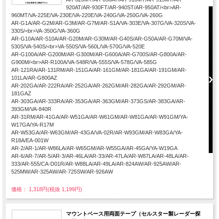
920AT/AR-930FT/AR-940ST/AR-950AT/<br>AR-
960MT/VA-225E/VA-230E/VA-220E/VA-240G/VA-250G/VA-260G
AR-G1A/AR-G2M/AR-G3M/AR-G7M/AR-S1A/VA-303E/VA-307G/VA-320S/VA-
330S/<br>VA-350G/VA-360G
AR-G10A/AR-S10A/AR-G20M/AR-G30M/AR-G40S/AR-G50A/AR-G70M/VA-
530S/VA-540S/<br>VA-550S/VA-560L/VA-570G/VA-520E
AR-G100A/AR-G200M/AR-G300M/AR-G600A/AR-G700S/AR-G800A/AR-
G900M/<br>AR-R100A/VA-548R/VA-555S/VA-578G/VA-585G
AR-121RA/AR-131RM/AR-151GA/AR-161GM/AR-181GA/AR-191GM/AR-
101LA/AR-G800AZ
AR-202GA/AR-222RA/AR-252GA/AR-262GM/AR-282GA/AR-292GM/AR-
181GAZ
AR-303GA/AR-333RA/AR-353GA/AR-363GM/AR-373GS/AR-383GA/AR-
393GM/VA-840R
AR-31RM/AR-41GA/AR-W51GA/AR-W61GM/AR-W81GA/AR-W91GM/YA-
W17GA/YA-R17M
AR-W53GA/AR-W63GM/AR-43GA/VA-02R/AR-W93GM/AR-W83GA/YA-
R18A/EA-001W
AR-2/AR-1/AR-W86LA/AR-W65GM/AR-W55GA/AR-45GA/YA-W19GA
AR-6/AR-7/AR-5/AR-3/AR-46LA/AR-33/AR-47LA/AR-W87LA/AR-48LA/AR-
333/AR-555/CA-D01R/AR-W88LA/AR-49LA/AR-824AW/AR-925AW/AR-
525MW/AR-325AW/AR-725SW/AR-926AW
価格： 1,318円(税抜 1,199円)
マウントベース用両面テープ（セルスター製レーダー探