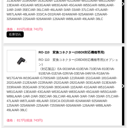
313EA/AR-333RA/AR-353GA/AR-11EA/AR-41GA/AR-W51GA/AR-W81GA/AR-
13EA/AR-43GA/AR-W53GA/AR-W83GA/AR-45GA/AR-W55GA/R-W86LA/AR-
1/AR-2/AR-35EC/AR-36LC/AR-46LA/AR-3/AR-33/AR-37LC/AR-47LA/AR-
W87LA/AR-48LA/AR-333/CA-D01R/AR-824AW/AR-925AW/AR-125A/AR-
325AW/AR-225A/AR-926AW/AR-126A/AR-W88LA/AR-49LA/AR-38LC
価格： 815円(税抜 741円)
在庫切れ
RO-110 変換コネクター(OBDII対応機種専用)
RO-110 変換コネクター(OBDII対応機種専用)(オプショ
ン)
《対応製品》EA-001W/VA-610E/VA-710E/VA-810E/VA-
910E/VA-01E/VA-02R/VA-03E/VA-04R/YA-R18A/YA-
W17GA/YA-W19GA/AR-G700S/AR-11EA/AR-121RA/AR-151GA/AR-181GA/AR-
202GA/AR-212EA/AR-222RA/AR-252GA/AR-282GA/AR-303GA/AR-313EA/AR-
333RA/AR-353GA/AR-373GS/AR-383GA/AR-11EA/AR-41GA/AR-W51GA/AR-
W81GA/AR-13EA/AR-43GA/AR-W53GA/AR-W83GA/AR-45GA/AR-W55GA/AR-
W86LA/AR-1/AR-2/AR-35EC/AR-36LC/AR-46LA/AR-3/AR-7/AR-33/AR-37LC/AR-
47LA/AR-W87LA/AR-48LA/AR-333/CA-D01R/AR-824AW/AR-925AW/AR-
125A/AR-325AW/AR-225A/AR-725SW/AR-926AW/AR-126A/AR-W88LA/AR-
49LA/AR-38LC
価格： 817円(税抜 743円)