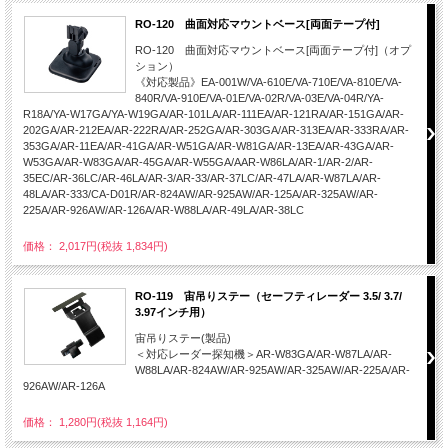
RO-120 曲面対応マウントベース[両面テープ付]
RO-120 曲面対応マウントベース[両面テープ付]（オプ
ション）
《対応製品》EA-001W/VA-610E/VA-710E/VA-810E/VA-
840R/VA-910E/VA-01E/VA-02R/VA-03E/VA-04R/YA-
R18A/YA-W17GA/YA-W19GA/AR-101LA/AR-111EA/AR-121RA/AR-151GA/AR-
202GA/AR-212EA/AR-222RA/AR-252GA/AR-303GA/AR-313EA/AR-333RA/AR-
353GA/AR-11EA/AR-41GA/AR-W51GA/AR-W81GA/AR-13EA/AR-43GA/AR-
W53GA/AR-W83GA/AR-45GA/AR-W55GA/AAR-W86LA/AR-1/AR-2/AR-
35EC/AR-36LC/AR-46LA/AR-3/AR-33/AR-37LC/AR-47LA/AR-W87LA/AR-
48LA/AR-333/CA-D01R/AR-824AW/AR-925AW/AR-125A/AR-325AW/AR-
225A/AR-926AW/AR-126A/AR-W88LA/AR-49LA/AR-38LC
価格： 2,017円(税抜 1,834円)
RO-119 宙吊りステー（セーフティレーダー 3.5/ 3.7/
3.97インチ用）
宙吊りステー(製品)
＜対応レーダー探知機＞AR-W83GA/AR-W87LA/AR-
W88LA/AR-824AW/AR-925AW/AR-325AW/AR-225A/AR-
926AW/AR-126A
価格： 1,280円(税抜 1,164円)