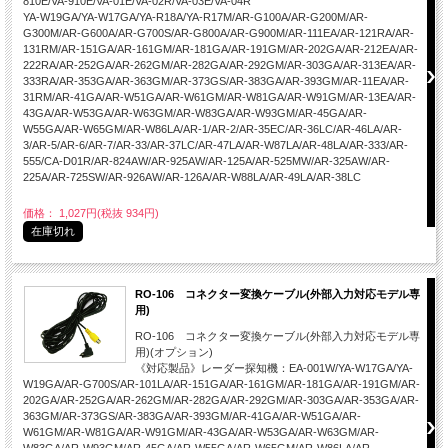
810E/VA-910E/VA-01E/VA-02R/VA-03E/VA-04R
YA-W19GA/YA-W17GA/YA-R18A/YA-R17M/AR-G100A/AR-G200M/AR-
G300M/AR-G600A/AR-G700S/AR-G800A/AR-G900M/AR-111EA/AR-121RA/AR-
131RM/AR-151GA/AR-161GM/AR-181GA/AR-191GM/AR-202GA/AR-212EA/AR-
222RA/AR-252GA/AR-262GM/AR-282GA/AR-292GM/AR-303GA/AR-313EA/AR-
333RA/AR-353GA/AR-363GM/AR-373GS/AR-383GA/AR-393GM/AR-11EA/AR-
31RM/AR-41GA/AR-W51GA/AR-W61GM/AR-W81GA/AR-W91GM/AR-13EA/AR-
43GA/AR-W53GA/AR-W63GM/AR-W83GA/AR-W93GM/AR-45GA/AR-
W55GA/AR-W65GM/AR-W86LA/AR-1/AR-2/AR-35EC/AR-36LC/AR-46LA/AR-
3/AR-5/AR-6/AR-7/AR-33/AR-37LC/AR-47LA/AR-W87LA/AR-48LA/AR-333/AR-
555/CA-D01R/AR-824AW/AR-925AW/AR-125A/AR-525MW/AR-325AW/AR-
225A/AR-725SW/AR-926AW/AR-126A/AR-W88LA/AR-49LA/AR-38LC
価格： 1,027円(税抜 934円)
在庫切れ
RO-106 コネクター変換ケーブル(外部入力対応モデル専
用)
RO-106 コネクター変換ケーブル(外部入力対応モデル専
用)(オプション)
《対応製品》レーダー探知機：EA-001W/YA-W17GA/YA-
W19GA/AR-G700S/AR-101LA/AR-151GA/AR-161GM/AR-181GA/AR-191GM/AR-
202GA/AR-252GA/AR-262GM/AR-282GA/AR-292GM/AR-303GA/AR-353GA/AR-
363GM/AR-373GS/AR-383GA/AR-393GM/AR-41GA/AR-W51GA/AR-
W61GM/AR-W81GA/AR-W91GM/AR-43GA/AR-W53GA/AR-W63GM/AR-