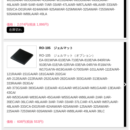
W83GA/AR-W93GM/AR-45GA/AR-W55GA/AR-W65GM/AR-W86LA/AR-
46LA/AR-3/AR-5/AR-6/AR-7/AR-33/AR-47LA/AR-W87LA/AR-48LA/AR-333/AR-
555/CA-D01R/AR-824AW/AR-925AW/AR-525MW/AR-325AWAR-725SW/AR-
926AW/AR-W88LA/AR-49LA
価格： 2,074円(税抜 1,886円)
在庫切れ
RO-105 ジェルマット
RO-105 ジェルマット（オプション）
EA-001W/VA-610E/VA-710E/VA-810E/VA-840R/VA-
910E/VA-01E/VA-02R/VA-03E/VA-04R/YA-R18A/YA-
W17GA/YA-W19GA/AR-G700S/AR-101LA/AR-111EA/AR-
121RA/AR-151GA/AR-181GA/AR-202GA/
AR-212EA/AR-222RA/AR-252GA/AR-282GA/AR-303GA/AR-313EA/AR-
333RA/AR-353GA/
AR-373GS/AR-383GA/AR-11EA/AR-41GA/AR-W51GA/AR-W81GA/AR-13EA/AR-
43GA/
AR-W53GA/AR-W83GA/AR-45GA/AR-W55GA/AR-W86LA/AR-2/AR-1/AR-
35EC/AR-36LC/AR-46LA/AR-3/AR-7/AR-33/AR-37LC/AR-47LA/AR-W87LA/AR-
48LA/AR-333/CA-D01R/AR-824AW/AR-925AW/AR-125A/AR-325AW/AR-
225A/AR-725SW/AR-926AW/AR-126A/AR-W88LA/AR-49LA/AR-38LC
価格： 608円(税抜 553円)