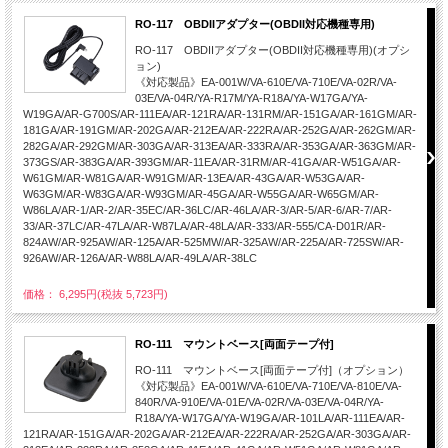
RO-117 OBDIIアダプター(OBDII対応機種専用)
RO-117 OBDIIアダプター(OBDII対応機種専用)(オプシ
ョン)
《対応製品》EA-001W/VA-610E/VA-710E/VA-02R/VA-
03E/VA-04R/YA-R17M/YA-R18A/YA-W17GA/YA-
W19GA/AR-G700S/AR-111EA/AR-121RA/AR-131RM/AR-151GA/AR-161GM/AR-
181GA/AR-191GM/AR-202GA/AR-212EA/AR-222RA/AR-252GA/AR-262GM/AR-
282GA/AR-292GM/AR-303GA/AR-313EA/AR-333RA/AR-353GA/AR-363GM/AR-
373GS/AR-383GA/AR-393GM/AR-11EA/AR-31RM/AR-41GA/AR-W51GA/AR-
W61GM/AR-W81GA/AR-W91GM/AR-13EA/AR-43GA/AR-W53GA/AR-
W63GM/AR-W83GA/AR-W93GM/AR-45GA/AR-W55GA/AR-W65GM/AR-
W86LA/AR-1/AR-2/AR-35EC/AR-36LC/AR-46LA/AR-3/AR-5/AR-6/AR-7/AR-
33/AR-37LC/AR-47LA/AR-W87LA/AR-48LA/AR-333/AR-555/CA-D01R/AR-
824AW/AR-925AW/AR-125A/AR-525MW/AR-325AW/AR-225A/AR-725SW/AR-
926AW/AR-126A/AR-W88LA/AR-49LA/AR-38LC
価格： 6,295円(税抜 5,723円)
RO-111 マウントベース[両面テープ付]
RO-111 マウントベース[両面テープ付]（オプション）
《対応製品》EA-001W/VA-610E/VA-710E/VA-810E/VA-
840R/VA-910E/VA-01E/VA-02R/VA-03E/VA-04R/YA-
R18A/YA-W17GA/YA-W19GA/AR-101LA/AR-111EA/AR-
121RA/AR-151GA/AR-202GA/AR-212EA/AR-222RA/AR-252GA/AR-303GA/AR-