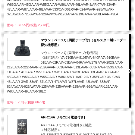
W83GA/AR-45GA/AR-W55GA/AR-W86LA/AR-46LA/AR-3/AR-7/AR-33/AR-
47LA/AR-W87LA/AR-48LA/AR-333/CA-D01R/AR-824AW/AR-925AW/AR-
325AW/AR-725SW/AR-926AW/YA-W17GA/YA-W19GA/AR-W88LA/AR-49LA
価格： 3,055円(税抜 2,778円)
マウントベースQ [両面テープ付]（セルスター製レーダー
探知機専用）
マウントベースQ [両面テープ付](部品)
《対応製品》VA-710E/VA-810E/VA-840R/VA-910E/VA-
01E/VA-02R/VA-03E/VA-04R/YA-W17GA/AR-202GA/AR-
212EA/AR-222RA/AR-252GA/AR-303GA/AR-313EA/AR-333RA/AR-353GA/AR-
11EA/AR-41GA/AR-W51GA/AR-W81GA/AR-W83GA/AR-13EA/AR-43GA/AR-
45GA/AR-W53GA/AR-W55GA/AR-W86LA/AR-1/AR-2/AR-35EC/AR-36LC/AR-
46LA/AR-3/AR-33/AR-37LC/AR-47LA/AR-W87LA/AR-48LA/AR-333/AR-
824AW/AR-925AW/AR-125A/AR-325AW/AR-225A/AR-926AW/AR-126A/AR-
W88LA/AR-49LA/AR-38LC
価格： 733円(税抜 667円)
AR-C14A リモコン[電池付き]
AR-C14A リモコン[電池付き](製品)
＜対応製品＞
AR-820MT/AR-830AT/AR-910MT/AR-915MT/AR-