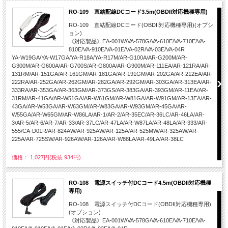
RO-109 直結配線DCコード3.5m(OBDII対応機種専用)
RO-109 直結配線DCコード(OBDII対応機種専用)(オプシ
ョン)
《対応製品》EA-001W/VA-578G/VA-610E/VA-710E/VA-
810E/VA-910E/VA-01E/VA-02R/VA-03E/VA-04R
YA-W19GA/YA-W17GA/YA-R18A/YA-R17M/AR-G100A/AR-G200M/AR-
G300M/AR-G600A/AR-G700S/AR-G800A/AR-G900M/AR-111EA/AR-121RA/AR-
131RM/AR-151GA/AR-161GM/AR-181GA/AR-191GM/AR-202GA/AR-212EA/AR-
222RA/AR-252GA/AR-262GM/AR-282GA/AR-292GM/AR-303GA/AR-313EA/AR-
333RA/AR-353GA/AR-363GM/AR-373GS/AR-383GA/AR-393GM/AR-11EA/AR-
31RM/AR-41GA/AR-W51GA/AR-W61GM/AR-W81GA/AR-W91GM/AR-13EA/AR-
43GA/AR-W53GA/AR-W63GM/AR-W83GA/AR-W93GM/AR-45GA/AR-
W55GA/AR-W65GM/AR-W86LA/AR-1/AR-2/AR-35EC/AR-36LC/AR-46LA/AR-
3/AR-5/AR-6/AR-7/AR-33/AR-37LC/AR-47LA/AR-W87LA/AR-48LA/AR-333/AR-
555/CA-D01R/AR-824AW/AR-925AW/AR-125A/AR-525MW/AR-325AW/AR-
225A/AR-725SW/AR-926AW/AR-126A/AR-W88LA/AR-49LA/AR-38LC
価格： 1,027円(税抜 934円)
RO-108 電源スイッチ付DCコード4.5m(OBDII対応機種
専用)
RO-108 電源スイッチ付DCコード(OBDII対応機種専用)
(オプション)
《対応製品》EA-001W/VA-578G/VA-610E/VA-710E/VA-