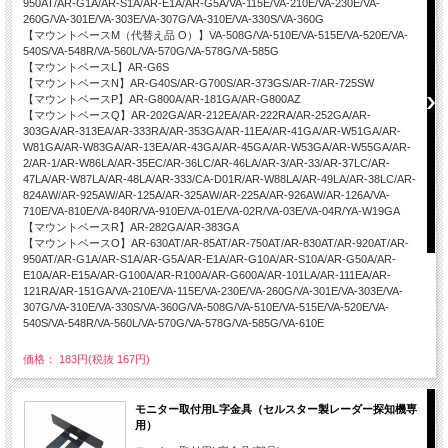
950AT/AR-G1A/AR-S1A/AR-E1A/AR-G5A/VA-115E/VA-210E/VA-230E/VA-
260G/VA-301E/VA-303E/VA-307G/VA-310E/VA-330S/VA-360G
【マウントベースM（代替え品 O）】VA-508G/VA-510E/VA-515E/VA-520E/VA-
540S/VA-548R/VA-560L/VA-570G/VA-578G/VA-585G
【マウントベースL】AR-G6S
【マウントベースN】AR-G40S/AR-G700S/AR-373GS/AR-7/AR-725SW
【マウントベースP】AR-G800A/AR-181GA/AR-G800AZ
【マウントベースQ】AR-202GA/AR-212EA/AR-222RA/AR-252GA/AR-
303GA/AR-313EA/AR-333RA/AR-353GA/AR-11EA/AR-41GA/AR-W51GA/AR-
W81GA/AR-W83GA/AR-13EA/AR-43GA/AR-45GA/AR-W53GA/AR-W55GA/AR-
2/AR-1/AR-W86LA/AR-35EC/AR-36LC/AR-46LA/AR-3/AR-33/AR-37LC/AR-
47LA/AR-W87LA/AR-48LA/AR-333/CA-D01R/AR-W88LA/AR-49LA/AR-38LC/AR-
824AW/AR-925AW/AR-125A/AR-325AW/AR-225A/AR-926AW/AR-126A/VA-
710E/VA-810E/VA-840R/VA-910E/VA-01E/VA-02R/VA-03E/VA-04R/YA-W19GA
【マウントベースR】AR-282GA/AR-383GA
【マウントベースO】AR-630AT/AR-85AT/AR-750AT/AR-830AT/AR-920AT/AR-
950AT/AR-G1A/AR-S1A/AR-G5A/AR-E1A/AR-G10A/AR-S10A/AR-G50A/AR-
E10A/AR-E15A/AR-G100A/AR-R100A/AR-G600A/AR-101LA/AR-111EA/AR-
121RA/AR-151GA/VA-210E/VA-115E/VA-230E/VA-260G/VA-301E/VA-303E/VA-
307G/VA-310E/VA-330S/VA-360G/VA-508G/VA-510E/VA-515E/VA-520E/VA-
540S/VA-548R/VA-560L/VA-570G/VA-578G/VA-585G/VA-610E
価格： 183円(税抜 167円)
モニター取付用L字金具（セルスター製レーダー探知機専
用）