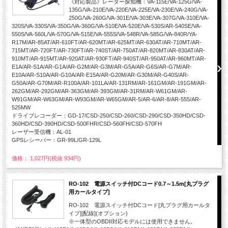
《対応製品》レーダー探知機：VA-115E/VA-125G/VA-
135G/VA-210E/VA-220E/VA-225E/VA-230E/VA-240G/VA-
250G/VA-260G/VA-301E/VA-303E/VA-307G/VA-310E/VA-
320S/VA-330S/VA-350G/VA-360G/VA-510E/VA-520E/VA-530S/AR-540SE/VA-
550S/VA-560L/VA-570G/VA-515E/VA-555S/VA-548R/VA-585G/VA-840R/YA-
R17M/AR-85AT/AR-610FT/AR-620MT/AR-625MT/AR-630AT/AR-710MT/AR-
715MT/AR-720FT/AR-730FT/AR-740ST/AR-750AT/AR-820MT/AR-830AT/AR-
910MT/AR-915MT/AR-920AT/AR-930FT/AR-940ST/AR-950AT/AR-960MT/AR-
E1A/AR-S1A/AR-G1A/AR-G2M/AR-G3M/AR-G5A/AR-G6S/AR-G7M/AR-
E10A/AR-S10A/AR-G10A/AR-E15A/AR-G20M/AR-G30M/AR-G40S/AR-
G50A/AR-G70M/AR-R100A/AR-101LA/AR-131RM/AR-161GM/AR-191GM/AR-
262GM/AR-292GM/AR-363GM/AR-393GM/AR-31RM/AR-W61GM/AR-
W91GM/AR-W63GM/AR-W93GM/AR-W65GM/AR-5/AR-6/AR-8/AR-555/AR-
525MW
ドライブレコーダー：GD-17/CSD-250/CSD-260/CSD-290/CSD-350HD/CSD-
360HD/CSD-390HD/CSD-500FHR/CSD-560FH/CSD-570FH
レーザー受信機：AL-01
GPSレシーバー：GR-99L/GR-129L
価格： 1,027円(税抜 934円)
RO-102 電源スイッチ付DCコード0.7～1.5m[丸プラグ
用カールタイプ]
RO-102 電源スイッチ付DCコード[丸プラグ用カールタ
イプ][配線](オプション)
※一体型のOBDII対応モデルには使用できません。