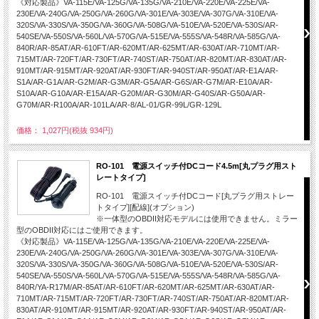
《対応製品》VA-115E/VA-125G/VA-135G/VA-210E/VA-220E/VA-225E/VA-
230E/VA-240G/VA-250G/VA-260G/VA-301E/VA-303E/VA-307G/VA-310E/VA-
320S/VA-330S/VA-350G/VA-360G/VA-508G/VA-510E/VA-520E/VA-530S/AR-
540SE/VA-550S/VA-560L/VA-570G/VA-515E/VA-555S/VA-548R/VA-585G/VA-
840R/AR-85AT/AR-610FT/AR-620MT/AR-625MT/AR-630AT/AR-710MT/AR-
715MT/AR-720FT/AR-730FT/AR-740ST/AR-750AT/AR-820MT/AR-830AT/AR-
910MT/AR-915MT/AR-920AT/AR-930FT/AR-940ST/AR-950AT/AR-E1A/AR-
S1A/AR-G1A/AR-G2M/AR-G3M/AR-G5A/AR-G6S/AR-G7M/AR-E10A/AR-
S10A/AR-G10A/AR-E15A/AR-G20M/AR-G30M/AR-G40S/AR-G50A/AR-
G70M/AR-R100A/AR-101LA/AR-8/AL-01/GR-99L/GR-129L
価格： 1,027円(税抜 934円)
RO-101 電源スイッチ付DCコード4.5m[丸プラグ用スト
レートタイプ]
RO-101 電源スイッチ付DCコード[丸プラグ用ストレー
トタイプ][配線](オプション)
※一体型のOBDII対応モデルには使用できません。ミラー
型のOBDII対応にはご使用できます。
《対応製品》VA-115E/VA-125G/VA-135G/VA-210E/VA-220E/VA-225E/VA-
230E/VA-240G/VA-250G/VA-260G/VA-301E/VA-303E/VA-307G/VA-310E/VA-
320S/VA-330S/VA-350G/VA-360G/VA-508G/VA-510E/VA-520E/VA-530S/AR-
540SE/VA-550S/VA-560L/VA-570G/VA-515E/VA-555S/VA-548R/VA-585G/VA-
840R/YA-R17M/AR-85AT/AR-610FT/AR-620MT/AR-625MT/AR-630AT/AR-
710MT/AR-715MT/AR-720FT/AR-730FT/AR-740ST/AR-750AT/AR-820MT/AR-
830AT/AR-910MT/AR-915MT/AR-920AT/AR-930FT/AR-940ST/AR-950AT/AR-