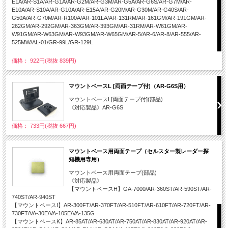
E1A/AR-S1A/AR-G1A/AR-G2M/AR-G3M/AR-G5A/AR-G6S/AR-G7M/AR-
E10A/AR-S10A/AR-G10A/AR-E15A/AR-G20M/AR-G30M/AR-G40S/AR-
G50A/AR-G70M/AR-R100A/AR-101LA/AR-131RM/AR-161GM/AR-191GM/AR-
262GM/AR-292GM/AR-363GM/AR-393GM/AR-31RM/AR-W61GM/AR-
W91GM/AR-W63GM/AR-W93GM/AR-W65GM/AR-5/AR-6/AR-8/AR-555/AR-
525MW/AL-01/GR-99L/GR-129L
価格： 922円(税抜 839円)
マウントベースL [両面テープ付]（AR-G6S用）
マウントベースL[両面テープ付](部品)
《対応製品》AR-G6S
価格： 733円(税抜 667円)
マウントベース用両面テープ（セルスター製レーダー探
知機用専用）
マウントベース用両面テープ(部品)
《対応製品》
【マウントベースH】GA-7000/AR-360ST/AR-590ST/AR-
740ST/AR-940ST
【マウントベースI】AR-300FT/AR-370FT/AR-510FT/AR-610FT/AR-720FT/AR-
730FT/VA-30E/VA-105E/VA-135G
【マウントベースK】AR-85AT/AR-630AT/AR-750AT/AR-830AT/AR-920AT/AR-