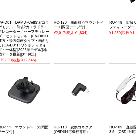
CA-D01 DAMD×CellStarコラ
RO-120 曲面対応マウントベ
RO-118 宙
ボモデル 前後2カメラドライ
ース[両面テープ付]
フティレーダー 
ブレコーダー／セーフティレー
¥2,017
(税抜 ¥1,834)
¥1,280
(税抜 ¥1,
ダーセットモデル [CA-D01D
前方・後方録画タイプ・画面な
し][CA-D01R ワンボディタイ
プ・一体型][2023年モデル][地
図データ最新][3年保証]
¥79,800
(税抜 ¥72,546)
RO-111 マウントベース[両面
RO-110 変換コネクター
RO-109 直
テープ付]
(OBDII対応機種専用)
3.5m(OBDII