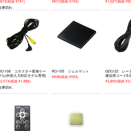
¥815
(税抜 ¥741)
¥817
(税抜 ¥743)
¥1,027
(税抜 ¥93
在庫切れ
RO-106 コネクター変換ケー
RO-105 ジェルマット
GDO-22 レ
ブル(外部入力対応モデル専用)
通信用コード9.0
¥608
(税抜 ¥553)
¥2,074
(税抜 ¥1,886)
¥3,850
(税抜 ¥3,
在庫切れ