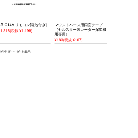
AR-C14A リモコン[電池付き]
マウントベース用両面テープ
（セルスター製レーダー探知機
¥1,318
(税抜 ¥1,199)
用専用）
¥183
(税抜 ¥167)
14件中1件～14件を表示