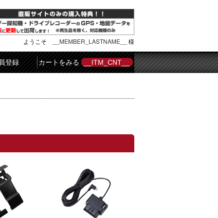
ようこそ
__MEMBER_LASTNAME__
様
員登録
カートをみる
__ITM_CNT__