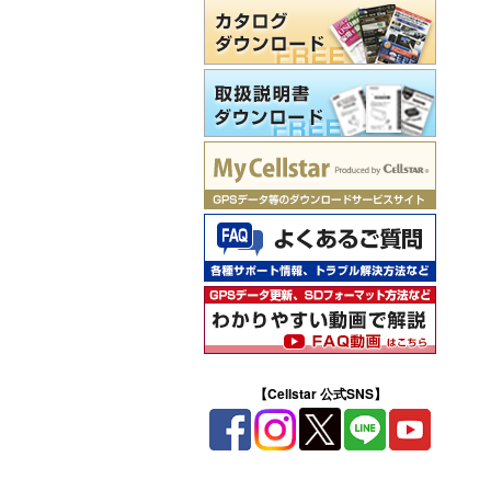
【Cellstar 公式SNS】