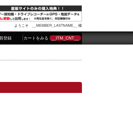
ようこそ
__MEMBER_LASTNAME__
様
員登録
カートをみる
__ITM_CNT__