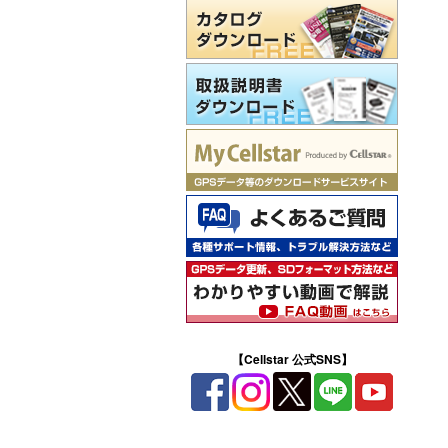
【Cellstar 公式SNS】