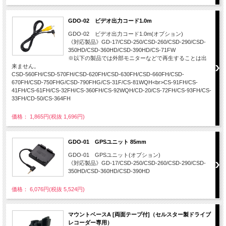
GDO-02 ビデオ出力コード1.0m
GDO-02 ビデオ出力コード1.0m(オプション)
《対応製品》GD-17/CSD-250/CSD-260/CSD-290/CSD-
350HD/CSD-360HD/CSD-390HD/CS-71FW
※以下の製品では外部モニターなどで再生することは出
来ません。
CSD-560FH/CSD-570FH/CSD-620FH/CSD-630FH/CSD-660FH/CSD-
670FH/CSD-750FHG/CSD-790FHG/CS-31F/CS-81WQH<br>CS-91FH/CS-
41FH/CS-61FH/CS-32FH/CS-360FH/CS-92WQH/CD-20/CS-72FH/CS-93FH/CS-
33FH/CD-50/CS-364FH
価格： 1,865円(税抜 1,696円)
GDO-01 GPSユニット 85mm
GDO-01 GPSユニット(オプション)
《対応製品》GD-17/CSD-250/CSD-260/CSD-290/CSD-
350HD/CSD-360HD/CSD-390HD
価格： 6,076円(税抜 5,524円)
マウントベースA [両面テープ付]（セルスター製ドライブ
レコーダー専用）