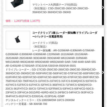
マウントベースA [両面テープ付](部品)
《対応製品》CSD-250/CSD-260/CSD-290/CSD-
350HD/CSD-360HD/CSD-390HD
価格： 1,283円(税抜 1,167円)
コードクリップ 1個 (レーダー探知機/ドライブレコーダ
ー/バッテリー充電器専用)
コードクリップ(部品)
《対応製品》
レーダー探知機：AR-G20M/AR-G30M/AR-G70M/AR-
G200M/AR-G300M/AR-G900M/AR-131RM/AR-161GM/AR-191GM/AR-
262GM/AR-292GM/AR-363GM/AR-393GM/AR-W61GM/AR-31RM/AR-
W91GM/AR-W63GM/AR-W93GM/AR-W65GM/AR-5/AR-7/AR-8/AR-6/AR-555
AR-G40S/AR-G700S/AR-373GS/VA-530S/VA-550S/VA-555S
ドライブレコーダー：GD-17/CSD-250/CSD-260/CSD-290/CSD-350HD/CSD-
360HD/CSD-390HD/CSD-500FHR/CSD-560FH/CSD-570FH/CSD-600FHR/CSD-
610FHR/CSD-620FH/CSD-630FH/CSD-660FH/CSD-670FH/CSD-690FHR/CSD-
750FHG/CSD-790FHG/CS-11FH/CS-21FH/CS-31F/CS-81WQH/CS-91FH/CS-
41FH/CS-51FR/CS-61FH/CS-32FH/CS-360FH/CS-71FW/CS-92WQH/CD-
20/CS-361FHT/CD-30/CS-72FH/CS-52FRW/CS-53FH/CS-93FH/CD-50/CS-
23FH/CS-33FH/CA-D01D/RD-40/RD-60/CS-24FB/CS-54FH/CS-363FH/CS-
364FH/CS-691FH/CS-E200/GAL-01SP/GAL-02MP
デジタルインナーミラー：CS-1000SM/DM-10/CS-2000SM
バッテリー充電器：SB-300/SB-700