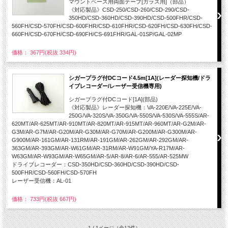
マウントベース用両面テープ[ガラス用]（部品）
《対応製品》CSD-250/CSD-260/CSD-290/CSD-
350HD/CSD-360HD/CSD-390HD/CSD-500FHR/CSD-
560FH/CSD-570FH/CSD-600FHR/CSD-610FHR/CSD-620FH/CSD-630FH/CSD-
660FH/CSD-670FH/CSD-690FH/CS-691FHR/GAL-01SP/GAL-02MP
価格： 367円(税抜 334円)
シガープラグ付DCコード4.5m[1A](レーダー探知機/ドラ
イブレコーダー/レーザー受信機専用)
シガープラグ付DCコード[1A](部品)
《対応製品》レーダー探知機：VA-220E/VA-225E/VA-
250G/VA-320S/VA-350G/VA-550S/VA-530S/VA-555S/AR-
620MT/AR-625MT/AR-910MT/AR-820MT/AR-915MT/AR-960MT/AR-G2M/AR-
G3M/AR-G7M/AR-G20M/AR-G30M/AR-G70M/AR-G200M/AR-G300M/AR-
G900M/AR-161GM/AR-131RM/AR-191GM/AR-262GM/AR-292GM/AR-
363GM/AR-393GM/AR-W61GM/AR-31RM/AR-W91GM/YA-R17M/AR-
W63GM/AR-W93GM/AR-W65GM/AR-5/AR-8/AR-6/AR-555/AR-525MW
ドライブレコーダー：CSD-350HD/CSD-360HD/CSD-390HD/CSD-
500FHR/CSD-560FH/CSD-570FH
レーザー受信機：AL-01
価格： 733円(税抜 667円)
1 / 1ページ
（全12件）