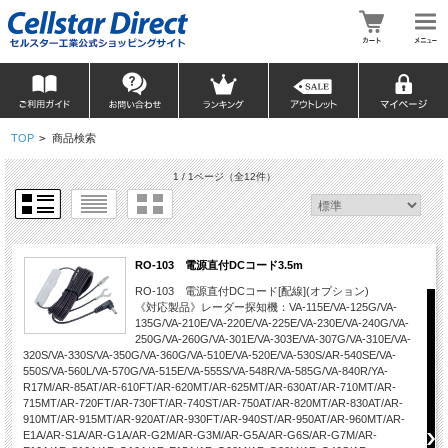
TOP
>
商品検索
1 / 1ページ
（全12件）
RO-103 電源直付DCコード3.5m
RO-103 電源直付DCコード[配線](オプション)
《対応製品》レーダー探知機：VA-115E/VA-125G/VA-
135G/VA-210E/VA-220E/VA-225E/VA-230E/VA-240G/VA-
250G/VA-260G/VA-301E/VA-303E/VA-307G/VA-310E/VA-
320S/VA-330S/VA-350G/VA-360G/VA-510E/VA-520E/VA-530S/AR-540SE/VA-
550S/VA-560L/VA-570G/VA-515E/VA-555S/VA-548R/VA-585G/VA-840R/YA-
R17M/AR-85AT/AR-610FT/AR-620MT/AR-625MT/AR-630AT/AR-710MT/AR-
715MT/AR-720FT/AR-730FT/AR-740ST/AR-750AT/AR-820MT/AR-830AT/AR-
910MT/AR-915MT/AR-920AT/AR-930FT/AR-940ST/AR-950AT/AR-960MT/AR-
E1A/AR-S1A/AR-G1A/AR-G2M/AR-G3M/AR-G5A/AR-G6S/AR-G7M/AR-