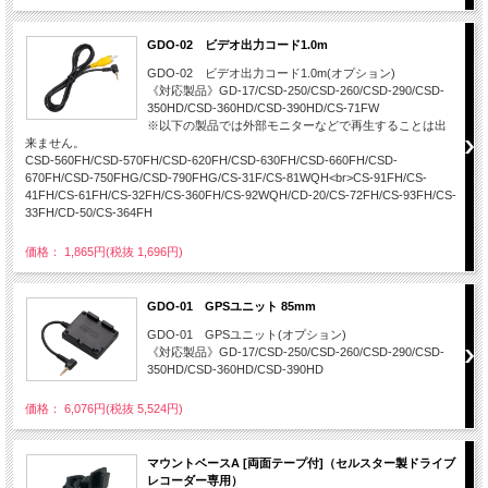
GDO-02 ビデオ出力コード1.0m
GDO-02 ビデオ出力コード1.0m(オプション)
《対応製品》GD-17/CSD-250/CSD-260/CSD-290/CSD-
350HD/CSD-360HD/CSD-390HD/CS-71FW
※以下の製品では外部モニターなどで再生することは出
来ません。
CSD-560FH/CSD-570FH/CSD-620FH/CSD-630FH/CSD-660FH/CSD-
670FH/CSD-750FHG/CSD-790FHG/CS-31F/CS-81WQH<br>CS-91FH/CS-
41FH/CS-61FH/CS-32FH/CS-360FH/CS-92WQH/CD-20/CS-72FH/CS-93FH/CS-
33FH/CD-50/CS-364FH
価格： 1,865円(税抜 1,696円)
GDO-01 GPSユニット 85mm
GDO-01 GPSユニット(オプション)
《対応製品》GD-17/CSD-250/CSD-260/CSD-290/CSD-
350HD/CSD-360HD/CSD-390HD
価格： 6,076円(税抜 5,524円)
マウントベースA [両面テープ付]（セルスター製ドライブ
レコーダー専用）