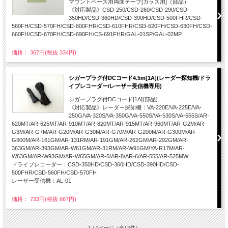
マウントベース用両面テープ[ガラス用]（部品）
《対応製品》CSD-250/CSD-260/CSD-290/CSD-
350HD/CSD-360HD/CSD-390HD/CSD-500FHR/CSD-
560FH/CSD-570FH/CSD-600FHR/CSD-610FHR/CSD-620FH/CSD-630FH/CSD-
660FH/CSD-670FH/CSD-690FH/CS-691FHR/GAL-01SP/GAL-02MP
価格： 367円(税抜 334円)
シガープラグ付DCコード4.5m[1A](レーダー探知機/ドラ
イブレコーダー/レーザー受信機専用)
シガープラグ付DCコード[1A](部品)
《対応製品》レーダー探知機：VA-220E/VA-225E/VA-
250G/VA-320S/VA-350G/VA-550S/VA-530S/VA-555S/AR-
620MT/AR-625MT/AR-910MT/AR-820MT/AR-915MT/AR-960MT/AR-G2M/AR-
G3M/AR-G7M/AR-G20M/AR-G30M/AR-G70M/AR-G200M/AR-G300M/AR-
G900M/AR-161GM/AR-131RM/AR-191GM/AR-262GM/AR-292GM/AR-
363GM/AR-393GM/AR-W61GM/AR-31RM/AR-W91GM/YA-R17M/AR-
W63GM/AR-W93GM/AR-W65GM/AR-5/AR-8/AR-6/AR-555/AR-525MW
ドライブレコーダー：CSD-350HD/CSD-360HD/CSD-390HD/CSD-
500FHR/CSD-560FH/CSD-570FH
レーザー受信機：AL-01
価格： 733円(税抜 667円)
1 / 1ページ
（全12件）