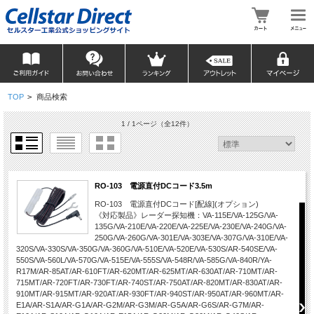
TOP
>
商品検索
1 / 1ページ
（全12件）
RO-103 電源直付DCコード3.5m
RO-103 電源直付DCコード[配線](オプション)
《対応製品》レーダー探知機：VA-115E/VA-125G/VA-
135G/VA-210E/VA-220E/VA-225E/VA-230E/VA-240G/VA-
250G/VA-260G/VA-301E/VA-303E/VA-307G/VA-310E/VA-
320S/VA-330S/VA-350G/VA-360G/VA-510E/VA-520E/VA-530S/AR-540SE/VA-
550S/VA-560L/VA-570G/VA-515E/VA-555S/VA-548R/VA-585G/VA-840R/YA-
R17M/AR-85AT/AR-610FT/AR-620MT/AR-625MT/AR-630AT/AR-710MT/AR-
715MT/AR-720FT/AR-730FT/AR-740ST/AR-750AT/AR-820MT/AR-830AT/AR-
910MT/AR-915MT/AR-920AT/AR-930FT/AR-940ST/AR-950AT/AR-960MT/AR-
E1A/AR-S1A/AR-G1A/AR-G2M/AR-G3M/AR-G5A/AR-G6S/AR-G7M/AR-