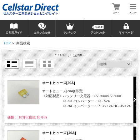
TOP
>
商品検索
1 / 1ページ
（全2件）
オートヒューズ[20A]
オートヒューズ[20A](部品)
《対応製品》バッテリー充電器：CV-2000/CV-3000
DC/DCコンバーター：DC-524
DC/ACインバーター：PI-350-24/HG-350-24
価格： 183円(税抜 167円)
オートヒューズ [40A]