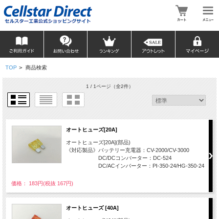
TOP
>
商品検索
1 / 1ページ
（全2件）
オートヒューズ[20A]
オートヒューズ[20A](部品)
《対応製品》バッテリー充電器：CV-2000/CV-3000
DC/DCコンバーター：DC-524
DC/ACインバーター：PI-350-24/HG-350-24
価格： 183円(税抜 167円)
オートヒューズ [40A]