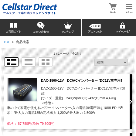
TOP
>
商品検索
1 / 1ページ
（全2件）
DAC-1500-12V DC/ACインバーター [DC12V車専用］
DAC-1500-12V DC/ACインバーター [DC12V車専用](製
品)
[サイズ・重量] 240(W)×80(H)×432(D)mm 4,470g
＜特徴＞
車の中で家電が使える/パワーインバーター/入力電流値/電圧値を10連LEDで表
示！/最大入力電流185A/定格出力 1,200W 最大出力 1,500W
価格： 87,780円(税抜 79,800円)