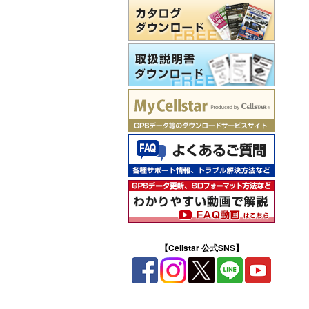
【Cellstar 公式SNS】