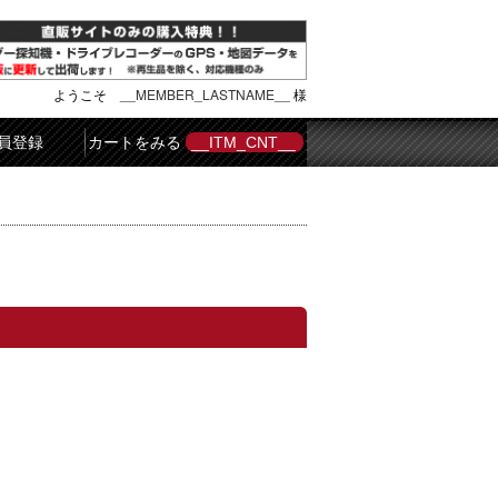
ようこそ
__MEMBER_LASTNAME__
様
員登録
カートをみる
__ITM_CNT__