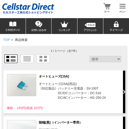
TOP
>
商品検索
1 / 1ページ
（全7件）
オートヒューズ[15A]
オートヒューズ[15A](部品)
《対応製品》バッテリー充電器：SV-100T
DC/DCコンバーター：DC-516
DC/ACインバーター：HG-250-24
価格： 183円(税抜 167円)
陸端[黒]（インバーター専用）