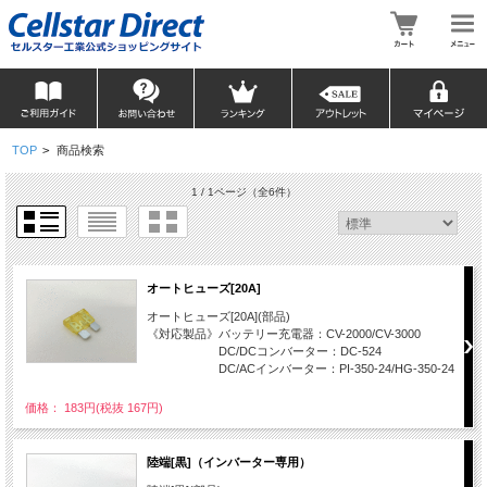
TOP
>
商品検索
1 / 1ページ
（全6件）
オートヒューズ[20A]
オートヒューズ[20A](部品)
《対応製品》バッテリー充電器：CV-2000/CV-3000
DC/DCコンバーター：DC-524
DC/ACインバーター：PI-350-24/HG-350-24
価格： 183円(税抜 167円)
陸端[黒]（インバーター専用）