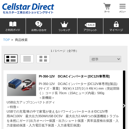
TOP
>
商品検索
1 / 1ページ
（全7件）
PI-350-12V DC/ACインバーター [DC12V車専用]
PI-350-12V DC/ACインバーター [DC12V車専用](製品)
[サイズ・重量] 90(Ｗ)Ｘ137(Ｄ)Ｘ49(Ｈ) mm（突起部除
く）コード長 70cm（15Aヒューズ内蔵）580g
＜新機能＞
USB出力アップ/コンパクトボディ
＜特徴＞
USBでの充電/車の中で家電が使える/パワーインバーターネオ/DC12V専
用/AC100V 最大出力350W/USB DC5V 最大出力2.4A/6つの保護機能トラブル
を未然にガード(出力オーバー保護・出力ショート保護・異常温度検出保護・入
力逆接続保護・入力電圧低下保護・入力過電圧保護)