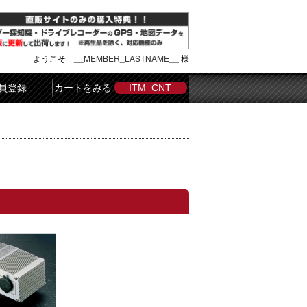
ようこそ
__MEMBER_LASTNAME__
様
員登録
カートをみる
__ITM_CNT__