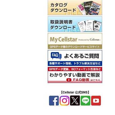
【Cellstar 公式SNS】