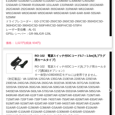
E10A/AR-S10A/AR-G10A/AR-E15A/AR-G20M/AR-G30M/AR-G40S/AR-
G50A/AR-G70M/AR-R100A/AR-101LA/AR-131RM/AR-161GM/AR-191GM/AR-
262GM/AR-292GM/AR-363GM/AR-393GM/AR-31RM/AR-W61GM/AR-
W91GM/AR-W63GM/AR-W93GM/AR-W65GM/AR-5/AR-6/AR-8/AR-555/AR-
525MW
ドライブレコーダー：GD-17/CSD-250/CSD-260/CSD-290/CSD-350HD/CSD-
360HD/CSD-390HD/CSD-500FHR/CSD-560FH/CSD-570FH
レーザー受信機：AL-01
GPSレシーバー：GR-99L/GR-129L
価格： 1,027円(税抜 934円)
RO-102 電源スイッチ付DCコード0.7～1.5m[丸プラグ
用カールタイプ]
RO-102 電源スイッチ付DCコード[丸プラグ用カールタ
イプ][配線](オプション)
※一体型のOBDII対応モデルには使用できません。
《対応製品》VA-115E/VA-125G/VA-135G/VA-210E/VA-220E/VA-225E/VA-
230E/VA-240G/VA-250G/VA-260G/VA-301E/VA-303E/VA-307G/VA-310E/VA-
320S/VA-330S/VA-350G/VA-360G/VA-508G/VA-510E/VA-520E/VA-530S/AR-
540SE/VA-550S/VA-560L/VA-570G/VA-515E/VA-555S/VA-548R/VA-585G/VA-
840R/AR-85AT/AR-610FT/AR-620MT/AR-625MT/AR-630AT/AR-710MT/AR-
715MT/AR-720FT/AR-730FT/AR-740ST/AR-750AT/AR-820MT/AR-830AT/AR-
910MT/AR-915MT/AR-920AT/AR-930FT/AR-940ST/AR-950AT/AR-E1A/AR-
S1A/AR-G1A/AR-G2M/AR-G3M/AR-G5A/AR-G6S/AR-G7M/AR-E10A/AR-
S10A/AR-G10A/AR-E15A/AR-G20M/AR-G30M/AR-G40S/AR-G50A/AR-