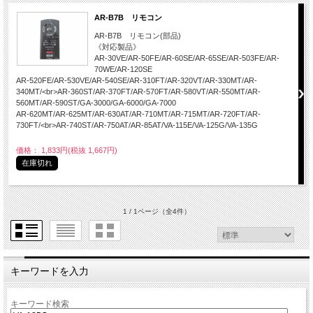
AR-B7B リモコン
AR-B7B リモコン(部品)
《対応製品》
AR-30VE/AR-50FE/AR-60SE/AR-65SE/AR-503FE/AR-
70WE/AR-120SE
AR-520FE/AR-530VE/AR-540SE/AR-310FT/AR-320VT/AR-330MT/AR-
340MT/<br>AR-360ST/AR-370FT/AR-570FT/AR-580VT/AR-550MT/AR-
560MT/AR-590ST/GA-3000/GA-6000/GA-7000
AR-620MT/AR-625MT/AR-630AT/AR-710MT/AR-715MT/AR-720FT/AR-
730FT/<br>AR-740ST/AR-750AT/AR-85AT/VA-115E/VA-125G/VA-135G
価格： 1,833円(税抜 1,667円)
在庫切れ
1 / 1ページ
（全4件）
キーワードを入力
キーワード検索