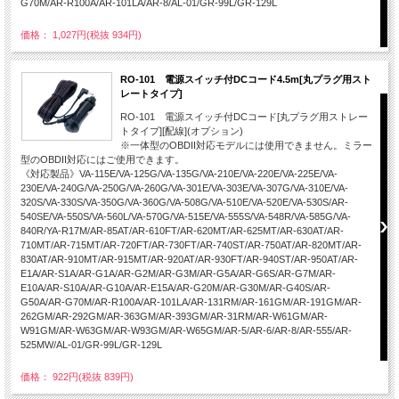
G70M/AR-R100A/AR-101LA/AR-8/AL-01/GR-99L/GR-129L
価格： 1,027円(税抜 934円)
RO-101 電源スイッチ付DCコード4.5m[丸プラグ用スト
レートタイプ]
RO-101 電源スイッチ付DCコード[丸プラグ用ストレー
トタイプ][配線](オプション)
※一体型のOBDII対応モデルには使用できません。ミラー
型のOBDII対応にはご使用できます。
《対応製品》VA-115E/VA-125G/VA-135G/VA-210E/VA-220E/VA-225E/VA-
230E/VA-240G/VA-250G/VA-260G/VA-301E/VA-303E/VA-307G/VA-310E/VA-
320S/VA-330S/VA-350G/VA-360G/VA-508G/VA-510E/VA-520E/VA-530S/AR-
540SE/VA-550S/VA-560L/VA-570G/VA-515E/VA-555S/VA-548R/VA-585G/VA-
840R/YA-R17M/AR-85AT/AR-610FT/AR-620MT/AR-625MT/AR-630AT/AR-
710MT/AR-715MT/AR-720FT/AR-730FT/AR-740ST/AR-750AT/AR-820MT/AR-
830AT/AR-910MT/AR-915MT/AR-920AT/AR-930FT/AR-940ST/AR-950AT/AR-
E1A/AR-S1A/AR-G1A/AR-G2M/AR-G3M/AR-G5A/AR-G6S/AR-G7M/AR-
E10A/AR-S10A/AR-G10A/AR-E15A/AR-G20M/AR-G30M/AR-G40S/AR-
G50A/AR-G70M/AR-R100A/AR-101LA/AR-131RM/AR-161GM/AR-191GM/AR-
262GM/AR-292GM/AR-363GM/AR-393GM/AR-31RM/AR-W61GM/AR-
W91GM/AR-W63GM/AR-W93GM/AR-W65GM/AR-5/AR-6/AR-8/AR-555/AR-
525MW/AL-01/GR-99L/GR-129L
価格： 922円(税抜 839円)