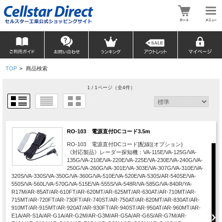
TOP
>
商品検索
1 / 1ページ
（全4件）
RO-103 電源直付DCコード3.5m
RO-103 電源直付DCコード[配線](オプション)
《対応製品》レーダー探知機：VA-115E/VA-125G/VA-
135G/VA-210E/VA-220E/VA-225E/VA-230E/VA-240G/VA-
250G/VA-260G/VA-301E/VA-303E/VA-307G/VA-310E/VA-
320S/VA-330S/VA-350G/VA-360G/VA-510E/VA-520E/VA-530S/AR-540SE/VA-
550S/VA-560L/VA-570G/VA-515E/VA-555S/VA-548R/VA-585G/VA-840R/YA-
R17M/AR-85AT/AR-610FT/AR-620MT/AR-625MT/AR-630AT/AR-710MT/AR-
715MT/AR-720FT/AR-730FT/AR-740ST/AR-750AT/AR-820MT/AR-830AT/AR-
910MT/AR-915MT/AR-920AT/AR-930FT/AR-940ST/AR-950AT/AR-960MT/AR-
E1A/AR-S1A/AR-G1A/AR-G2M/AR-G3M/AR-G5A/AR-G6S/AR-G7M/AR-