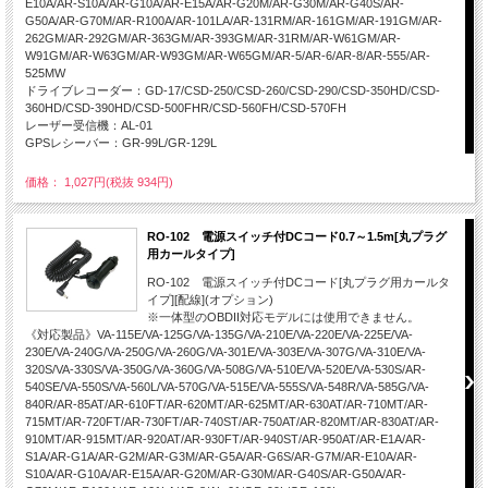
E10A/AR-S10A/AR-G10A/AR-E15A/AR-G20M/AR-G30M/AR-G40S/AR-
G50A/AR-G70M/AR-R100A/AR-101LA/AR-131RM/AR-161GM/AR-191GM/AR-
262GM/AR-292GM/AR-363GM/AR-393GM/AR-31RM/AR-W61GM/AR-
W91GM/AR-W63GM/AR-W93GM/AR-W65GM/AR-5/AR-6/AR-8/AR-555/AR-
525MW
ドライブレコーダー：GD-17/CSD-250/CSD-260/CSD-290/CSD-350HD/CSD-
360HD/CSD-390HD/CSD-500FHR/CSD-560FH/CSD-570FH
レーザー受信機：AL-01
GPSレシーバー：GR-99L/GR-129L
価格： 1,027円(税抜 934円)
RO-102 電源スイッチ付DCコード0.7～1.5m[丸プラグ
用カールタイプ]
RO-102 電源スイッチ付DCコード[丸プラグ用カールタ
イプ][配線](オプション)
※一体型のOBDII対応モデルには使用できません。
《対応製品》VA-115E/VA-125G/VA-135G/VA-210E/VA-220E/VA-225E/VA-
230E/VA-240G/VA-250G/VA-260G/VA-301E/VA-303E/VA-307G/VA-310E/VA-
320S/VA-330S/VA-350G/VA-360G/VA-508G/VA-510E/VA-520E/VA-530S/AR-
540SE/VA-550S/VA-560L/VA-570G/VA-515E/VA-555S/VA-548R/VA-585G/VA-
840R/AR-85AT/AR-610FT/AR-620MT/AR-625MT/AR-630AT/AR-710MT/AR-
715MT/AR-720FT/AR-730FT/AR-740ST/AR-750AT/AR-820MT/AR-830AT/AR-
910MT/AR-915MT/AR-920AT/AR-930FT/AR-940ST/AR-950AT/AR-E1A/AR-
S1A/AR-G1A/AR-G2M/AR-G3M/AR-G5A/AR-G6S/AR-G7M/AR-E10A/AR-
S10A/AR-G10A/AR-E15A/AR-G20M/AR-G30M/AR-G40S/AR-G50A/AR-