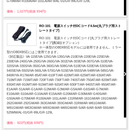
G70M/AR-R100A/AR-101LA/AR-8/AL-01/GR-99L/GR-129L
価格： 1,027円(税抜 934円)
RO-101 電源スイッチ付DCコード4.5m[丸プラグ用スト
レートタイプ]
RO-101 電源スイッチ付DCコード[丸プラグ用ストレー
トタイプ][配線](オプション)
※一体型のOBDII対応モデルには使用できません。ミラー
型のOBDII対応にはご使用できます。
《対応製品》VA-115E/VA-125G/VA-135G/VA-210E/VA-220E/VA-225E/VA-
230E/VA-240G/VA-250G/VA-260G/VA-301E/VA-303E/VA-307G/VA-310E/VA-
320S/VA-330S/VA-350G/VA-360G/VA-508G/VA-510E/VA-520E/VA-530S/AR-
540SE/VA-550S/VA-560L/VA-570G/VA-515E/VA-555S/VA-548R/VA-585G/VA-
840R/YA-R17M/AR-85AT/AR-610FT/AR-620MT/AR-625MT/AR-630AT/AR-
710MT/AR-715MT/AR-720FT/AR-730FT/AR-740ST/AR-750AT/AR-820MT/AR-
830AT/AR-910MT/AR-915MT/AR-920AT/AR-930FT/AR-940ST/AR-950AT/AR-
E1A/AR-S1A/AR-G1A/AR-G2M/AR-G3M/AR-G5A/AR-G6S/AR-G7M/AR-
E10A/AR-S10A/AR-G10A/AR-E15A/AR-G20M/AR-G30M/AR-G40S/AR-
G50A/AR-G70M/AR-R100A/AR-101LA/AR-131RM/AR-161GM/AR-191GM/AR-
262GM/AR-292GM/AR-363GM/AR-393GM/AR-31RM/AR-W61GM/AR-
W91GM/AR-W63GM/AR-W93GM/AR-W65GM/AR-5/AR-6/AR-8/AR-555/AR-
525MW/AL-01/GR-99L/GR-129L
価格： 922円(税抜 839円)