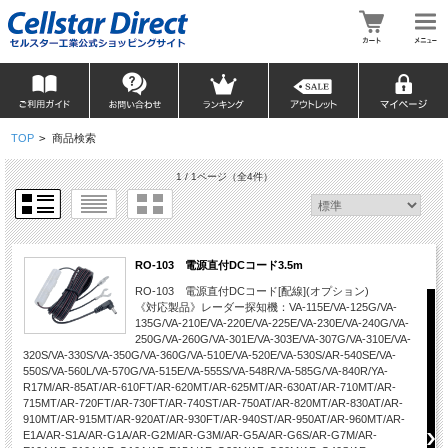
TOP
>
商品検索
1 / 1ページ
（全4件）
RO-103 電源直付DCコード3.5m
RO-103 電源直付DCコード[配線](オプション)
《対応製品》レーダー探知機：VA-115E/VA-125G/VA-
135G/VA-210E/VA-220E/VA-225E/VA-230E/VA-240G/VA-
250G/VA-260G/VA-301E/VA-303E/VA-307G/VA-310E/VA-
320S/VA-330S/VA-350G/VA-360G/VA-510E/VA-520E/VA-530S/AR-540SE/VA-
550S/VA-560L/VA-570G/VA-515E/VA-555S/VA-548R/VA-585G/VA-840R/YA-
R17M/AR-85AT/AR-610FT/AR-620MT/AR-625MT/AR-630AT/AR-710MT/AR-
715MT/AR-720FT/AR-730FT/AR-740ST/AR-750AT/AR-820MT/AR-830AT/AR-
910MT/AR-915MT/AR-920AT/AR-930FT/AR-940ST/AR-950AT/AR-960MT/AR-
E1A/AR-S1A/AR-G1A/AR-G2M/AR-G3M/AR-G5A/AR-G6S/AR-G7M/AR-