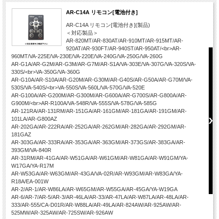
AR-C14A リモコン[電池付き]
AR-C14A リモコン[電池付き](製品)
＜対応製品＞
AR-820MT/AR-830AT/AR-910MT/AR-915MT/AR-
920AT/AR-930FT/AR-940ST/AR-950AT/<br>AR-
960MT/VA-225E/VA-230E/VA-220E/VA-240G/VA-250G/VA-260G
AR-G1A/AR-G2M/AR-G3M/AR-G7M/AR-S1A/VA-303E/VA-307G/VA-320S/VA-
330S/<br>VA-350G/VA-360G
AR-G10A/AR-S10A/AR-G20M/AR-G30M/AR-G40S/AR-G50A/AR-G70M/VA-
530S/VA-540S/<br>VA-550S/VA-560L/VA-570G/VA-520E
AR-G100A/AR-G200M/AR-G300M/AR-G600A/AR-G700S/AR-G800A/AR-
G900M/<br>AR-R100A/VA-548R/VA-555S/VA-578G/VA-585G
AR-121RA/AR-131RM/AR-151GA/AR-161GM/AR-181GA/AR-191GM/AR-
101LA/AR-G800AZ
AR-202GA/AR-222RA/AR-252GA/AR-262GM/AR-282GA/AR-292GM/AR-
181GAZ
AR-303GA/AR-333RA/AR-353GA/AR-363GM/AR-373GS/AR-383GA/AR-
393GM/VA-840R
AR-31RM/AR-41GA/AR-W51GA/AR-W61GM/AR-W81GA/AR-W91GM/YA-
W17GA/YA-R17M
AR-W53GA/AR-W63GM/AR-43GA/VA-02R/AR-W93GM/AR-W83GA/YA-
R18A/EA-001W
AR-2/AR-1/AR-W86LA/AR-W65GM/AR-W55GA/AR-45GA/YA-W19GA
AR-6/AR-7/AR-5/AR-3/AR-46LA/AR-33/AR-47LA/AR-W87LA/AR-48LA/AR-
333/AR-555/CA-D01R/AR-W88LA/AR-49LA/AR-824AW/AR-925AW/AR-
525MW/AR-325AW/AR-725SW/AR-926AW