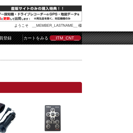
ようこそ
__MEMBER_LASTNAME__
様
員登録
カートをみる
__ITM_CNT__