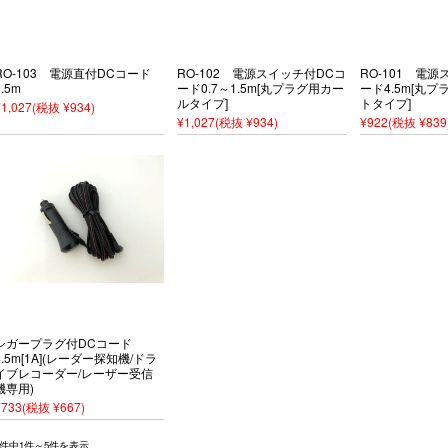
RO-103 電源直付DCコード
RO-102 電源スイッチ付DCコ
RO-101 電
3.5m
ード0.7～1.5m[丸プラグ用カー
ード4.5m[丸
ルタイプ]
トタイプ]
¥1,027
(税抜 ¥934)
¥1,027
(税抜 ¥934)
¥922
(税抜 ¥839
シガープラグ付DCコード
4.5m[1A](レーダー探知機/ドラ
イブレコーダー/レーザー受信
機専用)
¥733
(税抜 ¥667)
5件中1件～5件を表示