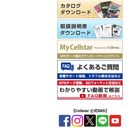
【Cellstar 公式SNS】