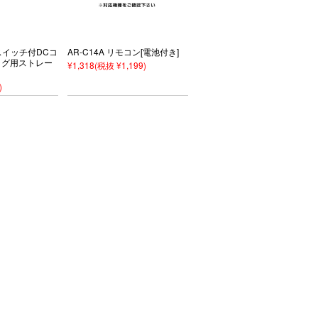
源スイッチ付DCコ
AR-C14A リモコン[電池付き]
プラグ用ストレー
¥1,318
(税抜 ¥1,199)
)