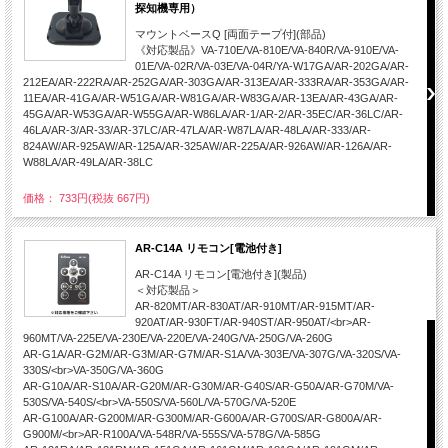
探知機専用）
マウントベースQ [両面テープ付](部品)
《対応製品》VA-710E/VA-810E/VA-840R/VA-910E/VA-
01E/VA-02R/VA-03E/VA-04R/YA-W17GA/AR-202GA/AR-
212EA/AR-222RA/AR-252GA/AR-303GA/AR-313EA/AR-333RA/AR-353GA/AR-
11EA/AR-41GA/AR-W51GA/AR-W81GA/AR-W83GA/AR-13EA/AR-43GA/AR-
45GA/AR-W53GA/AR-W55GA/AR-W86LA/AR-1/AR-2/AR-35EC/AR-36LC/AR-
46LA/AR-3/AR-33/AR-37LC/AR-47LA/AR-W87LA/AR-48LA/AR-333/AR-
824AW/AR-925AW/AR-125A/AR-325AW/AR-225A/AR-926AW/AR-126A/AR-
W88LA/AR-49LA/AR-38LC
価格： 733円(税抜 667円)
AR-C14A リモコン[電池付き]
AR-C14A リモコン[電池付き](製品)
＜対応製品＞
AR-820MT/AR-830AT/AR-910MT/AR-915MT/AR-
920AT/AR-930FT/AR-940ST/AR-950AT/<br>AR-
960MT/VA-225E/VA-230E/VA-220E/VA-240G/VA-250G/VA-260G
AR-G1A/AR-G2M/AR-G3M/AR-G7M/AR-S1A/VA-303E/VA-307G/VA-320S/VA-
330S/<br>VA-350G/VA-360G
AR-G10A/AR-S10A/AR-G20M/AR-G30M/AR-G40S/AR-G50A/AR-G70M/VA-
530S/VA-540S/<br>VA-550S/VA-560L/VA-570G/VA-520E
AR-G100A/AR-G200M/AR-G300M/AR-G600A/AR-G700S/AR-G800A/AR-
G900M/<br>AR-R100A/VA-548R/VA-555S/VA-578G/VA-585G