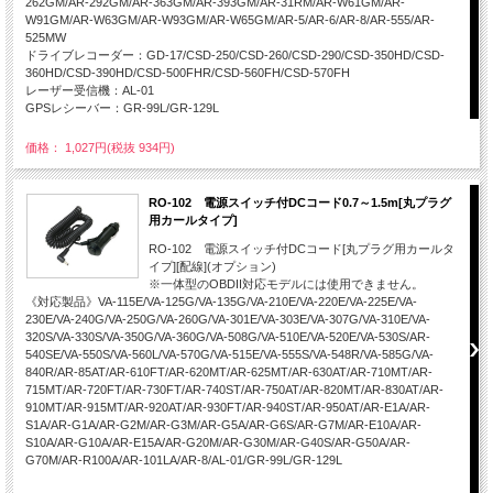
262GM/AR-292GM/AR-363GM/AR-393GM/AR-31RM/AR-W61GM/AR-
W91GM/AR-W63GM/AR-W93GM/AR-W65GM/AR-5/AR-6/AR-8/AR-555/AR-
525MW
ドライブレコーダー：GD-17/CSD-250/CSD-260/CSD-290/CSD-350HD/CSD-
360HD/CSD-390HD/CSD-500FHR/CSD-560FH/CSD-570FH
レーザー受信機：AL-01
GPSレシーバー：GR-99L/GR-129L
価格： 1,027円(税抜 934円)
RO-102 電源スイッチ付DCコード0.7～1.5m[丸プラグ
用カールタイプ]
RO-102 電源スイッチ付DCコード[丸プラグ用カールタ
イプ][配線](オプション)
※一体型のOBDII対応モデルには使用できません。
《対応製品》VA-115E/VA-125G/VA-135G/VA-210E/VA-220E/VA-225E/VA-
230E/VA-240G/VA-250G/VA-260G/VA-301E/VA-303E/VA-307G/VA-310E/VA-
320S/VA-330S/VA-350G/VA-360G/VA-508G/VA-510E/VA-520E/VA-530S/AR-
540SE/VA-550S/VA-560L/VA-570G/VA-515E/VA-555S/VA-548R/VA-585G/VA-
840R/AR-85AT/AR-610FT/AR-620MT/AR-625MT/AR-630AT/AR-710MT/AR-
715MT/AR-720FT/AR-730FT/AR-740ST/AR-750AT/AR-820MT/AR-830AT/AR-
910MT/AR-915MT/AR-920AT/AR-930FT/AR-940ST/AR-950AT/AR-E1A/AR-
S1A/AR-G1A/AR-G2M/AR-G3M/AR-G5A/AR-G6S/AR-G7M/AR-E10A/AR-
S10A/AR-G10A/AR-E15A/AR-G20M/AR-G30M/AR-G40S/AR-G50A/AR-
G70M/AR-R100A/AR-101LA/AR-8/AL-01/GR-99L/GR-129L