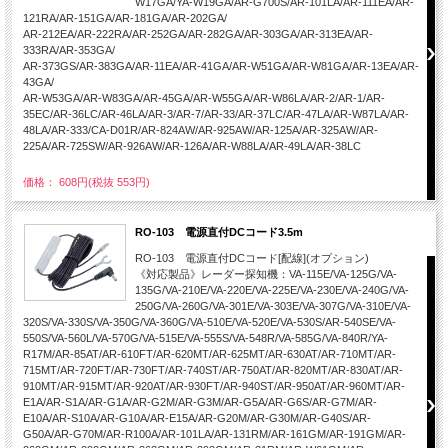
W17GA/YA-W19GA/AR-G700S/AR-101LA/AR-111EA/AR-
121RA/AR-151GA/AR-181GA/AR-202GA/
AR-212EA/AR-222RA/AR-252GA/AR-282GA/AR-303GA/AR-313EA/AR-
333RA/AR-353GA/
AR-373GS/AR-383GA/AR-11EA/AR-41GA/AR-W51GA/AR-W81GA/AR-13EA/AR-
43GA/
AR-W53GA/AR-W83GA/AR-45GA/AR-W55GA/AR-W86LA/AR-2/AR-1/AR-
35EC/AR-36LC/AR-46LA/AR-3/AR-7/AR-33/AR-37LC/AR-47LA/AR-W87LA/AR-
48LA/AR-333/CA-D01R/AR-824AW/AR-925AW/AR-125A/AR-325AW/AR-
225A/AR-725SW/AR-926AW/AR-126A/AR-W88LA/AR-49LA/AR-38LC
価格： 608円(税抜 553円)
RO-103 電源直付DCコード3.5m
RO-103 電源直付DCコード[配線](オプション)
《対応製品》レーダー探知機：VA-115E/VA-125G/VA-
135G/VA-210E/VA-220E/VA-225E/VA-230E/VA-240G/VA-
250G/VA-260G/VA-301E/VA-303E/VA-307G/VA-310E/VA-
320S/VA-330S/VA-350G/VA-360G/VA-510E/VA-520E/VA-530S/AR-540SE/VA-
550S/VA-560L/VA-570G/VA-515E/VA-555S/VA-548R/VA-585G/VA-840R/YA-
R17M/AR-85AT/AR-610FT/AR-620MT/AR-625MT/AR-630AT/AR-710MT/AR-
715MT/AR-720FT/AR-730FT/AR-740ST/AR-750AT/AR-820MT/AR-830AT/AR-
910MT/AR-915MT/AR-920AT/AR-930FT/AR-940ST/AR-950AT/AR-960MT/AR-
E1A/AR-S1A/AR-G1A/AR-G2M/AR-G3M/AR-G5A/AR-G6S/AR-G7M/AR-
E10A/AR-S10A/AR-G10A/AR-E15A/AR-G20M/AR-G30M/AR-G40S/AR-
G50A/AR-G70M/AR-R100A/AR-101LA/AR-131RM/AR-161GM/AR-191GM/AR-