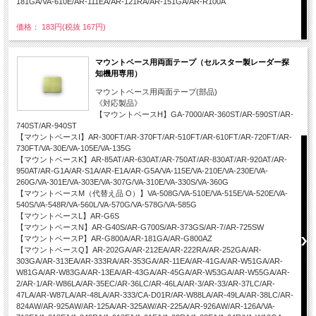
181GA/VA-610E/AR-111EA/AR-121RA/AR-151GA/AR-R100A
価格： 183円(税抜 167円)
マウントベース用両面テープ（セルスター製レーダー探
知機用専用）
マウントベース用両面テープ(部品)
《対応製品》
【マウントベースH】GA-7000/AR-360ST/AR-590ST/AR-
740ST/AR-940ST
【マウントベースI】AR-300FT/AR-370FT/AR-510FT/AR-610FT/AR-720FT/AR-
730FT/VA-30E/VA-105E/VA-135G
【マウントベースK】AR-85AT/AR-630AT/AR-750AT/AR-830AT/AR-920AT/AR-
950AT/AR-G1A/AR-S1A/AR-E1A/AR-G5A/VA-115E/VA-210E/VA-230E/VA-
260G/VA-301E/VA-303E/VA-307G/VA-310E/VA-330S/VA-360G
【マウントベースM（代替え品 O）】VA-508G/VA-510E/VA-515E/VA-520E/VA-
540S/VA-548R/VA-560L/VA-570G/VA-578G/VA-585G
【マウントベースL】AR-G6S
【マウントベースN】AR-G40S/AR-G700S/AR-373GS/AR-7/AR-725SW
【マウントベースP】AR-G800A/AR-181GA/AR-G800AZ
【マウントベースQ】AR-202GA/AR-212EA/AR-222RA/AR-252GA/AR-
303GA/AR-313EA/AR-333RA/AR-353GA/AR-11EA/AR-41GA/AR-W51GA/AR-
W81GA/AR-W83GA/AR-13EA/AR-43GA/AR-45GA/AR-W53GA/AR-W55GA/AR-
2/AR-1/AR-W86LA/AR-35EC/AR-36LC/AR-46LA/AR-3/AR-33/AR-37LC/AR-
47LA/AR-W87LA/AR-48LA/AR-333/CA-D01R/AR-W88LA/AR-49LA/AR-38LC/AR-
824AW/AR-925AW/AR-125A/AR-325AW/AR-225A/AR-926AW/AR-126A/VA-