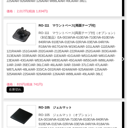
225A/AR-926AW/AR-126A/AR-W88LA/AR-49LA/AR-38LC
価格： 2,017円(税抜 1,834円)
RO-111 マウントベース[両面テープ付]
RO-111 マウントベース[両面テープ付]（オプション）
《対応製品》EA-001W/VA-610E/VA-710E/VA-810E/VA-
840R/VA-910E/VA-01E/VA-02R/VA-03E/VA-04R/YA-
R18A/YA-W17GA/YA-W19GA/AR-101LA/AR-111EA/AR-
121RA/AR-151GA/AR-202GA/AR-212EA/AR-222RA/AR-252GA/AR-303GA/AR-
313EA/AR-333RA/AR-353GA/AR-11EA/AR-41GA/AR-W51GA/AR-W81GA/AR-
13EA/AR-43GA/AR-W53GA/AR-W83GA/AR-45GA/AR-W55GA/R-W86LA/AR-
1/AR-2/AR-35EC/AR-36LC/AR-46LA/AR-3/AR-33/AR-37LC/AR-47LA/AR-
W87LA/AR-48LA/AR-333/CA-D01R/AR-824AW/AR-925AW/AR-125A/AR-
325AW/AR-225A/AR-926AW/AR-126A/AR-W88LA/AR-49LA/AR-38LC
価格： 815円(税抜 741円)
在庫切れ
RO-105 ジェルマット
RO-105 ジェルマット（オプション）
EA-001W/VA-610E/VA-710E/VA-810E/VA-840R/VA-
910E/VA-01E/VA-02R/VA-03E/VA-04R/YA-R18A/YA-