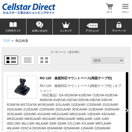
TOP
>
商品検索
1 / 1ページ
（全10件）
RO-120 曲面対応マウントベース[両面テープ付]
RO-120 曲面対応マウントベース[両面テープ付]（オプ
ション）
《対応製品》EA-001W/VA-610E/VA-710E/VA-810E/VA-
840R/VA-910E/VA-01E/VA-02R/VA-03E/VA-04R/YA-
R18A/YA-W17GA/YA-W19GA/AR-101LA/AR-111EA/AR-121RA/AR-151GA/AR-
202GA/AR-212EA/AR-222RA/AR-252GA/AR-303GA/AR-313EA/AR-333RA/AR-
353GA/AR-11EA/AR-41GA/AR-W51GA/AR-W81GA/AR-13EA/AR-43GA/AR-
W53GA/AR-W83GA/AR-45GA/AR-W55GA/AAR-W86LA/AR-1/AR-2/AR-
35EC/AR-36LC/AR-46LA/AR-3/AR-33/AR-37LC/AR-47LA/AR-W87LA/AR-
48LA/AR-333/CA-D01R/AR-824AW/AR-925AW/AR-125A/AR-325AW/AR-