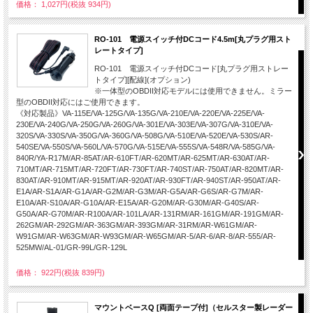
価格： 1,027円(税抜 934円)
RO-101 電源スイッチ付DCコード4.5m[丸プラグ用スト
レートタイプ]
RO-101 電源スイッチ付DCコード[丸プラグ用ストレー
トタイプ][配線](オプション)
※一体型のOBDII対応モデルには使用できません。ミラー
型のOBDII対応にはご使用できます。
《対応製品》VA-115E/VA-125G/VA-135G/VA-210E/VA-220E/VA-225E/VA-
230E/VA-240G/VA-250G/VA-260G/VA-301E/VA-303E/VA-307G/VA-310E/VA-
320S/VA-330S/VA-350G/VA-360G/VA-508G/VA-510E/VA-520E/VA-530S/AR-
540SE/VA-550S/VA-560L/VA-570G/VA-515E/VA-555S/VA-548R/VA-585G/VA-
840R/YA-R17M/AR-85AT/AR-610FT/AR-620MT/AR-625MT/AR-630AT/AR-
710MT/AR-715MT/AR-720FT/AR-730FT/AR-740ST/AR-750AT/AR-820MT/AR-
830AT/AR-910MT/AR-915MT/AR-920AT/AR-930FT/AR-940ST/AR-950AT/AR-
E1A/AR-S1A/AR-G1A/AR-G2M/AR-G3M/AR-G5A/AR-G6S/AR-G7M/AR-
E10A/AR-S10A/AR-G10A/AR-E15A/AR-G20M/AR-G30M/AR-G40S/AR-
G50A/AR-G70M/AR-R100A/AR-101LA/AR-131RM/AR-161GM/AR-191GM/AR-
262GM/AR-292GM/AR-363GM/AR-393GM/AR-31RM/AR-W61GM/AR-
W91GM/AR-W63GM/AR-W93GM/AR-W65GM/AR-5/AR-6/AR-8/AR-555/AR-
525MW/AL-01/GR-99L/GR-129L
価格： 922円(税抜 839円)
マウントベースQ [両面テープ付]（セルスター製レーダー