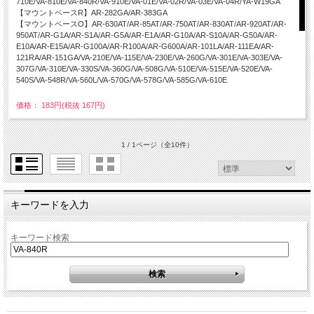
710E/VA-810E/VA-840R/VA-910E/VA-01E/VA-02R/VA-03E/VA-04R/YA-W19GA
【マウントベースR】AR-282GA/AR-383GA
【マウントベースO】AR-630AT/AR-85AT/AR-750AT/AR-830AT/AR-920AT/AR-
950AT/AR-G1A/AR-S1A/AR-G5A/AR-E1A/AR-G10A/AR-S10A/AR-G50A/AR-
E10A/AR-E15A/AR-G100A/AR-R100A/AR-G600A/AR-101LA/AR-111EA/AR-
121RA/AR-151GA/VA-210E/VA-115E/VA-230E/VA-260G/VA-301E/VA-303E/VA-
307G/VA-310E/VA-330S/VA-360G/VA-508G/VA-510E/VA-515E/VA-520E/VA-
540S/VA-548R/VA-560L/VA-570G/VA-578G/VA-585G/VA-610E
価格： 183円(税抜 167円)
1 / 1ページ
（全10件）
キーワードを入力
キーワード検索