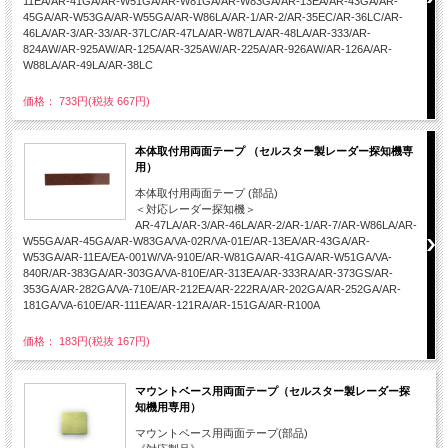
11EA/AR-41GA/AR-W51GA/AR-W81GA/AR-W83GA/AR-13EA/AR-43GA/AR-
45GA/AR-W53GA/AR-W55GA/AR-W86LA/AR-1/AR-2/AR-35EC/AR-36LC/AR-
46LA/AR-3/AR-33/AR-37LC/AR-47LA/AR-W87LA/AR-48LA/AR-333/AR-
824AW/AR-925AW/AR-125A/AR-325AW/AR-225A/AR-926AW/AR-126A/AR-
W88LA/AR-49LA/AR-38LC
価格： 733円(税抜 667円)
本体取付用両面テープ （セルスター製レーダー探知機専
用）
本体取付用両面テープ (部品)
＜対応レーダー探知機＞
AR-47LA/AR-3/AR-46LA/AR-2/AR-1/AR-7/AR-W86LA/AR-
W55GA/AR-45GA/AR-W83GA/VA-02R/VA-01E/AR-13EA/AR-43GA/AR-
W53GA/AR-11EA/EA-001W/VA-910E/AR-W81GA/AR-41GA/AR-W51GA/VA-
840R/AR-383GA/AR-303GA/VA-810E/AR-313EA/AR-333RA/AR-373GS/AR-
353GA/AR-282GA/VA-710E/AR-212EA/AR-222RA/AR-202GA/AR-252GA/AR-
181GA/VA-610E/AR-111EA/AR-121RA/AR-151GA/AR-R100A
価格： 183円(税抜 167円)
マウントベース用両面テープ（セルスター製レーダー探
知機用専用）
マウントベース用両面テープ(部品)