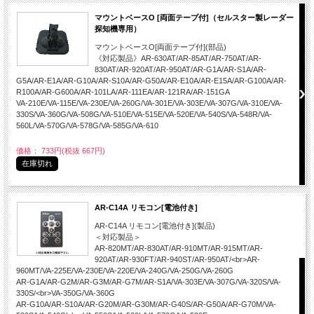
マウントベースO [両面テープ付]（セルスター製レーダー
探知機専用）
マウントベースO[両面テープ付](部品)
《対応製品》AR-630AT/AR-85AT/AR-750AT/AR-
830AT/AR-920AT/AR-950AT/AR-G1A/AR-S1A/AR-
G5A/AR-E1A/AR-G10A/AR-S10A/AR-G50A/AR-E10A/AR-E15A/AR-G100A/AR-
R100A/AR-G600A/AR-101LA/AR-111EA/AR-121RA/AR-151GA
VA-210E/VA-115E/VA-230E/VA-260G/VA-301E/VA-303E/VA-307G/VA-310E/VA-
330S/VA-360G/VA-508G/VA-510E/VA-515E/VA-520E/VA-540S/VA-548R/VA-
560L/VA-570G/VA-578G/VA-585G/VA-610
価格： 733円(税抜 667円)
在庫切れ
AR-C14A リモコン[電池付き]
AR-C14A リモコン[電池付き](製品)
＜対応製品＞
AR-820MT/AR-830AT/AR-910MT/AR-915MT/AR-
920AT/AR-930FT/AR-940ST/AR-950AT/<br>AR-
960MT/VA-225E/VA-230E/VA-220E/VA-240G/VA-250G/VA-260G
AR-G1A/AR-G2M/AR-G3M/AR-G7M/AR-S1A/VA-303E/VA-307G/VA-320S/VA-
330S/<br>VA-350G/VA-360G
AR-G10A/AR-S10A/AR-G20M/AR-G30M/AR-G40S/AR-G50A/AR-G70M/VA-