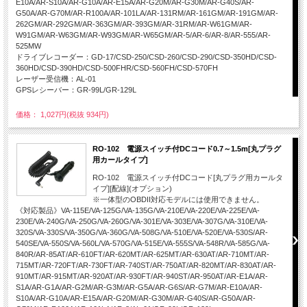
E10A/AR-S10A/AR-G10A/AR-E15A/AR-G20M/AR-G30M/AR-G40S/AR-
G50A/AR-G70M/AR-R100A/AR-101LA/AR-131RM/AR-161GM/AR-191GM/AR-
262GM/AR-292GM/AR-363GM/AR-393GM/AR-31RM/AR-W61GM/AR-
W91GM/AR-W63GM/AR-W93GM/AR-W65GM/AR-5/AR-6/AR-8/AR-555/AR-
525MW
ドライブレコーダー：GD-17/CSD-250/CSD-260/CSD-290/CSD-350HD/CSD-
360HD/CSD-390HD/CSD-500FHR/CSD-560FH/CSD-570FH
レーザー受信機：AL-01
GPSレシーバー：GR-99L/GR-129L
価格： 1,027円(税抜 934円)
RO-102 電源スイッチ付DCコード0.7～1.5m[丸プラグ
用カールタイプ]
RO-102 電源スイッチ付DCコード[丸プラグ用カールタ
イプ][配線](オプション)
※一体型のOBDII対応モデルには使用できません。
《対応製品》VA-115E/VA-125G/VA-135G/VA-210E/VA-220E/VA-225E/VA-
230E/VA-240G/VA-250G/VA-260G/VA-301E/VA-303E/VA-307G/VA-310E/VA-
320S/VA-330S/VA-350G/VA-360G/VA-508G/VA-510E/VA-520E/VA-530S/AR-
540SE/VA-550S/VA-560L/VA-570G/VA-515E/VA-555S/VA-548R/VA-585G/VA-
840R/AR-85AT/AR-610FT/AR-620MT/AR-625MT/AR-630AT/AR-710MT/AR-
715MT/AR-720FT/AR-730FT/AR-740ST/AR-750AT/AR-820MT/AR-830AT/AR-
910MT/AR-915MT/AR-920AT/AR-930FT/AR-940ST/AR-950AT/AR-E1A/AR-
S1A/AR-G1A/AR-G2M/AR-G3M/AR-G5A/AR-G6S/AR-G7M/AR-E10A/AR-
S10A/AR-G10A/AR-E15A/AR-G20M/AR-G30M/AR-G40S/AR-G50A/AR-