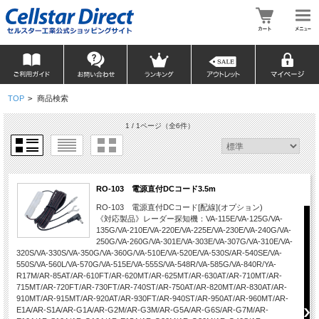
TOP
>
商品検索
1 / 1ページ
（全6件）
RO-103 電源直付DCコード3.5m
RO-103 電源直付DCコード[配線](オプション)
《対応製品》レーダー探知機：VA-115E/VA-125G/VA-
135G/VA-210E/VA-220E/VA-225E/VA-230E/VA-240G/VA-
250G/VA-260G/VA-301E/VA-303E/VA-307G/VA-310E/VA-
320S/VA-330S/VA-350G/VA-360G/VA-510E/VA-520E/VA-530S/AR-540SE/VA-
550S/VA-560L/VA-570G/VA-515E/VA-555S/VA-548R/VA-585G/VA-840R/YA-
R17M/AR-85AT/AR-610FT/AR-620MT/AR-625MT/AR-630AT/AR-710MT/AR-
715MT/AR-720FT/AR-730FT/AR-740ST/AR-750AT/AR-820MT/AR-830AT/AR-
910MT/AR-915MT/AR-920AT/AR-930FT/AR-940ST/AR-950AT/AR-960MT/AR-
E1A/AR-S1A/AR-G1A/AR-G2M/AR-G3M/AR-G5A/AR-G6S/AR-G7M/AR-