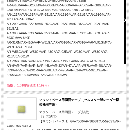
530S/VA-540S/<br>VA-550S/VA-560L/VA-570G/VA-520E
AR-G100A/AR-G200M/AR-G300M/AR-G600A/AR-G700S/AR-G800A/AR-
G900M/<br>AR-R100A/VA-548R/VA-555S/VA-578G/VA-585G
AR-121RA/AR-131RM/AR-151GA/AR-161GM/AR-181GA/AR-191GM/AR-
101LA/AR-G800AZ
AR-202GA/AR-222RA/AR-252GA/AR-262GM/AR-282GA/AR-292GM/AR-
181GAZ
AR-303GA/AR-333RA/AR-353GA/AR-363GM/AR-373GS/AR-383GA/AR-
393GM/VA-840R
AR-31RM/AR-41GA/AR-W51GA/AR-W61GM/AR-W81GA/AR-W91GM/YA-
W17GA/YA-R17M
AR-W53GA/AR-W63GM/AR-43GA/VA-02R/AR-W93GM/AR-W83GA/YA-
R18A/EA-001W
AR-2/AR-1/AR-W86LA/AR-W65GM/AR-W55GA/AR-45GA/YA-W19GA
AR-6/AR-7/AR-5/AR-3/AR-46LA/AR-33/AR-47LA/AR-W87LA/AR-48LA/AR-
333/AR-555/CA-D01R/AR-W88LA/AR-49LA/AR-824AW/AR-925AW/AR-
525MW/AR-325AW/AR-725SW/AR-926AW
価格： 1,318円(税抜 1,199円)
マウントベース用両面テープ（セルスター製レーダー探
知機用専用）
マウントベース用両面テープ(部品)
《対応製品》
【マウントベースH】GA-7000/AR-360ST/AR-590ST/AR-
740ST/AR-940ST