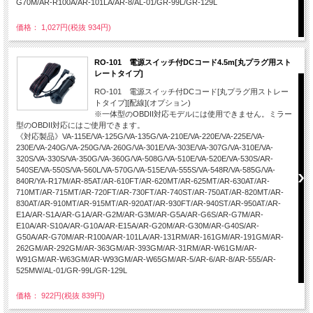
G70M/AR-R100A/AR-101LA/AR-8/AL-01/GR-99L/GR-129L
価格： 1,027円(税抜 934円)
RO-101 電源スイッチ付DCコード4.5m[丸プラグ用スト
レートタイプ]
RO-101 電源スイッチ付DCコード[丸プラグ用ストレー
トタイプ][配線](オプション)
※一体型のOBDII対応モデルには使用できません。ミラー
型のOBDII対応にはご使用できます。
《対応製品》VA-115E/VA-125G/VA-135G/VA-210E/VA-220E/VA-225E/VA-
230E/VA-240G/VA-250G/VA-260G/VA-301E/VA-303E/VA-307G/VA-310E/VA-
320S/VA-330S/VA-350G/VA-360G/VA-508G/VA-510E/VA-520E/VA-530S/AR-
540SE/VA-550S/VA-560L/VA-570G/VA-515E/VA-555S/VA-548R/VA-585G/VA-
840R/YA-R17M/AR-85AT/AR-610FT/AR-620MT/AR-625MT/AR-630AT/AR-
710MT/AR-715MT/AR-720FT/AR-730FT/AR-740ST/AR-750AT/AR-820MT/AR-
830AT/AR-910MT/AR-915MT/AR-920AT/AR-930FT/AR-940ST/AR-950AT/AR-
E1A/AR-S1A/AR-G1A/AR-G2M/AR-G3M/AR-G5A/AR-G6S/AR-G7M/AR-
E10A/AR-S10A/AR-G10A/AR-E15A/AR-G20M/AR-G30M/AR-G40S/AR-
G50A/AR-G70M/AR-R100A/AR-101LA/AR-131RM/AR-161GM/AR-191GM/AR-
262GM/AR-292GM/AR-363GM/AR-393GM/AR-31RM/AR-W61GM/AR-
W91GM/AR-W63GM/AR-W93GM/AR-W65GM/AR-5/AR-6/AR-8/AR-555/AR-
525MW/AL-01/GR-99L/GR-129L
価格： 922円(税抜 839円)