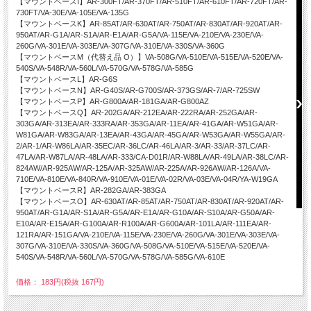
【マウントベースI】AR-300FT/AR-370FT/AR-510FT/AR-610FT/AR-720FT/AR-
730FT/VA-30E/VA-105E/VA-135G
【マウントベースK】AR-85AT/AR-630AT/AR-750AT/AR-830AT/AR-920AT/AR-
950AT/AR-G1A/AR-S1A/AR-E1A/AR-G5A/VA-115E/VA-210E/VA-230E/VA-
260G/VA-301E/VA-303E/VA-307G/VA-310E/VA-330S/VA-360G
【マウントベースM（代替え品 O）】VA-508G/VA-510E/VA-515E/VA-520E/VA-
540S/VA-548R/VA-560L/VA-570G/VA-578G/VA-585G
【マウントベースL】AR-G6S
【マウントベースN】AR-G40S/AR-G700S/AR-373GS/AR-7/AR-725SW
【マウントベースP】AR-G800A/AR-181GA/AR-G800AZ
【マウントベースQ】AR-202GA/AR-212EA/AR-222RA/AR-252GA/AR-
303GA/AR-313EA/AR-333RA/AR-353GA/AR-11EA/AR-41GA/AR-W51GA/AR-
W81GA/AR-W83GA/AR-13EA/AR-43GA/AR-45GA/AR-W53GA/AR-W55GA/AR-
2/AR-1/AR-W86LA/AR-35EC/AR-36LC/AR-46LA/AR-3/AR-33/AR-37LC/AR-
47LA/AR-W87LA/AR-48LA/AR-333/CA-D01R/AR-W88LA/AR-49LA/AR-38LC/AR-
824AW/AR-925AW/AR-125A/AR-325AW/AR-225A/AR-926AW/AR-126A/VA-
710E/VA-810E/VA-840R/VA-910E/VA-01E/VA-02R/VA-03E/VA-04R/YA-W19GA
【マウントベースR】AR-282GA/AR-383GA
【マウントベースO】AR-630AT/AR-85AT/AR-750AT/AR-830AT/AR-920AT/AR-
950AT/AR-G1A/AR-S1A/AR-G5A/AR-E1A/AR-G10A/AR-S10A/AR-G50A/AR-
E10A/AR-E15A/AR-G100A/AR-R100A/AR-G600A/AR-101LA/AR-111EA/AR-
121RA/AR-151GA/VA-210E/VA-115E/VA-230E/VA-260G/VA-301E/VA-303E/VA-
307G/VA-310E/VA-330S/VA-360G/VA-508G/VA-510E/VA-515E/VA-520E/VA-
540S/VA-548R/VA-560L/VA-570G/VA-578G/VA-585G/VA-610E
価格： 183円(税抜 167円)