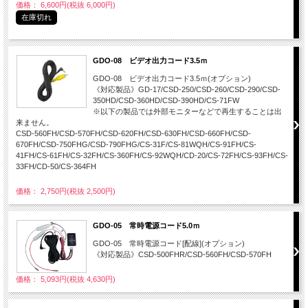
価格： 6,600円(税抜 6,000円)
在庫切れ
GDO-08 ビデオ出力コード3.5ｍ
GDO-08 ビデオ出力コード3.5ｍ(オプション)
《対応製品》GD-17/CSD-250/CSD-260/CSD-290/CSD-
350HD/CSD-360HD/CSD-390HD/CS-71FW
※以下の製品では外部モニターなどで再生することは出
来ません。
CSD-560FH/CSD-570FH/CSD-620FH/CSD-630FH/CSD-660FH/CSD-
670FH/CSD-750FHG/CSD-790FHG/CS-31F/CS-81WQH/CS-91FH/CS-
41FH/CS-61FH/CS-32FH/CS-360FH/CS-92WQH/CD-20/CS-72FH/CS-93FH/CS-
33FH/CD-50/CS-364FH
価格： 2,750円(税抜 2,500円)
GDO-05 常時電源コード5.0ｍ
GDO-05 常時電源コード[配線](オプション)
《対応製品》CSD-500FHR/CSD-560FH/CSD-570FH
価格： 5,093円(税抜 4,630円)