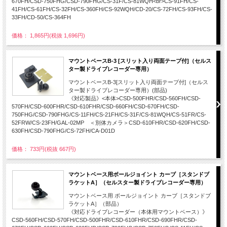
670FH/CSD-750FHG/CSD-790FHG/CS-31F/CS-81WQH<br>CS-91FH/CS-
41FH/CS-61FH/CS-32FH/CS-360FH/CS-92WQH/CD-20/CS-72FH/CS-93FH/CS-
33FH/CD-50/CS-364FH
価格： 1,865円(税抜 1,696円)
マウントベースB-3 [スリット入り両面テープ付]（セルス
ター製ドライブレコーダー専用）
マウントベースB-3[スリット入り両面テープ付]（セルス
ター製ドライブレコーダー専用）(部品)
《対応製品》<本体>CSD-500FHR/CSD-560FH/CSD-
570FH/CSD-600FHR/CSD-610FHR/CSD-660FH/CSD-670FH/CSD-
750FHG/CSD-790FHG/CS-11FH/CS-21FH/CS-31F/CS-81WQH/CS-51FR/CS-
52FRW/CS-23FH/GAL-02MP ＜別体カメラ＞CSD-610FHR/CSD-620FH/CSD-
630FH/CSD-790FHG/CS-72FH/CA-D01D
価格： 733円(税抜 667円)
マウントベース用ボールジョイント カーブ［スタンドブ
ラケットA］（セルスター製ドライブレコーダー専用）
マウントベース用 ボールジョイント カーブ［スタンドブ
ラケットA］（部品）
《対応ドライブレコーダー（本体用マウントベース）》
CSD-560FH/CSD-570FH/CSD-500FHR/CSD-610FHR/CSD-690FHR/CSD-