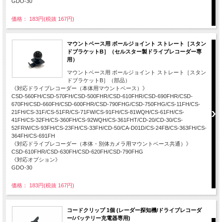
GDO-30
価格： 183円(税抜 167円)
マウントベース用 ボールジョイント ストレート［スタン
ドブラケットB］（セルスター製ドライブレコーダー専
用）
マウントベース用 ボールジョイント ストレート［スタン
ドブラケットB］（部品）
《対応ドライブレコーダー（本体用マウントベース）》
CSD-560FH/CSD-570FH/CSD-500FHR/CSD-610FHR/CSD-690FHR/CSD-
670FH/CSD-660FH/CSD-600FHR/CSD-790FHG/CSD-750FHG/CS-11FH/CS-
21FH/CS-31F/CS-51FR/CS-71FW/CS-91FH/CS-81WQH/CS-61FH/CS-
41FH/CS-32FH/CS-360FH/CS-92WQH/CS-361FHT/CD-20/CD-30/CS-
52FRW/CS-93FH/CS-23FH/CS-33FH/CD-50/CA-D01D/CS-24FB/CS-363FH/CS-
364FH/CS-691FH
《対応ドライブレコーダー（本体・別体カメラ用マウントベース共通）》
CSD-610FHR/CSD-630FH/CSD-620FH/CSD-790FHG
《対応オプション》
GDO-30
価格： 183円(税抜 167円)
コードクリップ 1個 (レーダー探知機/ドライブレコーダ
ー/バッテリー充電器専用)