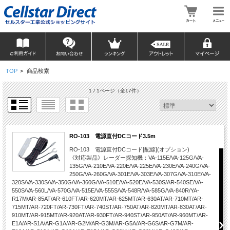
TOP
>
商品検索
1 / 1ページ
（全17件）
RO-103 電源直付DCコード3.5m
RO-103 電源直付DCコード[配線](オプション)
《対応製品》レーダー探知機：VA-115E/VA-125G/VA-
135G/VA-210E/VA-220E/VA-225E/VA-230E/VA-240G/VA-
250G/VA-260G/VA-301E/VA-303E/VA-307G/VA-310E/VA-
320S/VA-330S/VA-350G/VA-360G/VA-510E/VA-520E/VA-530S/AR-540SE/VA-
550S/VA-560L/VA-570G/VA-515E/VA-555S/VA-548R/VA-585G/VA-840R/YA-
R17M/AR-85AT/AR-610FT/AR-620MT/AR-625MT/AR-630AT/AR-710MT/AR-
715MT/AR-720FT/AR-730FT/AR-740ST/AR-750AT/AR-820MT/AR-830AT/AR-
910MT/AR-915MT/AR-920AT/AR-930FT/AR-940ST/AR-950AT/AR-960MT/AR-
E1A/AR-S1A/AR-G1A/AR-G2M/AR-G3M/AR-G5A/AR-G6S/AR-G7M/AR-