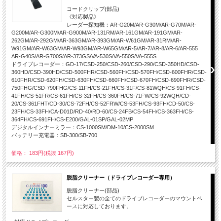
コードクリップ(部品)
《対応製品》
レーダー探知機：AR-G20M/AR-G30M/AR-G70M/AR-
G200M/AR-G300M/AR-G900M/AR-131RM/AR-161GM/AR-191GM/AR-
262GM/AR-292GM/AR-363GM/AR-393GM/AR-W61GM/AR-31RM/AR-
W91GM/AR-W63GM/AR-W93GM/AR-W65GM/AR-5/AR-7/AR-8/AR-6/AR-555
AR-G40S/AR-G700S/AR-373GS/VA-530S/VA-550S/VA-555S
ドライブレコーダー：GD-17/CSD-250/CSD-260/CSD-290/CSD-350HD/CSD-
360HD/CSD-390HD/CSD-500FHR/CSD-560FH/CSD-570FH/CSD-600FHR/CSD-
610FHR/CSD-620FH/CSD-630FH/CSD-660FH/CSD-670FH/CSD-690FHR/CSD-
750FHG/CSD-790FHG/CS-11FH/CS-21FH/CS-31F/CS-81WQH/CS-91FH/CS-
41FH/CS-51FR/CS-61FH/CS-32FH/CS-360FH/CS-71FW/CS-92WQH/CD-
20/CS-361FHT/CD-30/CS-72FH/CS-52FRW/CS-53FH/CS-93FH/CD-50/CS-
23FH/CS-33FH/CA-D01D/RD-40/RD-60/CS-24FB/CS-54FH/CS-363FH/CS-
364FH/CS-691FH/CS-E200/GAL-01SP/GAL-02MP
デジタルインナーミラー：CS-1000SM/DM-10/CS-2000SM
バッテリー充電器：SB-300/SB-700
価格： 183円(税抜 167円)
脱脂クリーナー（ドライブレコーダー専用）
脱脂クリーナー(部品)
セルスター製の全てのドライブレコーダーのマウントベ
ースに対応しております。