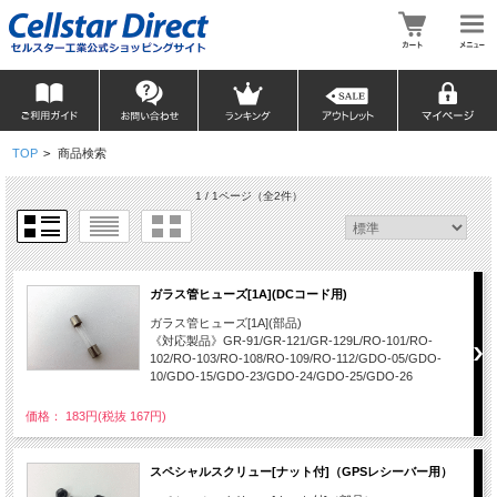
TOP
>
商品検索
1 / 1ページ
（全2件）
ガラス管ヒューズ[1A](DCコード用)
ガラス管ヒューズ[1A](部品)
《対応製品》GR-91/GR-121/GR-129L/RO-101/RO-
102/RO-103/RO-108/RO-109/RO-112/GDO-05/GDO-
10/GDO-15/GDO-23/GDO-24/GDO-25/GDO-26
価格： 183円(税抜 167円)
スペシャルスクリュー[ナット付]（GPSレシーバー用）