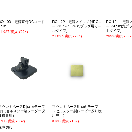
RO-103 電源直付DCコード
RO-102 電源スイッチ付DCコ
RO-101 電
3.5m
ード0.7～1.5m[丸プラグ用カー
ード4.5m[丸
ルタイプ]
トタイプ]
¥1,027
(税抜 ¥934)
¥1,027
(税抜 ¥934)
¥922
(税抜 ¥839
マウントベースK [両面テープ
マウントベース用両面テープ
付]（セルスター製レーダー探
（セルスター製レーダー探知機
知機専用）
用専用）
¥733
(税抜 ¥667)
¥183
(税抜 ¥167)
在庫切れ