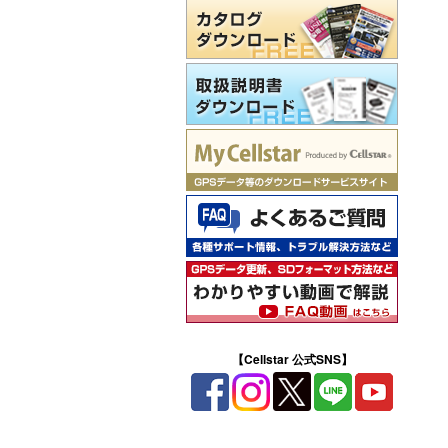
【Cellstar 公式SNS】