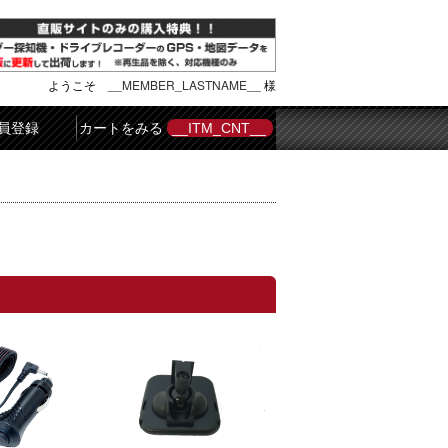
ようこそ
__MEMBER_LASTNAME__
様
員登録
カートをみる
__ITM_CNT__