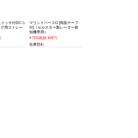
源スイッチ付DCコ
マウントベースO [両面テープ
プラグ用ストレー
付]（セルスター製レーダー探
知機専用）
)
¥733
(税抜 ¥667)
在庫切れ