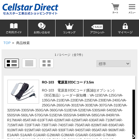
TOP
>
商品検索
1 / 1ページ
（全7件）
RO-103 電源直付DCコード3.5m
RO-103 電源直付DCコード[配線](オプション)
《対応製品》レーダー探知機：VA-115E/VA-125G/VA-
135G/VA-210E/VA-220E/VA-225E/VA-230E/VA-240G/VA-
250G/VA-260G/VA-301E/VA-303E/VA-307G/VA-310E/VA-
320S/VA-330S/VA-350G/VA-360G/VA-510E/VA-520E/VA-530S/AR-540SE/VA-
550S/VA-560L/VA-570G/VA-515E/VA-555S/VA-548R/VA-585G/VA-840R/YA-
R17M/AR-85AT/AR-610FT/AR-620MT/AR-625MT/AR-630AT/AR-710MT/AR-
715MT/AR-720FT/AR-730FT/AR-740ST/AR-750AT/AR-820MT/AR-830AT/AR-
910MT/AR-915MT/AR-920AT/AR-930FT/AR-940ST/AR-950AT/AR-960MT/AR-
E1A/AR-S1A/AR-G1A/AR-G2M/AR-G3M/AR-G5A/AR-G6S/AR-G7M/AR-