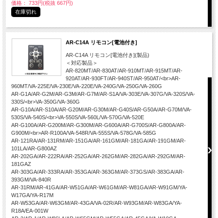
価格： 733円(税抜 667円)
在庫切れ
AR-C14A リモコン[電池付き]
AR-C14A リモコン[電池付き](製品)
＜対応製品＞
AR-820MT/AR-830AT/AR-910MT/AR-915MT/AR-
920AT/AR-930FT/AR-940ST/AR-950AT/<br>AR-
960MT/VA-225E/VA-230E/VA-220E/VA-240G/VA-250G/VA-260G
AR-G1A/AR-G2M/AR-G3M/AR-G7M/AR-S1A/VA-303E/VA-307G/VA-320S/VA-
330S/<br>VA-350G/VA-360G
AR-G10A/AR-S10A/AR-G20M/AR-G30M/AR-G40S/AR-G50A/AR-G70M/VA-
530S/VA-540S/<br>VA-550S/VA-560L/VA-570G/VA-520E
AR-G100A/AR-G200M/AR-G300M/AR-G600A/AR-G700S/AR-G800A/AR-
G900M/<br>AR-R100A/VA-548R/VA-555S/VA-578G/VA-585G
AR-121RA/AR-131RM/AR-151GA/AR-161GM/AR-181GA/AR-191GM/AR-
101LA/AR-G800AZ
AR-202GA/AR-222RA/AR-252GA/AR-262GM/AR-282GA/AR-292GM/AR-
181GAZ
AR-303GA/AR-333RA/AR-353GA/AR-363GM/AR-373GS/AR-383GA/AR-
393GM/VA-840R
AR-31RM/AR-41GA/AR-W51GA/AR-W61GM/AR-W81GA/AR-W91GM/YA-
W17GA/YA-R17M
AR-W53GA/AR-W63GM/AR-43GA/VA-02R/AR-W93GM/AR-W83GA/YA-
R18A/EA-001W