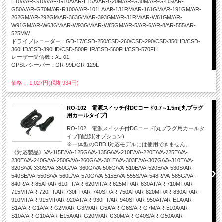
E10A/AR-S10A/AR-G10A/AR-E15A/AR-G20M/AR-G30M/AR-G40S/AR-
G50A/AR-G70M/AR-R100A/AR-101LA/AR-131RM/AR-161GM/AR-191GM/AR-
262GM/AR-292GM/AR-363GM/AR-393GM/AR-31RM/AR-W61GM/AR-
W91GM/AR-W63GM/AR-W93GM/AR-W65GM/AR-5/AR-6/AR-8/AR-555/AR-
525MW
ドライブレコーダー：GD-17/CSD-250/CSD-260/CSD-290/CSD-350HD/CSD-
360HD/CSD-390HD/CSD-500FHR/CSD-560FH/CSD-570FH
レーザー受信機：AL-01
GPSレシーバー：GR-99L/GR-129L
価格： 1,027円(税抜 934円)
RO-102 電源スイッチ付DCコード0.7～1.5m[丸プラグ
用カールタイプ]
RO-102 電源スイッチ付DCコード[丸プラグ用カールタ
イプ][配線](オプション)
※一体型のOBDII対応モデルには使用できません。
《対応製品》VA-115E/VA-125G/VA-135G/VA-210E/VA-220E/VA-225E/VA-
230E/VA-240G/VA-250G/VA-260G/VA-301E/VA-303E/VA-307G/VA-310E/VA-
320S/VA-330S/VA-350G/VA-360G/VA-508G/VA-510E/VA-520E/VA-530S/AR-
540SE/VA-550S/VA-560L/VA-570G/VA-515E/VA-555S/VA-548R/VA-585G/VA-
840R/AR-85AT/AR-610FT/AR-620MT/AR-625MT/AR-630AT/AR-710MT/AR-
715MT/AR-720FT/AR-730FT/AR-740ST/AR-750AT/AR-820MT/AR-830AT/AR-
910MT/AR-915MT/AR-920AT/AR-930FT/AR-940ST/AR-950AT/AR-E1A/AR-
S1A/AR-G1A/AR-G2M/AR-G3M/AR-G5A/AR-G6S/AR-G7M/AR-E10A/AR-
S10A/AR-G10A/AR-E15A/AR-G20M/AR-G30M/AR-G40S/AR-G50A/AR-