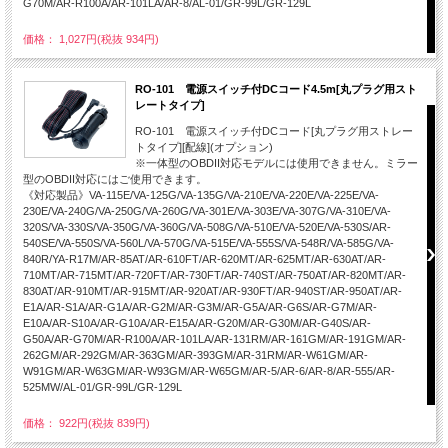
G70M/AR-R100A/AR-101LA/AR-8/AL-01/GR-99L/GR-129L
価格： 1,027円(税抜 934円)
RO-101 電源スイッチ付DCコード4.5m[丸プラグ用スト
レートタイプ]
RO-101 電源スイッチ付DCコード[丸プラグ用ストレー
トタイプ][配線](オプション)
※一体型のOBDII対応モデルには使用できません。ミラー
型のOBDII対応にはご使用できます。
《対応製品》VA-115E/VA-125G/VA-135G/VA-210E/VA-220E/VA-225E/VA-
230E/VA-240G/VA-250G/VA-260G/VA-301E/VA-303E/VA-307G/VA-310E/VA-
320S/VA-330S/VA-350G/VA-360G/VA-508G/VA-510E/VA-520E/VA-530S/AR-
540SE/VA-550S/VA-560L/VA-570G/VA-515E/VA-555S/VA-548R/VA-585G/VA-
840R/YA-R17M/AR-85AT/AR-610FT/AR-620MT/AR-625MT/AR-630AT/AR-
710MT/AR-715MT/AR-720FT/AR-730FT/AR-740ST/AR-750AT/AR-820MT/AR-
830AT/AR-910MT/AR-915MT/AR-920AT/AR-930FT/AR-940ST/AR-950AT/AR-
E1A/AR-S1A/AR-G1A/AR-G2M/AR-G3M/AR-G5A/AR-G6S/AR-G7M/AR-
E10A/AR-S10A/AR-G10A/AR-E15A/AR-G20M/AR-G30M/AR-G40S/AR-
G50A/AR-G70M/AR-R100A/AR-101LA/AR-131RM/AR-161GM/AR-191GM/AR-
262GM/AR-292GM/AR-363GM/AR-393GM/AR-31RM/AR-W61GM/AR-
W91GM/AR-W63GM/AR-W93GM/AR-W65GM/AR-5/AR-6/AR-8/AR-555/AR-
525MW/AL-01/GR-99L/GR-129L
価格： 922円(税抜 839円)