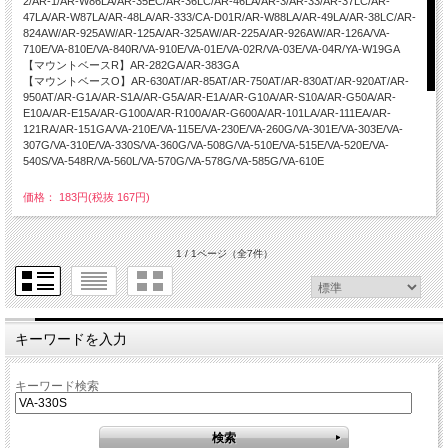
2/AR-1/AR-W86LA/AR-35EC/AR-36LC/AR-46LA/AR-3/AR-33/AR-37LC/AR-
47LA/AR-W87LA/AR-48LA/AR-333/CA-D01R/AR-W88LA/AR-49LA/AR-38LC/AR-
824AW/AR-925AW/AR-125A/AR-325AW/AR-225A/AR-926AW/AR-126A/VA-
710E/VA-810E/VA-840R/VA-910E/VA-01E/VA-02R/VA-03E/VA-04R/YA-W19GA
【マウントベースR】AR-282GA/AR-383GA
【マウントベースO】AR-630AT/AR-85AT/AR-750AT/AR-830AT/AR-920AT/AR-
950AT/AR-G1A/AR-S1A/AR-G5A/AR-E1A/AR-G10A/AR-S10A/AR-G50A/AR-
E10A/AR-E15A/AR-G100A/AR-R100A/AR-G600A/AR-101LA/AR-111EA/AR-
121RA/AR-151GA/VA-210E/VA-115E/VA-230E/VA-260G/VA-301E/VA-303E/VA-
307G/VA-310E/VA-330S/VA-360G/VA-508G/VA-510E/VA-515E/VA-520E/VA-
540S/VA-548R/VA-560L/VA-570G/VA-578G/VA-585G/VA-610E
価格： 183円(税抜 167円)
1 / 1ページ
（全7件）
キーワードを入力
キーワード検索