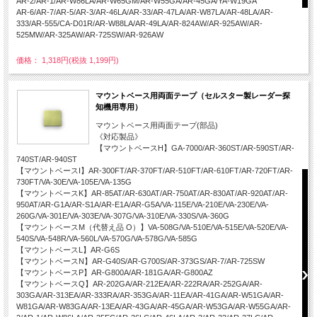
AR-2/AR-1/AR-W86LA/AR-W65GM/AR-W55GA/AR-45GA/YA-W19GA
AR-6/AR-7/AR-5/AR-3/AR-46LA/AR-33/AR-47LA/AR-W87LA/AR-48LA/AR-
333/AR-555/CA-D01R/AR-W88LA/AR-49LA/AR-824AW/AR-925AW/AR-
525MW/AR-325AW/AR-725SW/AR-926AW
価格： 1,318円(税抜 1,199円)
マウントベース用両面テープ（セルスター製レーダー探
知機用専用）
マウントベース用両面テープ(部品)
《対応製品》
【マウントベースH】GA-7000/AR-360ST/AR-590ST/AR-
740ST/AR-940ST
【マウントベースI】AR-300FT/AR-370FT/AR-510FT/AR-610FT/AR-720FT/AR-
730FT/VA-30E/VA-105E/VA-135G
【マウントベースK】AR-85AT/AR-630AT/AR-750AT/AR-830AT/AR-920AT/AR-
950AT/AR-G1A/AR-S1A/AR-E1A/AR-G5A/VA-115E/VA-210E/VA-230E/VA-
260G/VA-301E/VA-303E/VA-307G/VA-310E/VA-330S/VA-360G
【マウントベースM（代替え品 O）】VA-508G/VA-510E/VA-515E/VA-520E/VA-
540S/VA-548R/VA-560L/VA-570G/VA-578G/VA-585G
【マウントベースL】AR-G6S
【マウントベースN】AR-G40S/AR-G700S/AR-373GS/AR-7/AR-725SW
【マウントベースP】AR-G800A/AR-181GA/AR-G800AZ
【マウントベースQ】AR-202GA/AR-212EA/AR-222RA/AR-252GA/AR-
303GA/AR-313EA/AR-333RA/AR-353GA/AR-11EA/AR-41GA/AR-W51GA/AR-
W81GA/AR-W83GA/AR-13EA/AR-43GA/AR-45GA/AR-W53GA/AR-W55GA/AR-