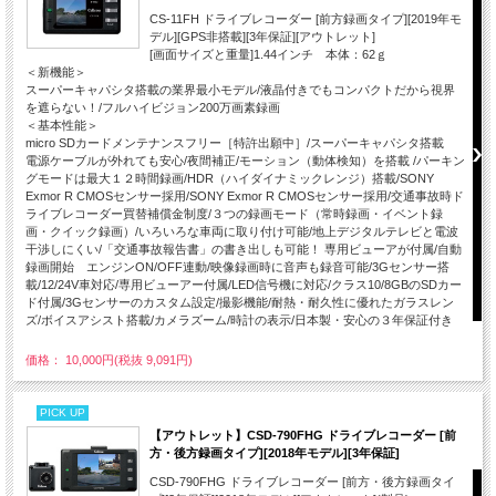
CS-11FH ドライブレコーダー [前方録画タイプ][2019年モ
デル][GPS非搭載][3年保証][アウトレット]
[画面サイズと重量]1.44インチ 本体：62ｇ
＜新機能＞
スーパーキャパシタ搭載の業界最小モデル/液晶付きでもコンパクトだから視界
を遮らない！/フルハイビジョン200万画素録画
＜基本性能＞
micro SDカードメンテナンスフリー［特許出願中］/スーパーキャパシタ搭載
電源ケーブルが外れても安心/夜間補正/モーション（動体検知）を搭載 /パーキン
グモードは最大１２時間録画/HDR（ハイダイナミックレンジ）搭載/SONY
Exmor R CMOSセンサー採用/SONY Exmor R CMOSセンサー採用/交通事故時ド
ライブレコーダー買替補償金制度/３つの録画モード（常時録画・イベント録
画・クイック録画）/いろいろな車両に取り付け可能/地上デジタルテレビと電波
干渉しにくい/「交通事故報告書」の書き出しも可能！ 専用ビューアが付属/自動
録画開始 エンジンON/OFF連動/映像録画時に音声も録音可能/3Gセンサー搭
載/12/24V車対応/専用ビューアー付属/LED信号機に対応/クラス10/8GBのSDカー
ド付属/3Gセンサーのカスタム設定/撮影機能/耐熱・耐久性に優れたガラスレン
ズ/ボイスアシスト搭載/カメラズーム/時計の表示/日本製・安心の３年保証付き
価格： 10,000円(税抜 9,091円)
PICK UP
【アウトレット】CSD-790FHG ドライブレコーダー [前
方・後方録画タイプ][2018年モデル][3年保証]
CSD-790FHG ドライブレコーダー [前方・後方録画タイ