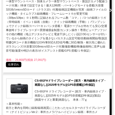
一体型マウントベース・別体カメラ一体型マウントベース・新設計カメラ配線コ
ード付属）/本体で設定できる！最大12時間・パーキングモードを搭載/大容量
32GBのmicroSDカード（クラス10）付属/録画設定機能が充実（録画ファイルロ
ック機能・タイムラプス録画機能・フレームレート※が変更可能
（30fps/10fps）※１秒間に記録されるフレーム数「コマ」）/３つの録画トリガ
（常時録画・イベント録画（自動）・クイック録画機能（手動））/ワンプッシ
ュでクイック録画/スーパーキャパシタ搭載！ 電源ケーブルが外れても安心/交通
事故時ドライブレコーダー買替補償金制度/カンタン操作！専用ビューアソフト/
その他の機能（地上デジタルテレビと電波干渉しにくい設計/3Gセンサーが付い
ているから録画のタイミングを逃さない/カスタム設定可能/自動録画開始/取扱説
明書QRコード表示機能/12/24V車対応/LED信号機に対応/耐熱・耐久性に優れた
ガラスレンズ/大容量32GBmicroSDカード付属/撮影機能/映像録画時に音声も録
音可能/速度や時計の表示/ボイスアシスト搭載/GPS 搭載/１年保証）
価格： 29,800円(税抜 27,091円)
在庫切れ
CS-691FHドライブレコーダー [前方・車内録画タイプ・
画面なし][2025年モデル][GPS非搭載][3年保証]
CS-691FH ドライブレコーダー [前方・車内録画タイプ・
画面なし][2025年モデル][GPS非搭載][3年保証](製品)
[画面サイズと重量]画面なし 本体：77ｇ
＜基本性能＞
前方と車内を同時に録画/録画画質にこだわったセルスターのドライブレコーダ
ー（ナイトビジョンVer.2：車外カメラ/フルハイビジョン録画：車外カメ