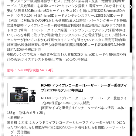
「サブメーター級測位補強サービス」に対応/＜業界初＞災害・危機管理通報サ
ービス『災危通報』を表示/スーパーキャパシタ搭載！ 電源ケーブルが外れても
安心/大容量32GBのmicroSDカード（クラス10）付属/大容量32GBのmicroSDカ
ード（クラス10）付属/microSDカードメンテナンスフリー/128GBのSDカード
（別売）に対応/安心のGPSおしらせ機能/最大12時間・パーキングモードを搭載/
交通事故時ドライブレコーダー買替補償金制度/録画設定機能が充実/３つの録画
トリガ（常時・イベント・クイック録画）/ワンプッシュでクイック録画/本体は
いろいろな車両に取り付け可能/地上デジタルテレビと電波干渉しにくい設計/3G
センサーが付いているから録画のタイミングを逃さない/カスタム設定可能/自動
録画開始/映像録画時に音声も録音可能/取扱説明書QRコード表示機能/12/24V車
対応/LED信号機に対応
/6枚のレンズで広角・高画質を実現！/大容量32GBmicroSDカード付属/速度や時
計の表示/ボイスアシスト搭載/日本製・安心の3年保証
価格： 59,800円(税抜 54,364円)
RD-60 ドライブレコーダー [レーザー・レーダー受信タイ
プ][2023年モデル][3年保証]
RD-60 ドライブレコーダー [レーザー・レーダー受信タイ
プ][3年保証][2023年モデル](製品)
[画面サイズと重量]2.4インチ タッチパネル液晶 本体：
185ｇ 別体カメラ：28ｇ
＜新機能＞
業界初 ２刀流 ２カメラドライブレコーダーとセーフティレーダーがひとつにな
った/GPSおしらせ機能がVer.2に進化/SDカード消耗おしらせ機能/レーザー・レ
ーダー受信機能