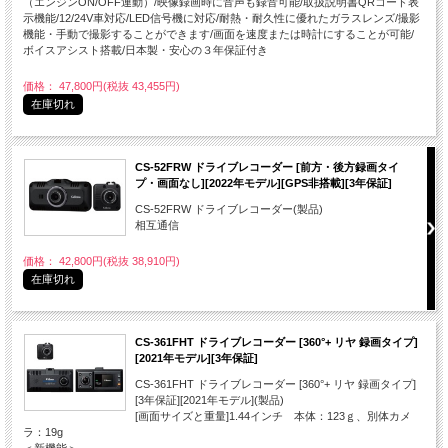
（エンジンON/OFF連動）/映像録画時に音声も録音可能/取扱説明書QRコード表
示機能/12/24V車対応/LED信号機に対応/耐熱・耐久性に優れたガラスレンズ/撮影
機能・手動で撮影することができます/画面を速度または時計にすることが可能/
ボイスアシスト搭載/日本製・安心の３年保証付き
価格： 47,800円(税抜 43,455円)
在庫切れ
CS-52FRW ドライブレコーダー [前方・後方録画タイ
プ・画面なし][2022年モデル][GPS非搭載][3年保証]
CS-52FRW ドライブレコーダー(製品)
相互通信
価格： 42,800円(税抜 38,910円)
在庫切れ
CS-361FHT ドライブレコーダー [360°+ リヤ 録画タイプ]
[2021年モデル][3年保証]
CS-361FHT ドライブレコーダー [360°+ リヤ 録画タイプ]
[3年保証][2021年モデル](製品)
[画面サイズと重量]1.44インチ 本体：123ｇ、別体カメ
ラ：19g