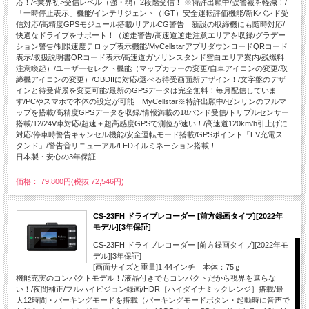
応！/<業界初>受信レベル（強・弱）2段階受信！ ※特許出願中/誤警報を軽減！/
「一時停止表示」機能/インテリジェント（IGT）安全運転評価機能/新Kバンド受
信対応/高精度GPSモジュール搭載/リアルCG警告 新設の取締機にも随時対応/
快適なドライブをサポート！（逆走警告/高速道逆走注意エリアを収録/グラデー
ション警告/制限速度テロップ表示機能/MyCellstarアプリダウンロードQRコード
表示/取扱説明書QRコード表示/高速道ガソリンスタンド空白エリア案内/残燃料
注意喚起）/ユーザーセレクト機能（マップカラーの変更/自車アイコンの変更/取
締機アイコンの変更）/OBDIIに対応/選べる待受画面新デザイン！/文字盤のデザ
インと待受背景を変更可能/最新のGPSデータは完全無料！毎月配信していま
す/PCやスマホで本体の設定が可能 MyCellstar※特許出願中/ゼンリンのフルマ
ップを搭載/高精度GPSデータを収録/情報満載の18バンド受信/トリプルセンサー
搭載/12/24V車対応/超速＋超高感度GPSで測位が速い！/高速道120km/h引上げに
対応/停車時警告キャンセル機能/安全運転モード搭載/GPSポイント「EV充電ス
タンド」/警告音リニューアル/LEDイルミネーション搭載！
日本製・安心の3年保証
価格： 79,800円(税抜 72,546円)
CS-23FH ドライブレコーダー [前方録画タイプ][2022年
モデル][3年保証]
CS-23FH ドライブレコーダー [前方録画タイプ][2022年モ
デル][3年保証]
[画面サイズと重量]1.44インチ 本体：75ｇ
機能充実のコンパクトモデル！/液晶付きでもコンパクトだから視界を遮らな
い！/夜間補正/フルハイビジョン録画/HDR［ハイダイナミックレンジ］搭載/最
大12時間・パーキングモードを搭載（パーキングモードボタン・起動時に音声で