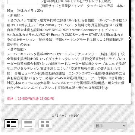
プ][3年保証][2018年モデル][アウトレット](製品)
[画面サイズと重量]2.4インチ タッチパネル液晶 本体：
95ｇ 別体カメラ：20ｇ
＜新機能＞
２台のカメラで前方・後方を同時に録画/GPSおしらせ機能 「GPSデータ件数 10
種 39,000件以上」/「MyCellstar」でGPSデータ無料で毎月更新/超速GPS採用
自車位置や速度も記録/DRIVE RECORDER Movie Channel/ナイトビジョン
Ver.2(本体カメラのみ)/SONY Exmor R CMOSセンサー STARVIS採用(本体カメ
ラのみ)/モーション（動体検知）搭載/パーキングモードは最大１２時間録画/速
度や時計の表示
＜基本性能＞
スーパーキャパシタ搭載/micro SDカードメンテナンスフリー［特許出願中］/安
全運転支援機能/HDR（ハイダイナミックレンジ）搭載/交通事故時ドライブレコ
ーダー買替補償金制度/３つの録画モード/レーダー探知機とケーブル１本で接続/
地上デジタルテレビと電波干渉しにくい/「交通事故報告書」の書き出しも可
能！ 専用ビューアが付属/自動録画開始 エンジンON/OFF連動/映像録画時に音
声も録音可能/3Gセンサー搭載/12/24V車対応/専用ビューアー付属/LED信号機に
対応(本体カメラのみ)/大容量16GBのSDカード付属/撮影機能/耐熱・耐久性に優
れたガラスレンズ/ボイスアシスト搭載/日本製・安心の３年保証付き
価格： 19,900円(税抜 18,091円)
1 / 1ページ
（全16件）