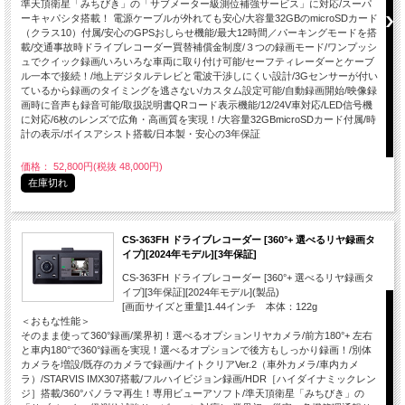
準天頂衛星「みちびき」の「サブメーター級測位補強サービス」に対応/スーパ
ーキャパシタ搭載！ 電源ケーブルが外れても安心/大容量32GBのmicroSDカード
（クラス10）付属/安心のGPSおしらせ機能/最大12時間／パーキングモードを搭
載/交通事故時ドライブレコーダー買替補償金制度/３つの録画モード/ワンプッシ
ュでクイック録画/いろいろな車両に取り付け可能/セーフティレーダーとケーブ
ル一本で接続！/地上デジタルテレビと電波干渉しにくい設計/3Gセンサーが付い
ているから録画のタイミングを逃さない/カスタム設定可能/自動録画開始/映像録
画時に音声も録音可能/取扱説明書QRコード表示機能/12/24V車対応/LED信号機
に対応/6枚のレンズで広角・高画質を実現！/大容量32GBmicroSDカード付属/時
計の表示/ボイスアシスト搭載/日本製・安心の3年保証
価格： 52,800円(税抜 48,000円)
在庫切れ
CS-363FH ドライブレコーダー [360°+ 選べるリヤ録画タ
イプ][2024年モデル][3年保証]
CS-363FH ドライブレコーダー [360°+ 選べるリヤ録画タ
イプ][3年保証][2024年モデル](製品)
[画面サイズと重量]1.44インチ 本体：122g
＜おもな性能＞
そのまま使って360°録画/業界初！選べるオプションリヤカメラ/前方180°+ 左右
と車内180°で360°録画を実現！選べるオプションで後方もしっかり録画！/別体
カメラを増設/既存のカメラで録画/ナイトクリアVer.2（車外カメラ/車内カメ
ラ）/STARVIS IMX307搭載/フルハイビジョン録画/HDR［ハイダイナミックレン
ジ］搭載/360°パノラマ再生！専用ビューアソフト/準天頂衛星「みちびき」の