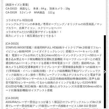
[画面サイズと重量]
CA-D01D 画面なし 本体：64ｇ、別体カメラ：19g
CA-D01R 3.2インチ MVA液晶 111ｇ
コラボモデル 特別仕様
ジャングルグリーンの本体色／専用オープニング／オリジナルの待受画面／マッ
プカラー、自車アイコン、スクリーンセーバー
コラボモデルだけの限定新デザインを追加！！
両方にメリット！相互通信がすぐできる！
[CA-D01D]
STARVIS IMX307搭載！前後同時FULL HD録画/ナイトクリアVer.2/前後でフルハ
イビジョン録画/HDR［ハイダイナミックレンジ］搭載/スーパーキャパシタ搭
載！ 電源ケーブルが外れても安心/microSDカードメンテナンスフリー/SDカード
書き込み禁止モード検知機能/安全運転支援機能 ※セーフティレーダーとの相互
通信時のみ/パーキングモードを搭載※常時電源コード（別売）接続時のみ、別
体カメラも対応/交通事故時ドライブレコーダー買替補償金制度/３つの録画モー
ド(常時録画・イベント録画(自動)・クイック録画機能(手動))/ワンプッシュでク
イック録画/カンタン操作！専用ビューアソフト/地上デジタルテレビと電波干渉
しにくい設計/3Gセンサーのカスタム設定/自動録画開始/映像録画時に音声も録
音可能/3Gセンサーが付いてるから録画のタイミングを逃さない/12/24V車対
応/LED信号機に対応/耐熱・耐久性に優れたガラスレンズ/大容量32GBmicroSDカ
ード付属/撮影機能/ボイスアシスト搭載
[CA-D01R]
ASSURAのレーザー受信はココが違う！/新設計のフレデリックスレンズVer.2 採
用でレーザー受信性能アップ!/新型レーザー式移動オービス LSM-310 受信対