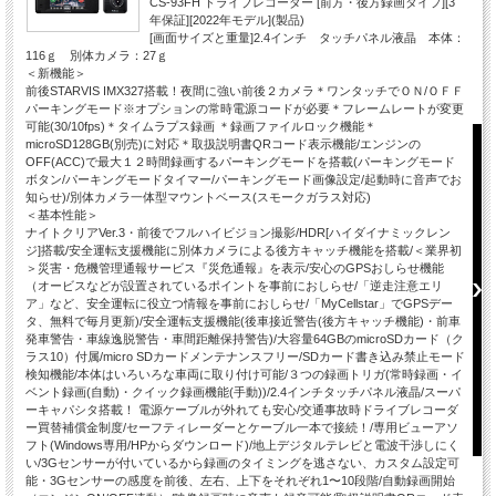
CS-93FH ドライブレコーダー [前方・後方録画タイプ][3
年保証][2022年モデル](製品)
[画面サイズと重量]2.4インチ タッチパネル液晶 本体：
116ｇ 別体カメラ：27ｇ
＜新機能＞
前後STARVIS IMX327搭載！夜間に強い前後２カメラ＊ワンタッチでＯＮ/ＯＦＦ
パーキングモード※オプションの常時電源コードが必要＊フレームレートが変更
可能(30/10fps)＊タイムラプス録画 ＊録画ファイルロック機能＊
microSD128GB(別売)に対応＊取扱説明書QRコード表示機能/エンジンの
OFF(ACC)で最大１２時間録画するパーキングモードを搭載(パーキングモード
ボタン/パーキングモードタイマー/パーキングモード画像設定/起動時に音声でお
知らせ)/別体カメラ一体型マウントベース(スモークガラス対応)
＜基本性能＞
ナイトクリアVer.3・前後でフルハイビジョン撮影/HDR[ハイダイナミックレン
ジ]搭載/安全運転支援機能に別体カメラによる後方キャッチ機能を搭載/＜業界初
＞災害・危機管理通報サービス『災危通報』を表示/安心のGPSおしらせ機能
（オービスなどが設置されているポイントを事前におしらせ/「逆走注意エリ
ア」など、安全運転に役立つ情報を事前におしらせ/「MyCellstar」でGPSデー
タ、無料で毎月更新)/安全運転支援機能(後車接近警告(後方キャッチ機能)・前車
発車警告・車線逸脱警告・車間距離保持警告)/大容量64GBのmicroSDカード（ク
ラス10）付属/micro SDカードメンテナンスフリー/SDカード書き込み禁止モード
検知機能/本体はいろいろな車両に取り付け可能/３つの録画トリガ(常時録画・イ
ベント録画(自動)・クイック録画機能(手動))/2.4インチタッチパネル液晶/スーパ
ーキャパシタ搭載！ 電源ケーブルが外れても安心/交通事故時ドライブレコーダ
ー買替補償金制度/セーフティレーダーとケーブル一本で接続！/専用ビューアソ
フト(Windows専用/HPからダウンロード)/地上デジタルテレビと電波干渉しにく
い/3Gセンサーが付いているから録画のタイミングを逃さない、カスタム設定可
能・3Gセンサーの感度を前後、左右、上下をそれぞれ1〜10段階/自動録画開始