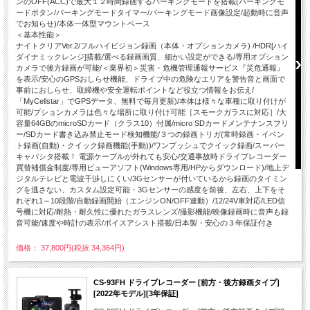
ンのOFF(ACC)で最大１２時間録画するパーキングモードを搭載(パーキングモ
ードボタン/パーキングモードタイマー/パーキングモード画像設定/起動時に音声
でお知らせ)/本体一体型マウントベース
＜基本性能＞
ナイトクリアVer.2/フルハイビジョン録画（本体・オプションカメラ) /HDR[ハイ
ダイナミックレンジ]搭載/選べる録画画質、細かい設定ができる/専用オプション
カメラで後方録画が可能/＜業界初＞災害・危機管理通報サービス『災危通報』
を表示/安心のGPSおしらせ機能、ドライブ中の危険なエリアを警告音と画面で
事前におしらせ、取締機や安全運転ポイントなど役立つ情報をお伝え/
「MyCellstar」でGPSデータ、無料で毎月更新)/本体は様々な車種に取り付けが
可能/プションカメラは色々な場所に取り付け可能［スモークガラスに対応］/大
容量64GBのmicroSDカード（クラス10）付属/micro SDカードメンテナンスフリ
ー/SDカード書き込み禁止モード検知機能/３つの録画トリガ(常時録画・イベン
ト録画(自動)・クイック録画機能(手動))/ワンプッシュでクイック録画/スーパー
キャパシタ搭載！ 電源ケーブルが外れても安心/交通事故時ドライブレコーダー
買替補償金制度/専用ビューアソフト(Windows専用/HPからダウンロード)/地上デ
ジタルテレビと電波干渉しにくい/3Gセンサーが付いているから録画のタイミン
グを逃さない、カスタム設定可能・3Gセンサーの感度を前後、左右、上下をそ
れぞれ1～10段階/自動録画開始（エンジンON/OFF連動）/12/24V車対応/LED信
号機に対応/耐熱・耐久性に優れたガラスレンズ/撮影機能/映像録画時に音声も録
音可能/速度や時計の表示/ボイスアシスト搭載/日本製・安心の３年保証付き
価格： 37,800円(税抜 34,364円)
CS-93FH ドライブレコーダー [前方・後方録画タイプ]
[2022年モデル][3年保証]