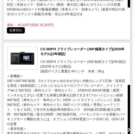
対応（本体カメラ・別体カメラ）/耐熱・耐久性に優れたガラスレンズ/大容量
64GBmicroSDカード付属/撮影機能（本体カメラ・別体カメラ）/速度や時計の表
示/ボイスアシスト搭載/日本製・安心の3年保証付き
価格： 40,000円(税抜 36,364円)
在庫切れ
CS-360FH ドライブレコーダー [360°録画タイプ][2020年
モデル][3年保証]
CS-360FH ドライブレコーダー [360°録画タイプ][3年保証]
[2020年モデル](製品)
[画面サイズと重量]1.44インチ 本体：98ｇ
＜新機能＞
180°+180°360°録画、2カメラだからゆがみが少ない/6枚のレンズで広角・高画質
を実現！/録画画質にこだわったセルスターのドライブレコーダー、ナイトクリ
アVer.2 360°対応（車外カメラ・車内カメラ）、STARVIS IMX307搭載！夜間・
トンネルなど少ない光量でも綺麗な映像を記録できます/フルハイビジョン録画
360°対応（車外カメラ・車内カメラ）/HDR［ハイダイナミックレンジ］搭載
360°対応（車外カメラ・車内カメラ）/360°パノラマ再生！専用ビューアソフ
ト、ぐるぐる回して全方向を確認/車内暗視カメラ 赤外線LED搭載/最大12時
間・360°録画可能／最大12時間・360°録画可能、パーキングモードを搭載※パー
キングモード機能を使うには、オプションの常時電源コードGDO-10、GDO-24
が必要
＜基本性能＞
準天頂衛星みちびきの「サブメーター級測位補強サービス」に対応、みちびき＋