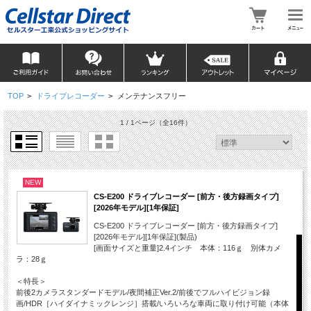
TOP
>
ドライブレコーダー
>
メンテナンスフリー
1 / 1ページ
（全16件）
NEW
CS-E200 ドライブレコーダー [前方・後方録画タイプ]
[2026年モデル][1年保証]
CS-E200 ドライブレコーダー [前方・後方録画タイプ]
[2026年モデル][1年保証](製品)
[画面サイズと重量]2.4インチ 本体：116ｇ 別体カメ
ラ：28ｇ
＜特長＞
前後2カメラスタンダードモデル/夜間補正Ver.2/前後でフルハイビジョン録
画/HDR［ハイダイナミックレンジ］搭載/いろいろな車両に取り付け可能（本体