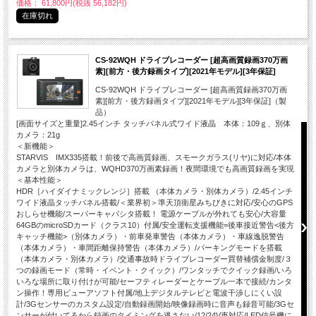
価格： 61,800円(税抜 56,182円)
在庫切れ
CS-92WQH ドライブレコーダー [超高画質録画370万画
素][前方・後方録画タイプ][2021年モデル][3年保証]
CS-92WQH ドライブレコーダー [超高画質録画370万画
素][前方・後方録画タイプ][2021年モデル][3年保証]（製
品）
[画面サイズと重量]2.45インチ タッチパネル式ワイド液晶 本体：109ｇ、別体
カメラ：21g
＜新機能＞
STARVIS IMX335搭載！前後で高画質録画、スモークガラス(リヤ)に対応/本体
カメラと別体カメラは、WQHD370万画素録画！夜間環境でも高画質録画を実現
＜基本性能＞
HDR［ハイダイナミックレンジ］搭載 （本体カメラ・別体カメラ）/2.45インチ
ワイド液晶タッチパネル搭載/＜業界初＞準天頂衛星みちびきに対応/安心のGPS
おしらせ機能/スーパーキャパシタ搭載！ 電源ケーブルが外れても安心/大容量
64GBのmicroSDカード（クラス10）付属/安全運転支援機能=後車接近警告<後方
キャッチ機能>（別体カメラ）・前車発車警告（本体カメラ）・車線逸脱警告
（本体カメラ）・車間距離保持警告（本体カメラ）/パーキングモードを搭載
（本体カメラ・別体カメラ）/交通事故時ドライブレコーダー買替補償金制度/３
つの録画モード（常時・イベント・クイック）/ワンタッチでクイック録画/いろ
いろな場所に取り付けが可能/セーフティレーダーとケーブル一本で接続/カンタ
ン操作！専用ビューアソフト付属/地上デジタルテレビと電波干渉しにくい設
計/3Gセンサーのカスタム設定/自動録画開始/映像録画時に音声も録音可能/3Gセ
ンサーが付いてるから録画のタイミングを逃さない/12/24V車対応/LED信号機に