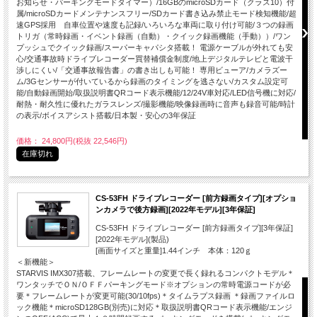
お知らせ・パーキングモードタイマー）/16GBのmicroSDカード（クラス10）付
属/microSDカードメンテナンスフリー/SDカード書き込み禁止モード検知機能/超
速GPS採用 自車位置や速度も記録/いろいろな車両に取り付け可能/３つの録画
トリガ（常時録画・イベント録画（自動）・クイック録画機能（手動））/ワン
プッシュでクイック録画/スーパーキャパシタ搭載！ 電源ケーブルが外れても安
心/交通事故時ドライブレコーダー買替補償金制度/地上デジタルテレビと電波干
渉しにくい/「交通事故報告書」の書き出しも可能！ 専用ビューア/カメラズー
ム/3Gセンサーが付いているから録画のタイミングを逃さない/カスタム設定可
能/自動録画開始/取扱説明書QRコード表示機能/12/24V車対応/LED信号機に対応/
耐熱・耐久性に優れたガラスレンズ/撮影機能/映像録画時に音声も録音可能/時計
の表示/ボイスアシスト搭載/日本製・安心の3年保証
価格： 24,800円(税抜 22,546円)
在庫切れ
CS-53FH ドライブレコーダー [前方録画タイプ][オプショ
ンカメラで後方録画][2022年モデル][3年保証]
CS-53FH ドライブレコーダー [前方録画タイプ][3年保証]
[2022年モデル](製品)
[画面サイズと重量]1.44インチ 本体：120ｇ
＜新機能＞
STARVIS IMX307搭載、フレームレートの変更で長く録れるコンパクトモデル＊
ワンタッチでＯＮ/ＯＦＦパーキングモード※オプションの常時電源コードが必
要＊フレームレートが変更可能(30/10fps)＊タイムラプス録画 ＊録画ファイルロ
ック機能＊microSD128GB(別売)に対応＊取扱説明書QRコード表示機能/エンジ