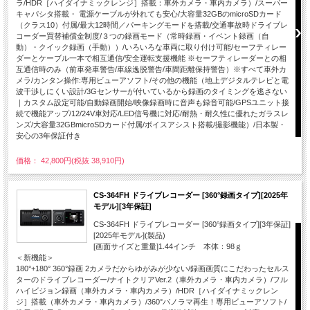
ラ/HDR［ハイダイナミックレンジ］搭載：車外カメラ・車内カメラ）/スーパー
キャパシタ搭載・ 電源ケーブルが外れても安心/大容量32GBのmicroSDカード
（クラス10）付属/最大12時間／パーキングモードを搭載/交通事故時ドライブレ
コーダー買替補償金制度/３つの録画モード（常時録画・イベント録画（自
動）・クイック録画（手動））/いろいろな車両に取り付け可能/セーフティレー
ダーとケーブル一本で相互通信/安全運転支援機能 ※セーフティレーダーとの相
互通信時のみ（前車発車警告/車線逸脱警告/車間距離保持警告）※すべて車外カ
メラ/カンタン操作:専用ビューアソフト/その他の機能（地上デジタルテレビと電
波干渉しにくい設計/3Gセンサーが付いているから録画のタイミングを逃さない
｜カスタム設定可能/自動録画開始/映像録画時に音声も録音可能/GPSユニット接
続で機能アップ/12/24V車対応/LED信号機に対応/耐熱・耐久性に優れたガラスレ
ンズ/大容量32GBmicroSDカード付属/ボイスアシスト搭載/撮影機能）/日本製・
安心の3年保証付き
価格： 42,800円(税抜 38,910円)
CS-364FH ドライブレコーダー [360°録画タイプ][2025年
モデル][3年保証]
CS-364FH ドライブレコーダー [360°録画タイプ][3年保証]
[2025年モデル](製品)
[画面サイズと重量]1.44インチ 本体：98ｇ
＜新機能＞
180°+180° 360°録画 2カメラだからゆがみが少ない/録画画質にこだわったセルス
ターのドライブレコーダー/ナイトクリアVer.2（車外カメラ・車内カメラ）/フル
ハイビジョン録画（車外カメラ・車内カメラ）/HDR［ハイダイナミックレン
ジ］搭載（車外カメラ・車内カメラ）/360°パノラマ再生！専用ビューアソフト/