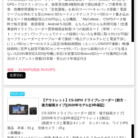
GPS＋グロナス＋ガリレオ、衛星受信数4種類81基で測位精度アップ/業界初 災
害・危機管理通報サービス『災危通報』を表示/スーパーキャパシタ搭載！電源
ケーブルが外れても安心/micro SDカードメンテナンスフリー/SDカード書き込み
禁止モード検知機能/安心のGPSおしらせ機能、「MyCellstar」でGPSデータ無
料で毎月更新 推奨環境：Android 5.0以降、もちろんPCからも利用可能！/交通
事故時ドライブレコーダー買替補償金制度/３つの録画モード（常時・イベン
ト・クイック）/ワンプッシュでクイック録画/いろいろな車両に取り付けが可能/
セーフティレーダーとケーブル一本で接続！/地上デジタルテレビと電波干渉し
にくい/3Gセンサーのカスタム設定/自動録画開始（エンジンON/OFF連動）/映像
録画時に音声も録音可能/3Gセンサーが付いているから録画のタイミングを逃さ
ない/12/24V車対応/LED信号機に対応/大容量32GBmicroSDカード付属/時計の表
示/ボイスアシスト搭載/日本製・安心の３年保証付き
価格： 43,800円(税抜 39,819円)
在庫切れ
PICK UP
【アウトレット】CS-32FH ドライブレコーダー [前方・
後方録画タイプ][2020年モデル][3年保証]
CS-32FH ドライブレコーダー [前方・後方録画タイプ]
[2020年モデル][3年保証][アウトレット](製品)
[画面サイズと重量]2.4インチ タッチパネル、ワイドIPS
液晶 本体：91ｇ 別体カメラ：19ｇ
＜新機能＞
前後でフルハイビジョン録画 本体カメラ・別体カメラ スモークガラス(リア)に