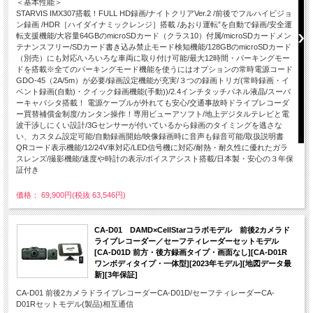
＜基本性能＞
STARVIS IMX307搭載！FULL HD録画/ナイトクリアVer.2 /前後でフルハイビジョ
ン録画 /HDR［ハイダイナミックレンジ］搭載 /あおり運転”を自動で録画/安全運
転支援機能/大容量64GBのmicroSDカード（クラス10）付属/microSDカードメン
テナンスフリー/SDカード書き込み禁止モード検知機能/128GBのmicroSDカード
（別売）にも対応/いろいろな車両に取り付け可能/最大12時間・パーキングモー
ドを搭載※全てのパーキングモード機能を使うにはオプションの常時電源コード
GDO-45（2A/5m）が必要/録画設定機能が充実/３つの録画トリガ(常時録画・イ
ベント録画(自動)・クイック録画機能(手動))/2.4インチタッチパネル液晶/スーパ
ーキャパシタ搭載！ 電源ケーブルが外れても安心/交通事故時ドライブレコーダ
ー買替補償金制度/カンタン操作！専用ビューアソフト/地上デジタルテレビと電
波干渉しにくい設計/3Gセンサーが付いているから録画のタイミングを逃さな
い、カスタム設定可能/自動録画開始/映像録画時に音声も録音可能/取扱説明書
QRコード表示機能/12/24V車対応/LED信号機に対応/耐熱・耐久性に優れたガラ
スレンズ/撮影機能/速度や時計の表示/ボイスアシスト搭載/日本製・安心の３年保
証付き
価格： 69,900円(税抜 63,546円)
CA-D01 DAMD×CellStarコラボモデル 前後2カメラド
ライブレコーダー／セーフティレーダーセットモデル
[CA-D01D 前方・後方録画タイプ・画面なし][CA-D01R
ワンボディタイプ・一体型][2023年モデル][地図データ最
新][3年保証]
CA-D01 前後2カメラドライブレコーダーCA-D01D/セーフティレーダーCA-
D01Rセットモデル(製品)相互通信